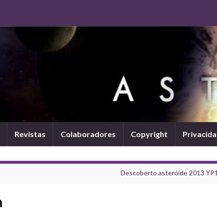
Revistas
Colaboradores
Copyright
Privacid
Descoberto asteróide 2013 YP
a