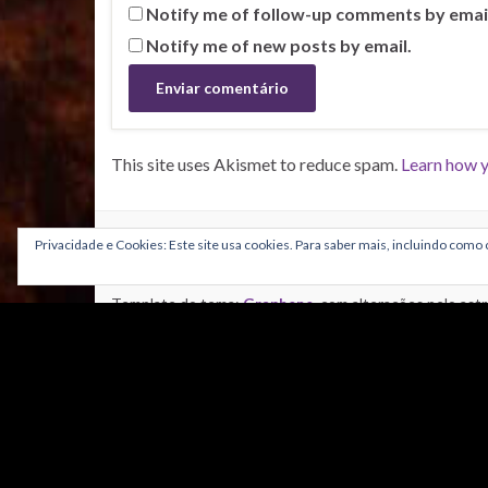
Notify me of follow-up comments by emai
Notify me of new posts by email.
This site uses Akismet to reduce spam.
Learn how y
CRÉDITOS
Privacidade e Cookies: Este site usa cookies. Para saber mais, incluindo como c
Grafismos:
Template do tema:
Graphene
, com alterações pelo as
Adaptação do tema: Nuno Coimbra e Paulo Aguiar
Banner: Rui Borges
Logotipo astroPT:
José Raeiro
Ideia e Conceito:
Carlos Oliveira e Daniel Bento