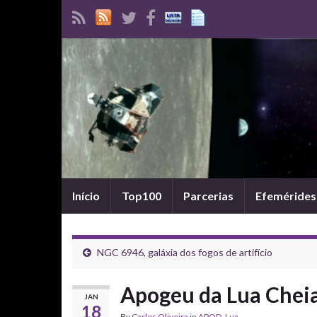
Início
Top100
Parcerias
Efemérides
NGC 6946, galáxia dos fogos de artifício
Apogeu da Lua Chei
JAN
18
By
Carlos Oliveira
in
APOD
,
Lua