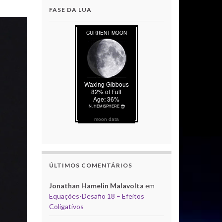
FASE DA LUA
moon data
ÚLTIMOS COMENTÁRIOS
Jonathan Hamelin Malavolta
em
Equações-Desafio 18 – Efeitos
Coligativos