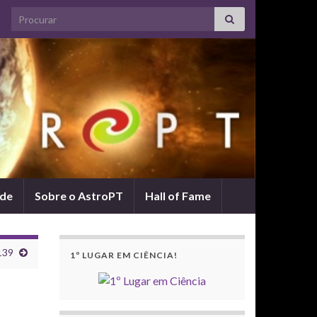
Search for:
ade
Sobre o AstroPT
Hall of Fame
139
1º LUGAR EM CIÊNCIA!