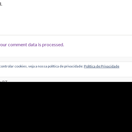
l.
our comment data is processed.
Alojamento por Simbiose
ontrolar cookies, veja a nossa política de privacidade:
Política de Privacidade
troPT