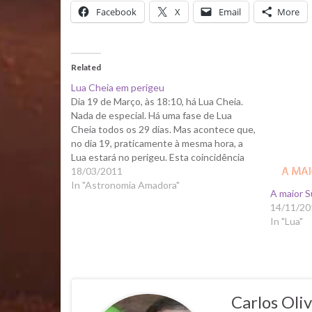
Facebook
X
Email
More
Related
Lua Cheia em perigeu
Dia 19 de Março, às 18:10, há Lua Cheia.
Nada de especial. Há uma fase de Lua
Cheia todos os 29 dias. Mas acontece que,
no dia 19, praticamente à mesma hora, a
Lua estará no perigeu. Esta coincidência
repete-se a cada 18 anos,
18/03/2011
aproximadamente, e a última vez que…
In "Astronomia Amadora"
A maior 
14/11/20
In "Lua"
Carlos Oliv