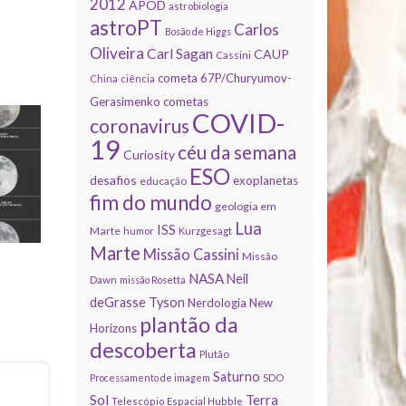
2012
APOD
astrobiologia
astroPT
Carlos
Bosão de Higgs
Oliveira
Carl Sagan
CAUP
Cassini
cometa 67P/Churyumov-
China
ciência
Gerasimenko
cometas
COVID-
coronavirus
19
céu da semana
Curiosity
ESO
desafios
exoplanetas
educação
fim do mundo
geologia em
Lua
ISS
Marte
humor
Kurzgesagt
Marte
Missão Cassini
Missão
NASA
Neil
Dawn
missão Rosetta
deGrasse Tyson
Nerdologia
New
plantão da
Horizons
descoberta
Plutão
Saturno
Processamento de imagem
SDO
Sol
Terra
Telescópio Espacial Hubble