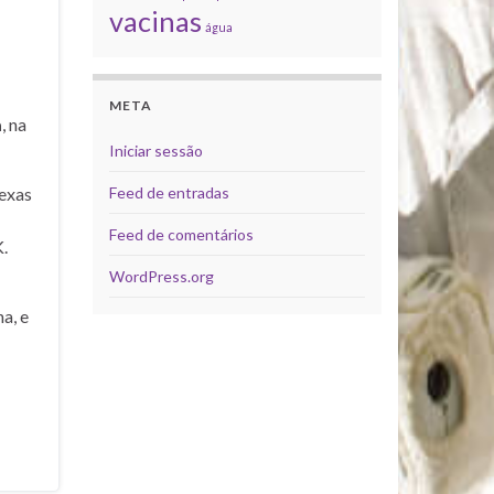
vacinas
água
META
a
, na
Iniciar sessão
Feed de entradas
exas
Feed de comentários
.
WordPress.org
a, e