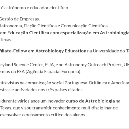
a é astrónomo e educador científico.
Gestão de Empresas.
Astronomia, Ficção Científica e Comunicação Científica.
m Educação Científica com especialização em Astrobiologi
Texas.
filiate-Fellow em Astrobiology Education
na Universidade do T
yland Science Center, EUA, e no Astronomy Outreach Project, UK
mios da ESA (Agência Espacial Europeia).
entrevistas na comunicação social Portuguesa, Britânica e American
stras e actividades nos três países citados.
u durante vários anos um inovador
curso de Astrobiologia
na
Texas, que visou transmitir conhecimento multidisciplinar de
desenvolver o pensamento crítico dos alunos.