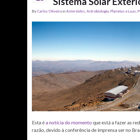
Sistema Solar Exteri
By
Carlos Oliveira
in
Asteróides
,
Astrobiologia
,
Planetas e Luas
,
P
Esta é
a notícia do momento
que está a fazer as re
razão, devido à conferência de imprensa ser no Bras