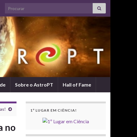
Search for:
ade
Sobre o AstroPT
Hall of Fame
as!
1º LUGAR EM CIÊNCIA!
a no