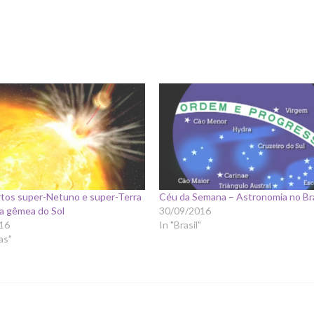
tos super-Netuno e super-Terra
Céu da Semana – Astronomia no Bra
a gêmea do Sol
30/09/2016
16
In "Brasil"
as"