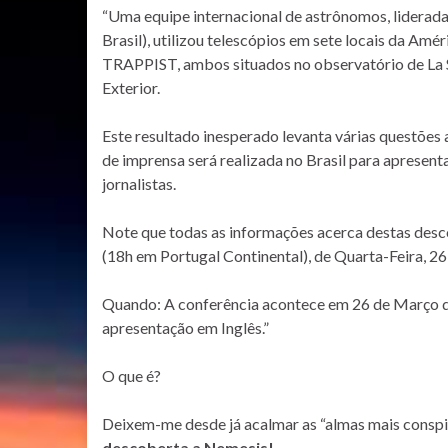
“Uma equipe internacional de astrônomos, liderad
Brasil), utilizou telescópios em sete locais da Amé
TRAPPIST, ambos situados no observatório de La S
Exterior.
Este resultado inesperado levanta várias questões
de imprensa será realizada no Brasil para apresen
jornalistas.
Note que todas as informações acerca destas desco
(18h em Portugal Continental), de Quarta-Feira, 2
Quando: A conferência acontece em 26 de Março de
apresentação em Inglês.”
O que é?
Deixem-me desde já acalmar as “almas mais consp
descoberta a Nemesis!