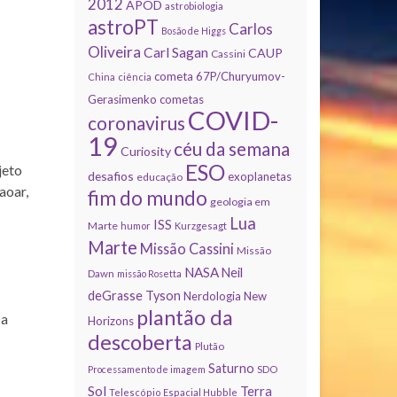
2012
APOD
astrobiologia
astroPT
Carlos
Bosão de Higgs
Oliveira
Carl Sagan
CAUP
Cassini
cometa 67P/Churyumov-
China
ciência
Gerasimenko
cometas
COVID-
coronavirus
19
céu da semana
Curiosity
ESO
jeto
desafios
exoplanetas
educação
aoar,
fim do mundo
geologia em
Lua
ISS
Marte
humor
Kurzgesagt
Marte
Missão Cassini
Missão
NASA
Neil
Dawn
missão Rosetta
deGrasse Tyson
Nerdologia
New
plantão da
 a
Horizons
descoberta
Plutão
Saturno
Processamento de imagem
SDO
Sol
Terra
Telescópio Espacial Hubble