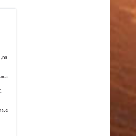
a
, na
exas
.
a, e