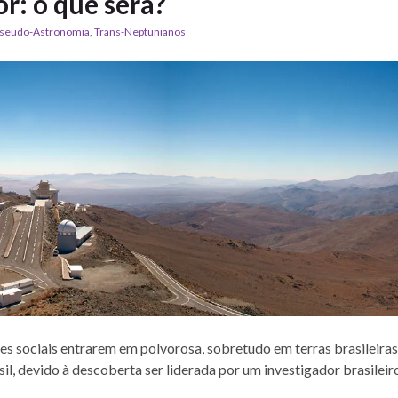
or: o que será?
seudo-Astronomia
,
Trans-Neptunianos
des sociais entrarem em polvorosa, sobretudo em terras brasileira
il, devido à descoberta ser liderada por um investigador brasileiro