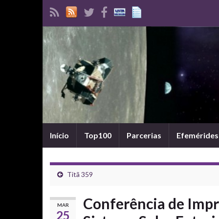
Início
Top100
Parcerias
Efemérides
Titã 359
Conferência de Impr
MAR
25