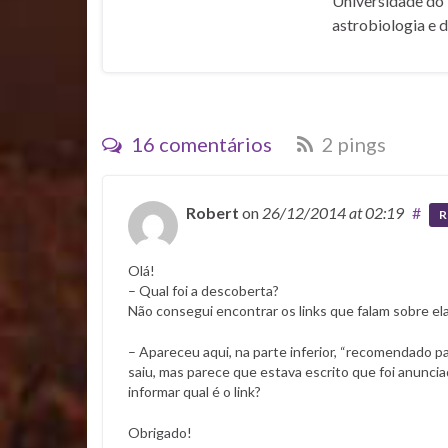
Universidade do 
astrobiologia e 
16 comentários
2 pings
Robert
on
26/12/2014
at 02:19
#
R
Olá!
– Qual foi a descoberta?
Não consegui encontrar os links que falam sobre ela
– Apareceu aqui, na parte inferior, “recomendado par
saiu, mas parece que estava escrito que foi anuncia
informar qual é o link?
Obrigado!