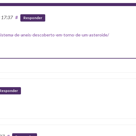
t 17:37
#
Responder
sistema-de-aneis-descoberto-em-torno-de-um-asteroide/
Responder