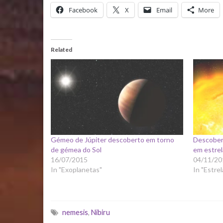
Facebook
X
Email
More
Related
Gémeo de Júpiter descoberto em torno
Descober
de gémea do Sol
em estrel
16/07/2015
04/11/20
In "Exoplanetas"
In "Estrel
nemesis
,
Nibiru