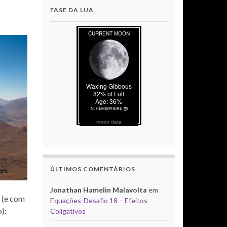
FASE DA LUA
moon data
ÚLTIMOS COMENTÁRIOS
Jonathan Hamelin Malavolta
em
s (e com
Equações-Desafio 18 – Efeitos
):
Coligativos