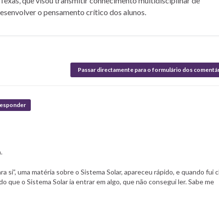
Texas, que visou transmitir conhecimento multidisciplinar de
desenvolver o pensamento crítico dos alunos.
Passar directamente para o formulário dos comentá
esponder
.
a si”, uma matéria sobre o Sistema Solar, apareceu rápido, e quando fui cl
do que o Sistema Solar ia entrar em algo, que não consegui ler. Sabe me