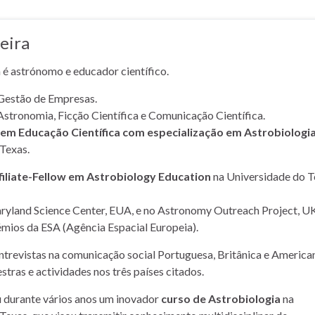
eira
a é astrónomo e educador científico.
Gestão de Empresas.
Astronomia, Ficção Científica e Comunicação Científica.
m Educação Científica com especialização em Astrobiologi
Texas.
filiate-Fellow em Astrobiology Education
na Universidade do T
yland Science Center, EUA, e no Astronomy Outreach Project, UK
mios da ESA (Agência Espacial Europeia).
entrevistas na comunicação social Portuguesa, Britânica e American
stras e actividades nos três países citados.
u durante vários anos um inovador
curso de Astrobiologia
na