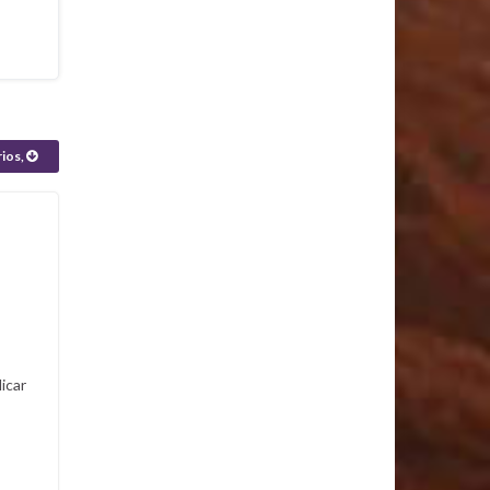
rios,
icar