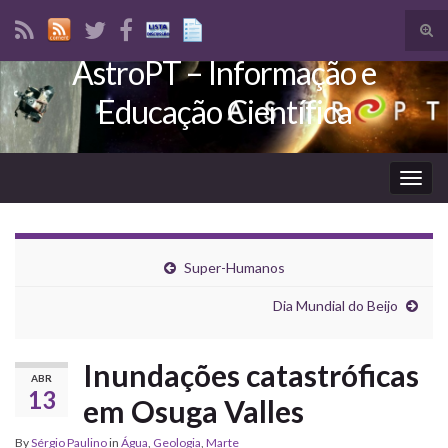
Tog
sear
AstroPT – Informação e
Search for:
for
Educação Científica
Togg
navig
Super-Humanos
Dia Mundial do Beijo
Inundações catastróficas
ABR
13
em Osuga Valles
By
Sérgio Paulino
in
Água
,
Geologia
,
Marte