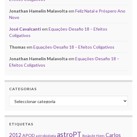
Jonathan Hamelin Malavolta
em
Feliz Natal e Próspero Ano
Novo
José Cavalcanti
em
Equações-Desafio 18 – Efeitos
Coligativos
Thomas
em
Equações-Desafio 18 – Efeitos Coligativos
Jonathan Hamelin Malavolta
em
Equações-Desafio 18 –
Efeitos Coligativos
CATEGORIAS
Categorias
ETIQUETAS
astroPT
2012
Carlos
APOD
astrobiologia
Bosão de Higgs