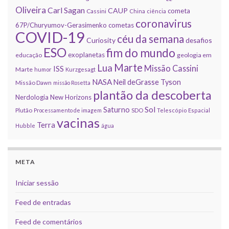
Oliveira
Carl Sagan
CAUP
cometa
Cassini
China
ciência
coronavirus
67P/Churyumov-Gerasimenko
cometas
COVID-19
céu da semana
Curiosity
desafios
ESO
fim do mundo
exoplanetas
educação
geologia em
Marte
Lua
Missão Cassini
ISS
Marte
humor
Kurzgesagt
NASA
Neil deGrasse Tyson
Missão Dawn
missão Rosetta
plantão da descoberta
Nerdologia
New Horizons
Sol
Saturno
Plutão
Processamento de imagem
SDO
Telescópio Espacial
vacinas
Terra
Hubble
água
META
Iniciar sessão
Feed de entradas
Feed de comentários