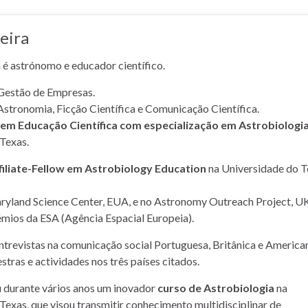
eira
a é astrónomo e educador científico.
Gestão de Empresas.
Astronomia, Ficção Científica e Comunicação Científica.
m Educação Científica com especialização em Astrobiologi
Texas.
filiate-Fellow em Astrobiology Education
na Universidade do T
yland Science Center, EUA, e no Astronomy Outreach Project, UK
mios da ESA (Agência Espacial Europeia).
entrevistas na comunicação social Portuguesa, Britânica e American
stras e actividades nos três países citados.
u durante vários anos um inovador
curso de Astrobiologia
na
Texas, que visou transmitir conhecimento multidisciplinar de