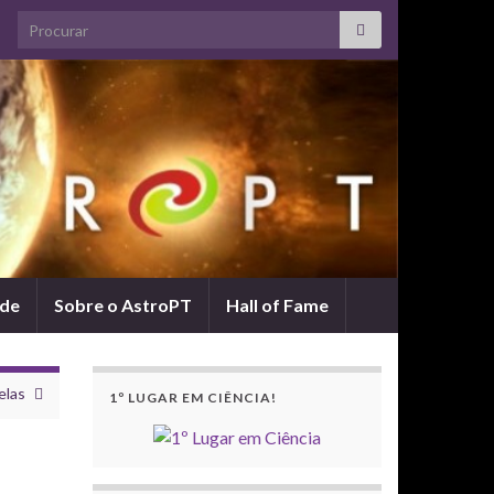
Search for:
ade
Sobre o AstroPT
Hall of Fame
elas
1º LUGAR EM CIÊNCIA!