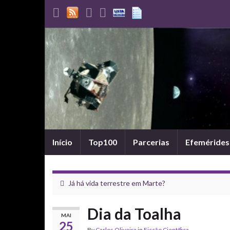
Início
Top100
Parcerias
Efemérides
Já há vida terrestre em Marte?
Dia da Toalha
MAI
25
By
Carlos Oliveira
in
Ficção Científica