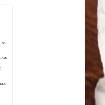
a
, na
exas
.
a, e