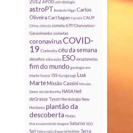
2012
APOD
astrobiologia
astroPT
Carlos
Bosão de Higgs
Oliveira
Carl Sagan
CAUP
Cassini
cometa 67P/Churyumov-
China
ciência
Gerasimenko
cometas
COVID-
coronavirus
19
céu da semana
Curiosity
ESO
desafios
exoplanetas
educação
fim do mundo
geologia em
Lua
ISS
Marte
humor
Kurzgesagt
Marte
Missão Cassini
Missão
NASA
Neil
Dawn
missão Rosetta
deGrasse Tyson
Nerdologia
New
plantão da
Horizons
descoberta
Plutão
Saturno
Processamento de imagem
SDO
Sol
Terra
Telescópio Espacial Hubble