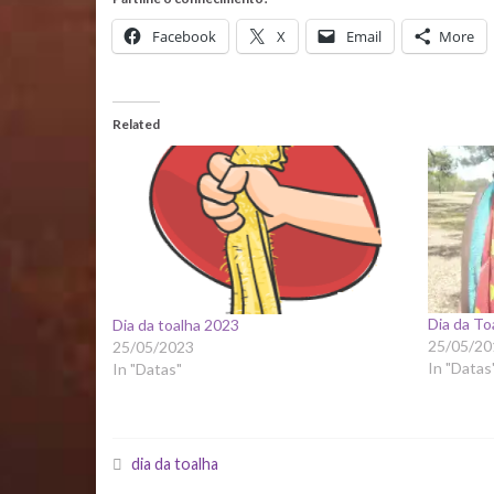
Facebook
X
Email
More
Related
Dia da To
Dia da toalha 2023
25/05/20
25/05/2023
In "Datas
In "Datas"
dia da toalha