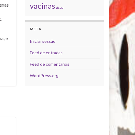
vacinas
exas
água
.
META
a, e
Iniciar sessão
Feed de entradas
Feed de comentários
WordPress.org