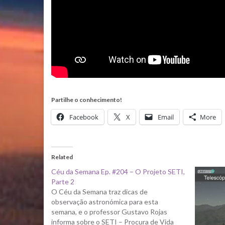
Partilhe o conhecimento!
Facebook
X
Email
More
Related
Céu da Semana Ep. #204 – O Projeto SETI,
Parte 2
O Céu da Semana traz dicas de
observação astronómica para esta
semana, e o professor Gustavo Rojas
informa sobre o SETI – Procura de Vida