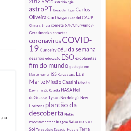
2012
APOD
astrobiologia
astroPT
Carlos
Bosão de Higgs
Oliveira
Carl Sagan
CAUP
Cassini
cometa 67P/Churyumov-
China
ciência
Gerasimenko
cometas
COVID-
coronavirus
19
céu da semana
Curiosity
ESO
desafios
exoplanetas
educação
fim do mundo
geologia em
Lua
ISS
Marte
humor
Kurzgesagt
Marte
Missão Cassini
Missão
NASA
Neil
Dawn
missão Rosetta
deGrasse Tyson
Nerdologia
New
plantão da
Horizons
descoberta
Plutão
a
, na
Saturno
Processamento de imagem
SDO
Sol
Terra
Telescópio Espacial Hubble