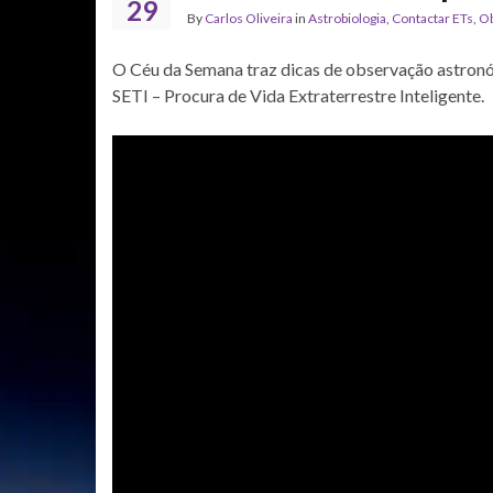
29
By
Carlos Oliveira
in
Astrobiologia
,
Contactar ETs
,
Ob
O Céu da Semana traz dicas de observação astronó
SETI – Procura de Vida Extraterrestre Inteligente.