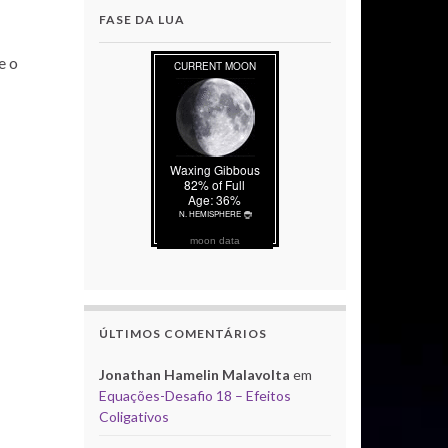
FASE DA LUA
e o
moon data
ÚLTIMOS COMENTÁRIOS
Jonathan Hamelin Malavolta
em
Equações-Desafio 18 – Efeitos
Coligativos