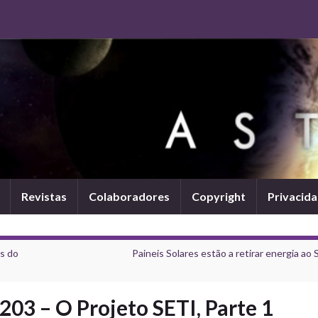
Revistas
Colaboradores
Copyright
Privacid
as do
Paineis Solares estão a retirar energia ao 
03 – O Projeto SETI, Parte 1