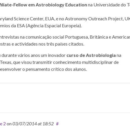
filiate-Fellow em Astrobiology Education
na Universidade do T
yland Science Center, EUA, e no Astronomy Outreach Project, UK
mios da ESA (Agência Espacial Europeia).
entrevistas na comunicação social Portuguesa, Britânica e American
stras e actividades nos três países citados.
u durante vários anos um inovador
curso de Astrobiologia
na
Texas, que visou transmitir conhecimento multidisciplinar de
desenvolver o pensamento crítico dos alunos.
e 2
on
03/07/2014
at 18:52
#