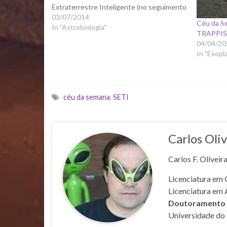
Extraterrestre Inteligente (no seguimento
do programa anterior):
03/07/2014
Céu da Se
In "Astrobiologia"
TRAPPIS
04/04/20
In "Exopl
céu da semana
,
SETI
Carlos Oliv
Carlos F. Oliveir
Licenciatura em 
Licenciatura em 
Doutoramento e
Universidade do 