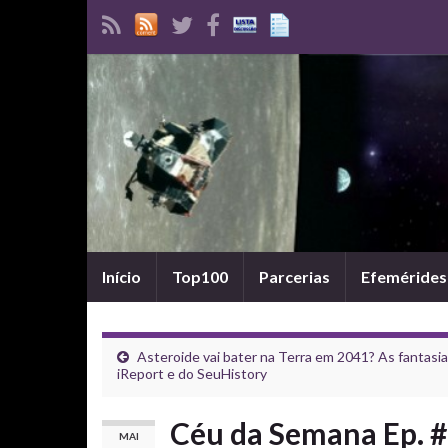
Início
Top100
Parcerias
Efemérides
Asteroide vai bater na Terra em 2041? As fantasi
iReport e do SeuHistory
Céu da Semana Ep. #2
MAI