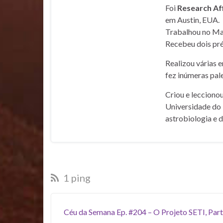
Foi
Research Af
em Austin, EUA.
Trabalhou no Mar
Recebeu dois pré
Realizou várias 
fez inúmeras pale
Criou e lecciono
Universidade do 
astrobiologia e 
1 ping
Céu da Semana Ep. #204 – O Projeto SETI, Part