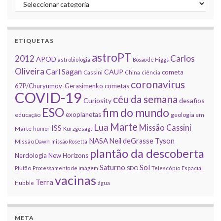
Categorias
ETIQUETAS
astroPT
2012
Carlos
APOD
astrobiologia
Bosão de Higgs
Oliveira
Carl Sagan
CAUP
cometa
Cassini
China
ciência
coronavirus
67P/Churyumov-Gerasimenko
cometas
COVID-19
céu da semana
Curiosity
desafios
ESO
fim do mundo
exoplanetas
educação
geologia em
Marte
Lua
Missão Cassini
ISS
Marte
humor
Kurzgesagt
NASA
Neil deGrasse Tyson
Missão Dawn
missão Rosetta
plantão da descoberta
Nerdologia
New Horizons
Sol
Saturno
Plutão
Processamento de imagem
SDO
Telescópio Espacial
vacinas
Terra
Hubble
água
META