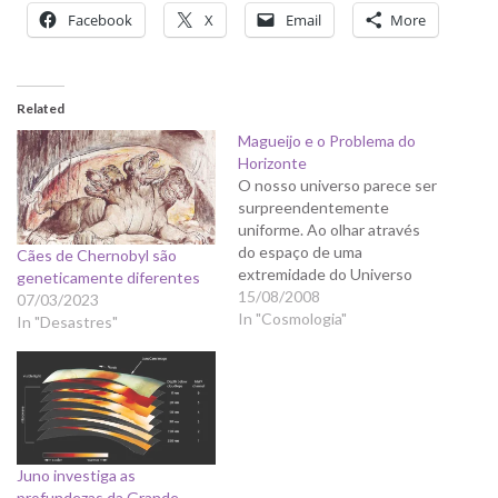
Facebook
X
Email
More
Related
Magueijo e o Problema do
Horizonte
O nosso universo parece ser
surpreendentemente
uniforme. Ao olhar através
do espaço de uma
Cães de Chernobyl são
extremidade do Universo
geneticamente diferentes
visível para a outra, observa-
15/08/2008
07/03/2023
se que a radiação de cósmica
In "Cosmologia"
In "Desastres"
de fundo de microondas que
enche o cosmos está à
mesma temperatura em
toda parte. Isso pode não
parecer surpreendente até
que se…
Juno investiga as
profundezas da Grande