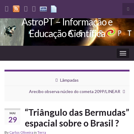
Tog
sea
AstroPT – Informação e
Search for:
for
Educação Científica
Togg
navig
Lâmpadas
Arecibo observa núcleo do cometa 209P/LINEAR
“Triângulo das Bermudas”
MAI
29
espacial sobre o Brasil ?
By
Carlos Oliveira
in
Terra