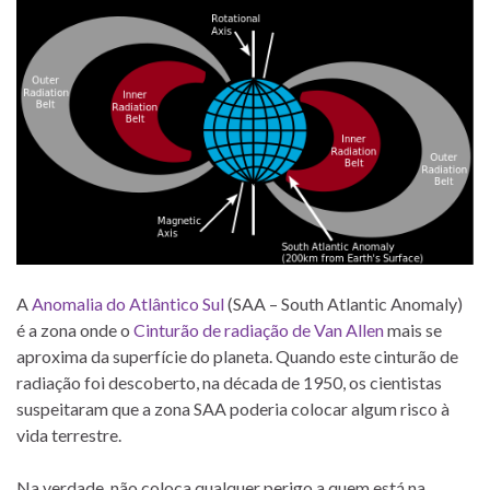
A
Anomalia do Atlântico Sul
(SAA – South Atlantic Anomaly)
é a zona onde o
Cinturão de radiação de Van Allen
mais se
aproxima da superfície do planeta. Quando este cinturão de
radiação foi descoberto, na década de 1950, os cientistas
suspeitaram que a zona SAA poderia colocar algum risco à
vida terrestre.
Na verdade, não coloca qualquer perigo a quem está na