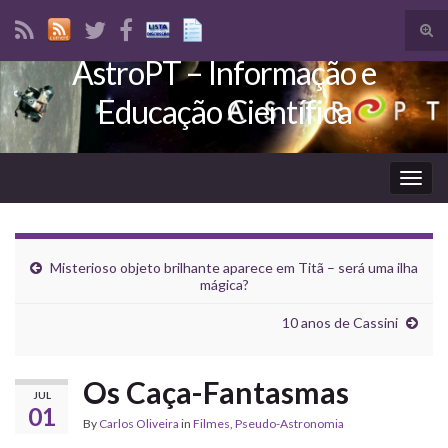
Tog
sear
AstroPT – Informação e
Search for:
for
Educação Científica
Togg
navig
Misterioso objeto brilhante aparece em Titã – será uma ilha
mágica?
10 anos de Cassini
Os Caça-Fantasmas
JUL
01
By
Carlos Oliveira
in
Filmes
,
Pseudo-Astronomia