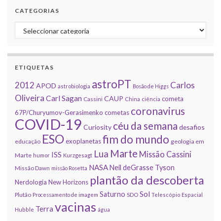
CATEGORIAS
Categorias
ETIQUETAS
astroPT
2012
Carlos
APOD
astrobiologia
Bosão de Higgs
Oliveira
Carl Sagan
CAUP
cometa
Cassini
China
ciência
coronavirus
67P/Churyumov-Gerasimenko
cometas
COVID-19
céu da semana
Curiosity
desafios
ESO
fim do mundo
exoplanetas
educação
geologia em
Marte
Lua
Missão Cassini
ISS
Marte
humor
Kurzgesagt
NASA
Neil deGrasse Tyson
Missão Dawn
missão Rosetta
plantão da descoberta
Nerdologia
New Horizons
Sol
Saturno
Plutão
Processamento de imagem
SDO
Telescópio Espacial
vacinas
Terra
Hubble
água