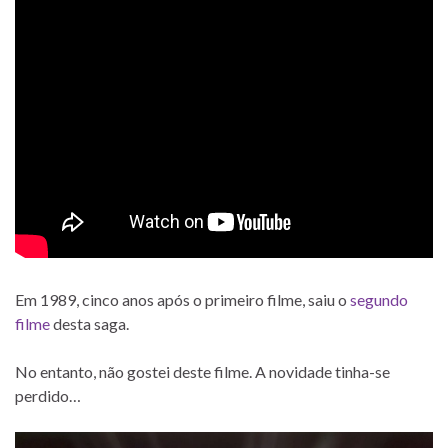
Em 1989, cinco anos após o primeiro filme, saiu o
segundo
filme
desta saga.
No entanto, não gostei deste filme. A novidade tinha-se
perdido…