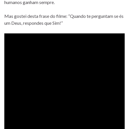
humanos ganham sempre.
Mas gostei desta frase do filme: “Quando te perguntam se és
um Deus, respondes que Sim!”