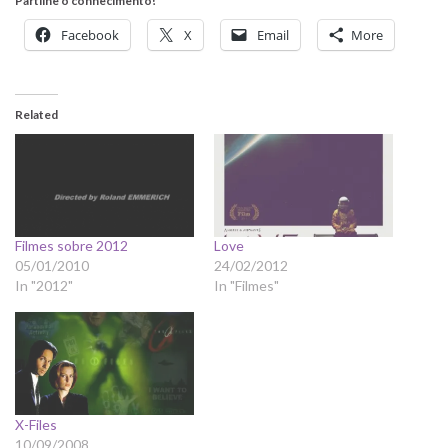
Partilhe o conhecimento!
Facebook
X
Email
More
Related
Filmes sobre 2012
Love
05/01/2010
24/02/2012
In "2012"
In "Filmes"
X-Files
10/09/2008