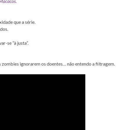
Macacos
.
idade que a série.
idos.
r-se “à justa”.
s zombies ignorarem os doentes… não entendo a filtragem.