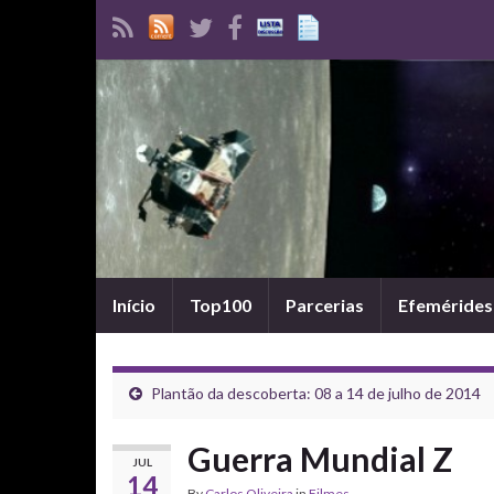
Início
Top100
Parcerias
Efemérides
Plantão da descoberta: 08 a 14 de julho de 2014
Guerra Mundial Z
JUL
14
By
Carlos Oliveira
in
Filmes