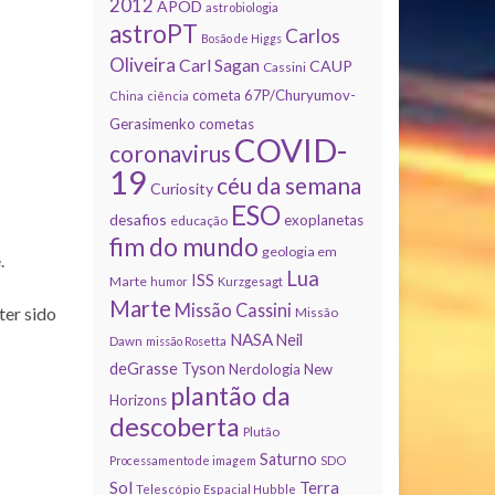
2012
APOD
astrobiologia
astroPT
Carlos
Bosão de Higgs
Oliveira
Carl Sagan
CAUP
Cassini
cometa 67P/Churyumov-
China
ciência
Gerasimenko
cometas
COVID-
coronavirus
19
céu da semana
Curiosity
ESO
desafios
exoplanetas
educação
fim do mundo
geologia em
.
Lua
ISS
Marte
humor
Kurzgesagt
Marte
Missão Cassini
ter sido
Missão
NASA
Neil
Dawn
missão Rosetta
deGrasse Tyson
Nerdologia
New
plantão da
Horizons
descoberta
Plutão
Saturno
Processamento de imagem
SDO
Sol
Terra
Telescópio Espacial Hubble