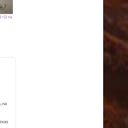
1=2) na
a
, na
exas