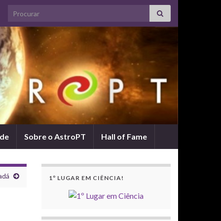
Search for:
ade
Sobre o AstroPT
Hall of Fame
adá
1º LUGAR EM CIÊNCIA!