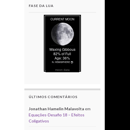
FASE DA LUA
moon data
ÚLTIMOS COMENTÁRIOS
Jonathan Hamelin Malavolta
em
Equações-Desafio 18 – Efeitos
Coligativos