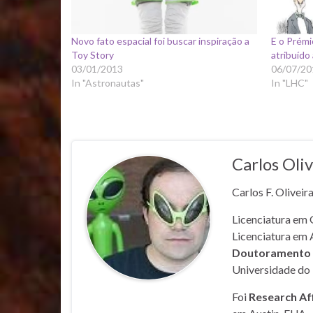
Novo fato espacial foi buscar inspiração a
E o Prémi
Toy Story
atribuído
03/01/2013
06/07/20
In "Astronautas"
In "LHC"
Carlos Oliv
Carlos F. Oliveir
Licenciatura em 
Licenciatura em 
Doutoramento e
Universidade do 
Foi
Research Af