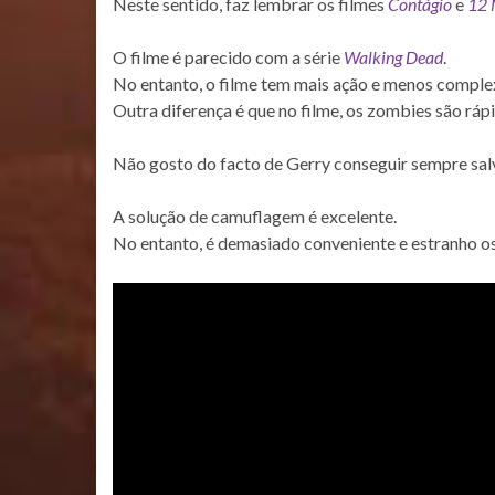
Neste sentido, faz lembrar os filmes
Contágio
e
12 
O filme é parecido com a série
Walking Dead
.
No entanto, o filme tem mais ação e menos complex
Outra diferença é que no filme, os zombies são ráp
Não gosto do facto de Gerry conseguir sempre salva
A solução de camuflagem é excelente.
No entanto, é demasiado conveniente e estranho o