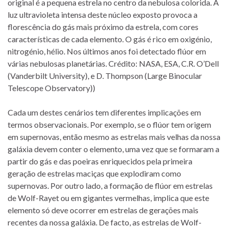
original é a pequena estrela no centro da nebulosa colorida. A
luz ultravioleta intensa deste núcleo exposto provoca a
florescência do gás mais próximo da estrela, com cores
características de cada elemento. O gás é rico em oxigénio,
nitrogénio, hélio. Nos últimos anos foi detectado flúor em
várias nebulosas planetárias. Crédito: NASA, ESA, C.R. O’Dell
(Vanderbilt University), e D. Thompson (Large Binocular
Telescope Observatory))
Cada um destes cenários tem diferentes implicações em
termos observacionais. Por exemplo, se o flúor tem origem
em supernovas, então mesmo as estrelas mais velhas da nossa
galáxia devem conter o elemento, uma vez que se formaram a
partir do gás e das poeiras enriquecidos pela primeira
geração de estrelas maciças que explodiram como
supernovas. Por outro lado, a formação de flúor em estrelas
de Wolf-Rayet ou em gigantes vermelhas, implica que este
elemento só deve ocorrer em estrelas de gerações mais
recentes da nossa galáxia. De facto, as estrelas de Wolf-