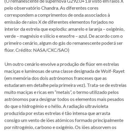
(O remanescente de supernova G292.0+1.8 visto em raios X
pelo observatório Chandra. As diferentes cores
correspondem a comprimentos de onda associados à
emissão de raios X de diferentes elementos forjados no
interior da estrela que explodiu: amarelo e laranja – oxigénio,
verde – magnésio e silício e enxofre – azul. De acordo com o
primeiro cenário, algum do gás do remanescente poderá ser
flúor. Crédito: NASA/CXC/SAO)
Um outro cenário envolve a produção de flúor em estrelas
maciças e luminosas de uma classe designada de Wolf-Rayet
(em memória dos dois astrónomos franceses que as
estudaram em detalhe pela primeira vez). Trata-se de estrelas
muito maciças e ricas em “metais”, o termo utilizado pelos
astrónomos para designar todos os elementos mais pesados
do que o hidrogénio e o hélio. A radiação ultravioleta
produzida por estas estrelas é tão intensa que arrasta
consigo um vento de iões atómicos formado principalmente
por nitrogénio, carbono e oxigénio. Os iões absorvem os