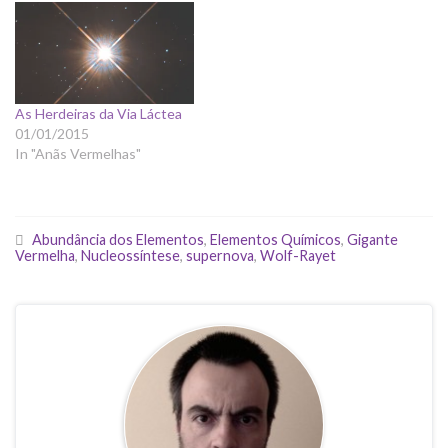
As Herdeiras da Via Láctea
01/01/2015
In "Anãs Vermelhas"
Abundância dos Elementos
,
Elementos Químicos
,
Gigante
Vermelha
,
Nucleossíntese
,
supernova
,
Wolf-Rayet