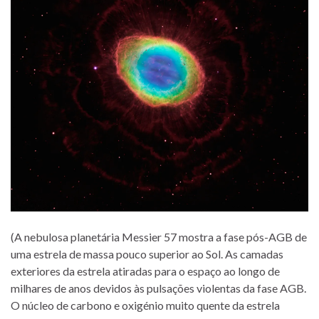
(A nebulosa planetária Messier 57 mostra a fase pós-AGB de
uma estrela de massa pouco superior ao Sol. As camadas
exteriores da estrela atiradas para o espaço ao longo de
milhares de anos devidos às pulsações violentas da fase AGB.
O núcleo de carbono e oxigénio muito quente da estrela