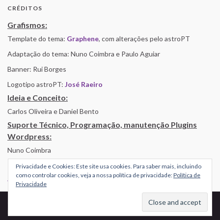
CRÉDITOS
Grafismos:
Template do tema:
Graphene
, com alterações pelo astroPT
Adaptação do tema: Nuno Coimbra e Paulo Aguiar
Banner: Rui Borges
Logotipo astroPT:
José Raeiro
Ideia e Conceito:
Carlos Oliveira e Daniel Bento
Suporte Técnico, Programação, manutenção Plugins
Wordpress:
Nuno Coimbra
Privacidade e Cookies: Este site usa cookies. Para saber mais, incluindo
como controlar cookies, veja a nossa política de privacidade:
Política de
Alojamento por Simbiose
Privacidade
© 2026 AstroPT - Informação e Educação Científica.
Made with
by
Graphene Themes
.