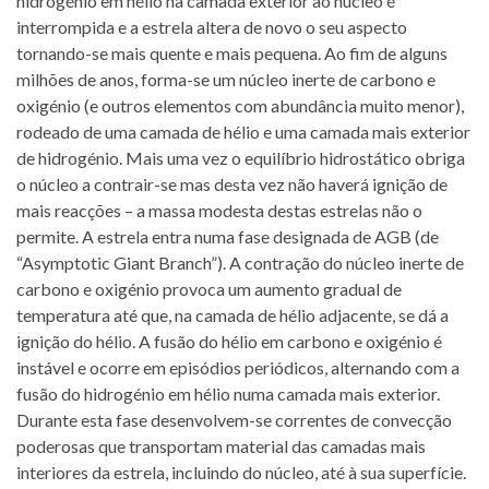
hidrogénio em hélio na camada exterior ao núcleo é
interrompida e a estrela altera de novo o seu aspecto
tornando-se mais quente e mais pequena. Ao fim de alguns
milhões de anos, forma-se um núcleo inerte de carbono e
oxigénio (e outros elementos com abundância muito menor),
rodeado de uma camada de hélio e uma camada mais exterior
de hidrogénio. Mais uma vez o equilíbrio hidrostático obriga
o núcleo a contrair-se mas desta vez não haverá ignição de
mais reacções – a massa modesta destas estrelas não o
permite. A estrela entra numa fase designada de AGB (de
“Asymptotic Giant Branch”). A contração do núcleo inerte de
carbono e oxigénio provoca um aumento gradual de
temperatura até que, na camada de hélio adjacente, se dá a
ignição do hélio. A fusão do hélio em carbono e oxigénio é
instável e ocorre em episódios periódicos, alternando com a
fusão do hidrogénio em hélio numa camada mais exterior.
Durante esta fase desenvolvem-se correntes de convecção
poderosas que transportam material das camadas mais
interiores da estrela, incluindo do núcleo, até à sua superfície.