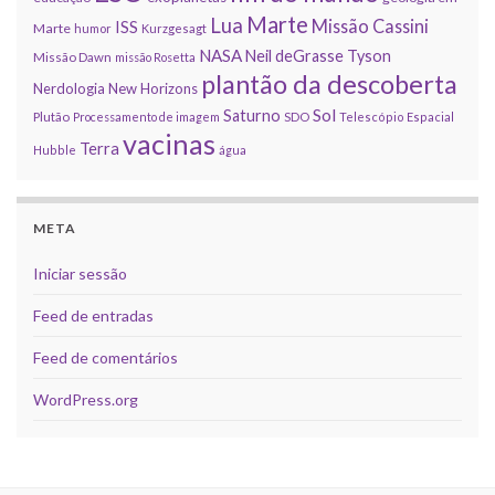
Marte
Lua
Missão Cassini
ISS
Marte
humor
Kurzgesagt
NASA
Neil deGrasse Tyson
Missão Dawn
missão Rosetta
plantão da descoberta
Nerdologia
New Horizons
Sol
Saturno
Plutão
Processamento de imagem
SDO
Telescópio Espacial
vacinas
Terra
Hubble
água
META
Iniciar sessão
Feed de entradas
Feed de comentários
WordPress.org