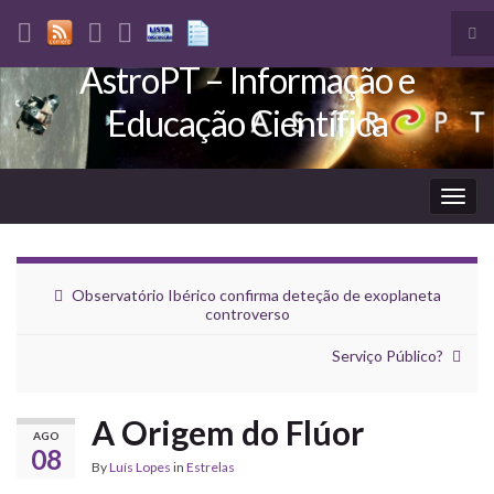
Tog
sea
AstroPT – Informação e
Search for:
for
Educação Científica
Togg
navig
Observatório Ibérico confirma deteção de exoplaneta
controverso
Serviço Público?
A Origem do Flúor
AGO
08
By
Luís Lopes
in
Estrelas