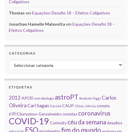
Coligativos
Thomas
em
Equações-Desafio 18 – Efeitos Coligativos
Jonathan Hamelin Malavolta
em
Equações-Desafio 18 –
Efeitos Coligativos
CATEGORIAS
Categorias
ETIQUETAS
astroPT
2012
Carlos
APOD
astrobiologia
Bosão de Higgs
Oliveira
Carl Sagan
CAUP
cometa
Cassini
China
ciência
coronavirus
67P/Churyumov-Gerasimenko
cometas
COVID-19
céu da semana
Curiosity
desafios
ESO
fim do mundo
exoplanetas
educação
geologia em