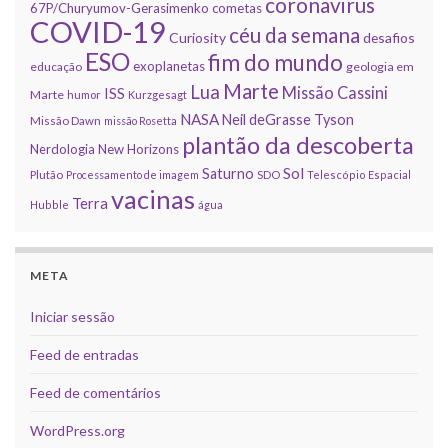
coronavirus
67P/Churyumov-Gerasimenko
cometas
COVID-19
céu da semana
Curiosity
desafios
ESO
fim do mundo
exoplanetas
educação
geologia em
Marte
Lua
Missão Cassini
ISS
Marte
humor
Kurzgesagt
NASA
Neil deGrasse Tyson
Missão Dawn
missão Rosetta
plantão da descoberta
Nerdologia
New Horizons
Sol
Saturno
Plutão
Processamento de imagem
SDO
Telescópio Espacial
vacinas
Terra
Hubble
água
META
Iniciar sessão
Feed de entradas
Feed de comentários
WordPress.org