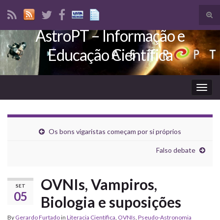
Tog
sear
AstroPT – Informação e
Search for:
for
Educação Científica
Togg
navig
Os bons vigaristas começam por si próprios
Falso debate
OVNIs, Vampiros,
SET
05
Biologia e suposições
By
Gerardo Furtado
in
Literacia Científica
,
OVNIs
,
Pseudo-Astronomia