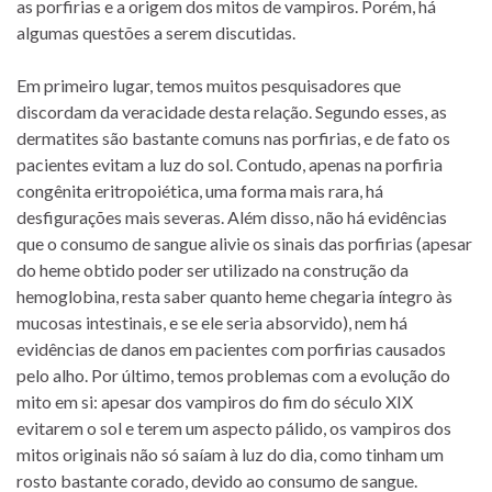
as porfirias e a origem dos mitos de vampiros. Porém, há
algumas questões a serem discutidas.
Em primeiro lugar, temos muitos pesquisadores que
discordam da veracidade desta relação. Segundo esses, as
dermatites são bastante comuns nas porfirias, e de fato os
pacientes evitam a luz do sol. Contudo, apenas na porfiria
congênita eritropoiética, uma forma mais rara, há
desfigurações mais severas. Além disso, não há evidências
que o consumo de sangue alivie os sinais das porfirias (apesar
do heme obtido poder ser utilizado na construção da
hemoglobina, resta saber quanto heme chegaria íntegro às
mucosas intestinais, e se ele seria absorvido), nem há
evidências de danos em pacientes com porfirias causados
pelo alho. Por último, temos problemas com a evolução do
mito em si: apesar dos vampiros do fim do século XIX
evitarem o sol e terem um aspecto pálido, os vampiros dos
mitos originais não só saíam à luz do dia, como tinham um
rosto bastante corado, devido ao consumo de sangue.