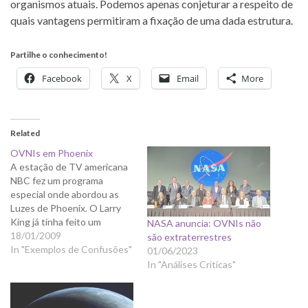
organismos atuais. Podemos apenas conjeturar a respeito de
quais vantagens permitiram a fixação de uma dada estrutura.
Partilhe o conhecimento!
Facebook
X
Email
More
Related
OVNIs em Phoenix
A estação de TV americana
NBC fez um programa
especial onde abordou as
Luzes de Phoenix. O Larry
King já tinha feito um
NASA anuncia: OVNIs não
programa sobre isto. Eles
18/01/2009
são extraterrestres
estão perfeitamente
In "Exemplos de Confusões"
01/06/2023
explicados, por exemplo,
In "Análises Críticas"
aqui, aqui, e aqui. Mas nem
os supostos investigadores
- que não querem saber de