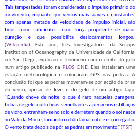
Tais tempestades foram consideradas o impulso primário do
movimento, enquanto que ventos mais suaves e constantes,
com apenas metade da velocidade de impulso inicial, são
tidos como suficientes como força propelente de maior
duração e que possibilita deslocamentos longos
.”
(
Wikipedia
). Este ano, três investigadores da Scripps
Institution of Oceanography da Universidade da Califórnia,
em San Diego, explicam o fenómeno com o efeito do gelo
num artigo publicado na
PLOS ONE
. Eles instalaram uma
estação meteorológica e colocaram GPS nas pedras. A
conclusão foi que as pedras moveram-se por acção da brisa
do vento, apesar de leve, e do gelo de um antigo lago.
“
Quando chove de noite, o que é raro naquelas paragens,
folhas de gelo muito finas, semelhantes a pequenos estilhaços
de vidro, entranham-se no solo e derretem quando o sol nasce
no Vale da Morte, tornando o chão lamacento e escorregadio.
O vento trata depois de pôr as pedras em movimento
.” (
TSF
)