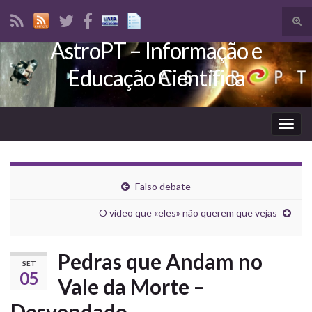
Tog
sear
AstroPT – Informação e
Search for:
for
Educação Científica
Togg
navig
Falso debate
O vídeo que «eles» não querem que vejas
Pedras que Andam no
SET
05
Vale da Morte –
Desvendado