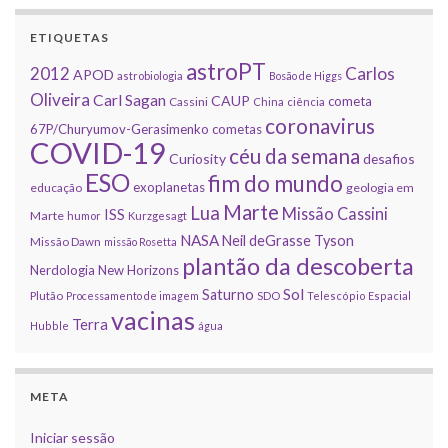
ETIQUETAS
astroPT
2012
Carlos
APOD
astrobiologia
Bosão de Higgs
Oliveira
Carl Sagan
CAUP
cometa
Cassini
China
ciência
coronavirus
67P/Churyumov-Gerasimenko
cometas
COVID-19
céu da semana
Curiosity
desafios
ESO
fim do mundo
exoplanetas
educação
geologia em
Marte
Lua
Missão Cassini
ISS
Marte
humor
Kurzgesagt
NASA
Neil deGrasse Tyson
Missão Dawn
missão Rosetta
plantão da descoberta
Nerdologia
New Horizons
Sol
Saturno
Plutão
Processamento de imagem
SDO
Telescópio Espacial
vacinas
Terra
Hubble
água
META
Iniciar sessão