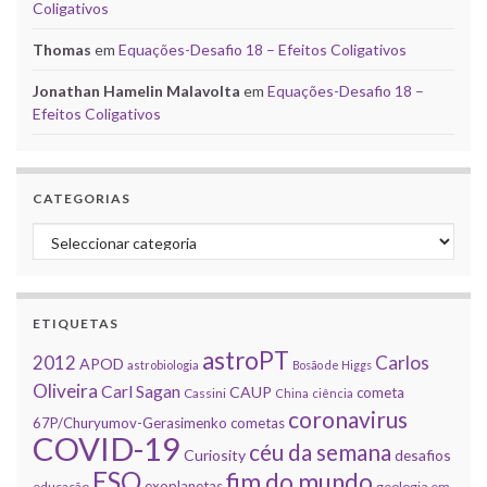
Coligativos
Thomas
em
Equações-Desafio 18 – Efeitos Coligativos
Jonathan Hamelin Malavolta
em
Equações-Desafio 18 –
Efeitos Coligativos
CATEGORIAS
Categorias
ETIQUETAS
astroPT
2012
Carlos
APOD
astrobiologia
Bosão de Higgs
Oliveira
Carl Sagan
CAUP
cometa
Cassini
China
ciência
coronavirus
67P/Churyumov-Gerasimenko
cometas
COVID-19
céu da semana
Curiosity
desafios
ESO
fim do mundo
exoplanetas
educação
geologia em