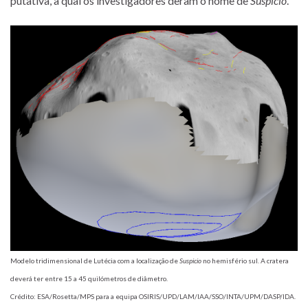
putativa, à qual os investigadores deram o nome de
Suspicio
.
Modelo tridimensional de Lutécia com a localização de
Suspicio
no hemisfério sul. A cratera
deverá ter entre 15 a 45 quilómetros de diâmetro.
Crédito: ESA/Rosetta/MPS para a equipa OSIRIS/UPD/LAM/IAA/SSO/INTA/UPM/DASP/IDA.