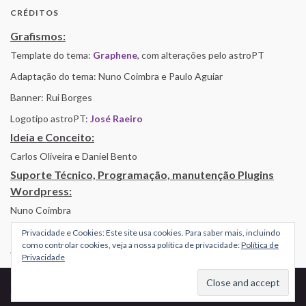
CRÉDITOS
Grafismos:
Template do tema:
Graphene
, com alterações pelo astroPT
Adaptação do tema: Nuno Coimbra e Paulo Aguiar
Banner: Rui Borges
Logotipo astroPT:
José Raeiro
Ideia e Conceito:
Carlos Oliveira e Daniel Bento
Suporte Técnico, Programação, manutenção Plugins
Wordpress:
Nuno Coimbra
Privacidade e Cookies: Este site usa cookies. Para saber mais, incluindo
como controlar cookies, veja a nossa política de privacidade:
Política de
Alojamento por Simbiose
Privacidade
© 2026 AstroPT - Informação e Educação Científica.
Made with
by
Graphene Themes
.