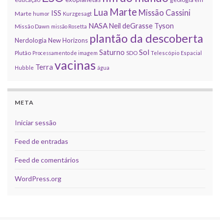
Marte
Lua
Missão Cassini
ISS
Marte
humor
Kurzgesagt
NASA
Neil deGrasse Tyson
Missão Dawn
missão Rosetta
plantão da descoberta
Nerdologia
New Horizons
Sol
Saturno
Plutão
Processamento de imagem
SDO
Telescópio Espacial
vacinas
Terra
Hubble
água
META
Iniciar sessão
Feed de entradas
Feed de comentários
WordPress.org