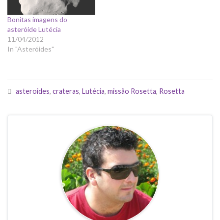
Bonitas imagens do
asteróide Lutécia
11/04/2012
In "Asteróides"
asteroides
,
crateras
,
Lutécia
,
missão Rosetta
,
Rosetta