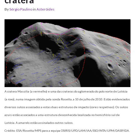
By
Sérgio Paulino
in
Asteróides
A cratera Massilia (a vermelho) e uma das crateras do aglomerado do polo norte de Lutécia
(a roxo), numa imagem obtida pela sonda Rosetta, a 10 de julho de 2010. Estão evidenciados
diversos sulcos associados a estas duas estruturas de impacto (cores respetivas). Os sulcos
azuis estão associados a uma estrutura desconhecida localizada no hemisfério sul de
Lutécia. A amarelo estão assinalados outros sulcos.
Crédito: ESA/Rosetta/MPS para a equipa OSIRIS/UPD/LAM/IAA/SSO/INTA/UPM/DASP/IDA.