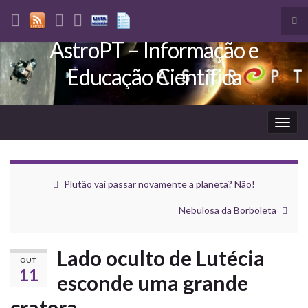
Tog
sea
AstroPT – Informação e
Search for:
for
Educação Científica
Togg
navig
Plutão vai passar novamente a planeta? Não!
Nebulosa da Borboleta
Lado oculto de Lutécia
OUT
11
esconde uma grande
cratera