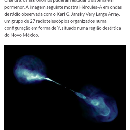
pormenor. A imagem seguinte mostra Hércules-A em ondas
de rádio observada com o Karl G. Jansky Very Large Array,
um grupo de 27 radiotelescópios organizados numa
configuração em forma de Y, situado numa região desértica
do Novo México.