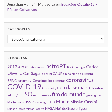
Jonathan Hamelin Malavolta
em
Equações-Desafio 18 –
Efeitos Coligativos
CATEGORIAS
Categorias
ETIQUETAS
astroPT
2012
Carlos
APOD
astrobiologia
Bosão de Higgs
Oliveira
Carl Sagan
CAUP
cometa
Cassini
China
ciência
coronavirus
67P/Churyumov-Gerasimenko
cometas
COVID-19
céu da semana
Curiosity
desafios
ESO
fim do mundo
exoplanetas
educação
geologia em
Marte
Lua
Missão Cassini
ISS
Marte
humor
Kurzgesagt
NASA
Neil deGrasse Tyson
Missão Dawn
missão Rosetta