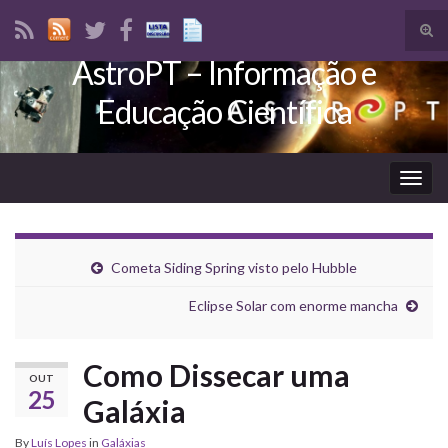
Tog
sear
AstroPT – Informação e
Search for:
for
Educação Científica
Togg
navig
Cometa Siding Spring visto pelo Hubble
Eclipse Solar com enorme mancha
Como Dissecar uma
OUT
25
Galáxia
By
Luís Lopes
in
Galáxias