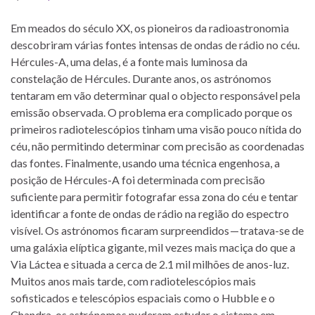
Em meados do século XX, os pioneiros da radioastronomia
descobriram várias fontes intensas de ondas de rádio no céu.
Hércules-A, uma delas, é a fonte mais luminosa da
constelação de Hércules. Durante anos, os astrónomos
tentaram em vão determinar qual o objecto responsável pela
emissão observada. O problema era complicado porque os
primeiros radiotelescópios tinham uma visão pouco nítida do
céu, não permitindo determinar com precisão as coordenadas
das fontes. Finalmente, usando uma técnica engenhosa, a
posição de Hércules-A foi determinada com precisão
suficiente para permitir fotografar essa zona do céu e tentar
identificar a fonte de ondas de rádio na região do espectro
visível. Os astrónomos ficaram surpreendidos — tratava-se de
uma galáxia elíptica gigante, mil vezes mais maciça do que a
Via Láctea e situada a cerca de 2.1 mil milhões de anos-luz.
Muitos anos mais tarde, com radiotelescópios mais
sofisticados e telescópios espaciais como o Hubble e o
Chandra, os astrónomos puderam estudar o sistema em