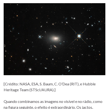
[Crédito: NASA, ESA, S. Baum, C. O’Dea (RIT), e Hubble
Heritage Team (STScI/AURA).]
Quando combinamos as imagens no visível e no rádio, como
na figura seguinte, o efeito é extraordinário. Os jactos,