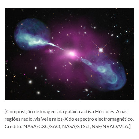
[Composição de imagens da galáxia activa Hércules-A nas
regiões radio, visível e raios-X do espectro electromagnético.
Crédito: NASA/CXC/SAO, NASA/STScI, NSF/NRAO/VLA.]