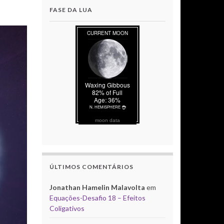
FASE DA LUA
moon data
ÚLTIMOS COMENTÁRIOS
Jonathan Hamelin Malavolta
em
Equações-Desafio 18 – Efeitos
Coligativos