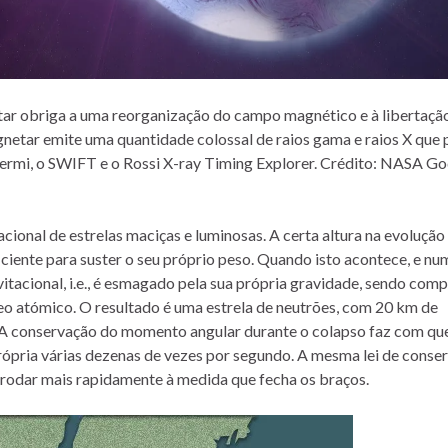
r obriga a uma reorganização do campo magnético e à libertaçã
netar emite uma quantidade colossal de raios gama e raios X qu
Fermi, o SWIFT e o Rossi X-ray Timing Explorer. Crédito: NASA G
cional de estrelas maciças e luminosas. A certa altura na evolução
ficiente para suster o seu próprio peso. Quando isto acontece, e nu
itacional, i.e., é esmagado pela sua própria gravidade, sendo com
eo atómico. O resultado é uma estrela de neutrões, com 20 km de
 A conservação do momento angular durante o colapso faz com qu
rópria várias dezenas de vezes por segundo. A mesma lei de conse
 rodar mais rapidamente à medida que fecha os braços.