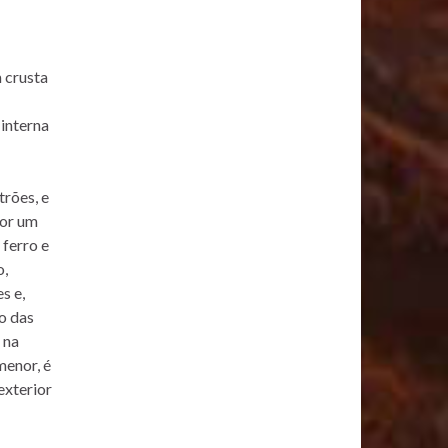
m crusta
 interna
trões, e
por um
 ferro e
o,
s e,
co das
 na
menor, é
exterior