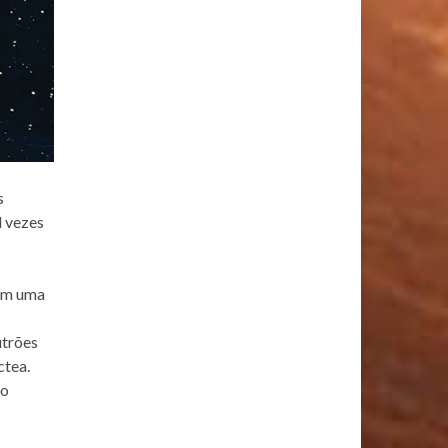
s
l vezes
tem uma
utrões
ctea.
co