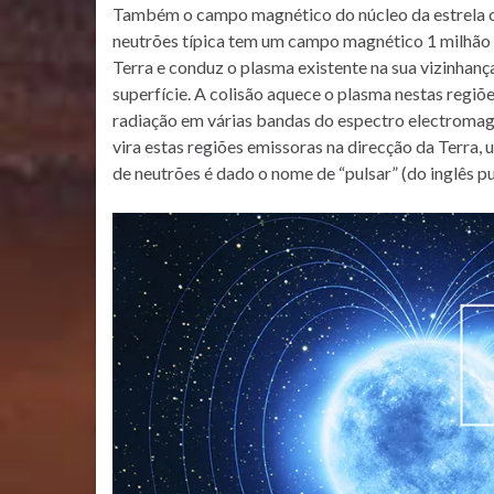
Também o campo magnético do núcleo da estrela or
neutrões típica tem um campo magnético 1 milhão d
Terra e conduz o plasma existente na sua vizinhanç
superfície. A colisão aquece o plasma nestas regi
radiação em várias bandas do espectro electromagné
vira estas regiões emissoras na direcção da Terra, 
de neutrões é dado o nome de “pulsar” (do inglês pul