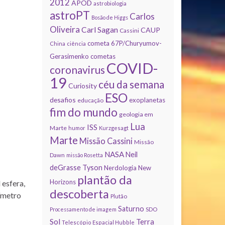
2012
APOD
astrobiologia
astroPT
Carlos
Bosão de Higgs
Oliveira
Carl Sagan
CAUP
Cassini
cometa 67P/Churyumov-
China
ciência
Gerasimenko
cometas
COVID-
coronavirus
19
céu da semana
Curiosity
ESO
desafios
exoplanetas
educação
fim do mundo
geologia em
Lua
ISS
Marte
humor
Kurzgesagt
Marte
Missão Cassini
Missão
NASA
Neil
Dawn
missão Rosetta
deGrasse Tyson
Nerdologia
New
plantão da
Horizons
 esfera,
descoberta
tímetro
Plutão
Saturno
Processamento de imagem
SDO
Sol
Terra
Telescópio Espacial Hubble