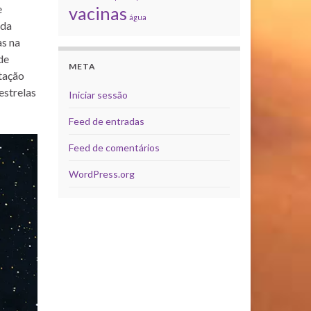
e
vacinas
água
 da
as na
de
META
otação
estrelas
Iniciar sessão
Feed de entradas
Feed de comentários
WordPress.org