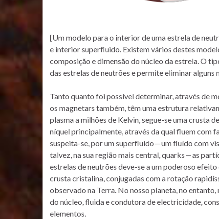
[Um modelo para o interior de uma estrela de neutr
e interior superfluido. Existem vários destes model
composição e dimensão do núcleo da estrela. O tipo
das estrelas de neutrões e permite eliminar alguns
Tanto quanto foi possível determinar, através de m
os magnetars também, têm uma estrutura relativa
plasma a milhões de Kelvin, segue-se uma crusta de
níquel principalmente, através da qual fluem com fa
suspeita-se, por um superfluído — um fluído com vi
talvez, na sua região mais central, quarks — as pa
estrelas de neutrões deve-se a um poderoso efeito
crusta cristalina, conjugadas com a rotação rapid
observado na Terra. No nosso planeta, no entanto,
do núcleo, fluida e condutora de electricidade, con
elementos.