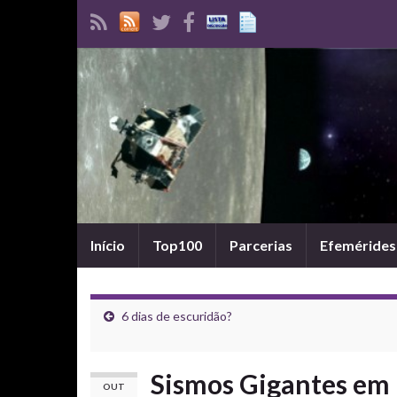
Início
Top100
Parcerias
Efemérides
6 dias de escuridão?
Sismos Gigantes em 
OUT