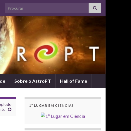
Search for:
ade
Sobre o AstroPT
Hall of Fame
xplode
1º LUGAR EM CIÊNCIA!
nto