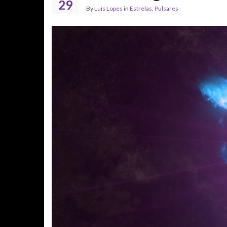
29
By
Luís Lopes
in
Estrelas
,
Pulsares