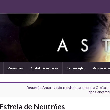
Revistas
Colaboradores
Copyright
Privacid
Foguetão ‘Antares’ não tripulado da empresa Orbital e
após lançame
Estrela de Neutrões