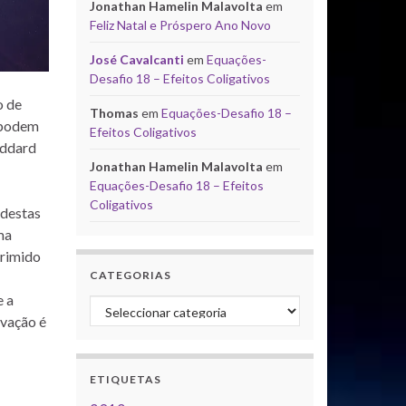
Jonathan Hamelin Malavolta
em
Feliz Natal e Próspero Ano Novo
José Cavalcanti
em
Equações-
Desafio 18 – Efeitos Coligativos
o de
Thomas
em
Equações-Desafio 18 –
e podem
Efeitos Coligativos
oddard
Jonathan Hamelin Malavolta
em
Equações-Desafio 18 – Efeitos
Coligativos
 destas
ma
primido
CATEGORIAS
e a
Categorias
rvação é
ETIQUETAS