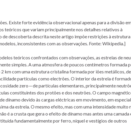
ões. Existe forte evidência observacional apenas para a divisão e
os teóricos que variam principalmente nos detalhes relativos à
 de descoberta descrita neste artigo impõe restrições à estrutura
 modelos, inconsistentes com as observações. Fonte: Wikipedia.]
odelos teóricos confrontados com observações, as estrelas de neu
mente simples. A uma atmosfera de poucos centímetros formada 
 2 km com uma estrutura cristalina formada por iões metálicos, de
cilidade partículas como electrões. O interior da estrela é formad
scosidade zero — de partículas elementares, principalmente neutrõe
rtículas constituintes dos protões e dos neutrões. O campo magnéti
 de dínamo devido às cargas eléctricas em movimento, em especial
íssima da estrela. O mesmo efeito, mas com uma intensidade muito 
 não é a crusta que gera o efeito de dínamo mas antes uma camada 
stituída fundamentalmente por ferro, níquel e vestígios de outros