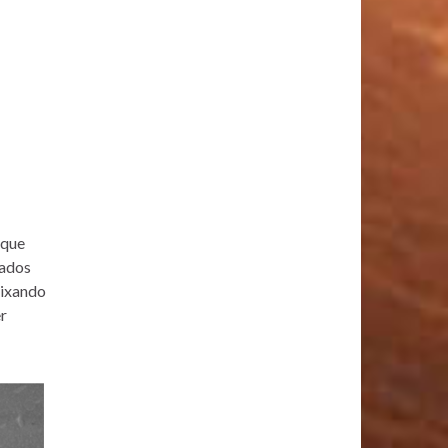
 que
vados
eixando
r