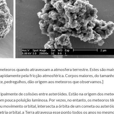
 meteoros quando atravessam a atmosfera terrestre. Estes são mai
rapidamente pela fricção atmosférica. Corpos maiores, do tamanh
nte, pedregulhos, dão origem aos meteoros que observamos.]
cipalmente de colisões entre asteróides. Estão na origem dos met
om pouca poluição luminosa. Por vezes, no entanto, os meteoros 
u movimento orbital, intersecta a órbita de um cometa ou asterói
etria orbital, a Terra atravessa esse ponto todos os anos no mesmo