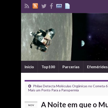
Início
Top100
Parcerias
Efemérides
Philae Detecta Moléculas Orgânicas no Cometa 
Mais um Ponto Para a Panspermia
A Noite em que o M
NOV