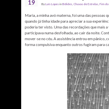
19
By
Luís Lopes
in
Bólides
,
Chuvas de Estrelas
,
Fim do
Maria, a minha avó materna, foi uma das pessoas q
quando já tinha idade para apreciar a sua experiên
poderia ter visto. Uma das recordações que mais a
participava numa desfolhada, ao cair da noite. Con
mover-se no céu. A assistência entrou em pânico, 
forma compulsiva enquanto outros fugiram para ca