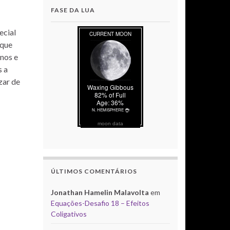
FASE DA LUA
ecial
 que
anos e
s a
zar de
moon data
ÚLTIMOS COMENTÁRIOS
Jonathan Hamelin Malavolta
em
Equações-Desafio 18 – Efeitos
Coligativos