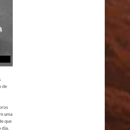
s
o de
eoros
têm uma
de que
 dia.