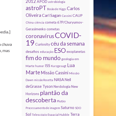
2012
APOD
astrobiologia
astroPT
Carlos
Bosão de Higgs
Oliveira
Carl Sagan
CAUP
Cassini
cometa 67P/Churyumov-
China
ciência
Gerasimenko
cometas
edia.]
COVID-
coronavirus
19
céu da semana
a chuva
Curiosity
ESO
o, mas
desafios
exoplanetas
educação
fim do mundo
geologia em
Lua
ISS
Marte
humor
Kurzgesagt
Marte
Missão Cassini
Missão
NASA
Neil
Dawn
missão Rosetta
deGrasse Tyson
Nerdologia
New
plantão da
Horizons
descoberta
Plutão
Saturno
Processamento de imagem
SDO
Sol
Terra
Telescópio Espacial Hubble