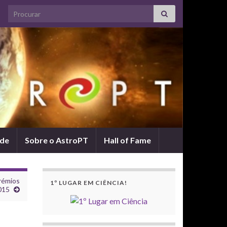
Search for:
ade
Sobre o AstroPT
Hall of Fame
rémios
1º LUGAR EM CIÊNCIA!
015