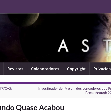
Revistas
Colaboradores
Copyright
Privacid
67P/C-G:
Investigador do IA é um dos vencedores dos P
Breakthrough 2
undo Quase Acabou