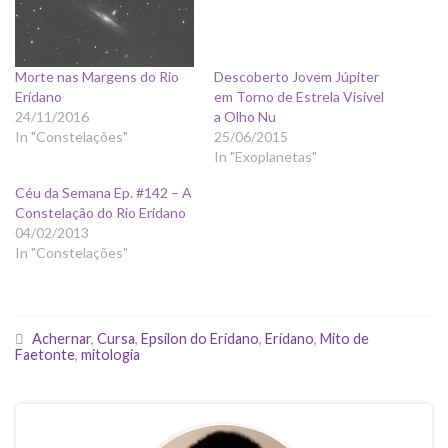
Morte nas Margens do Rio
Descoberto Jovem Júpiter
Erídano
em Torno de Estrela Visível
24/11/2016
a Olho Nu
In "Constelações"
25/06/2015
In "Exoplanetas"
Céu da Semana Ep. #142 – A
Constelação do Rio Erídano
04/02/2013
In "Constelações"
Achernar
,
Cursa
,
Epsílon do Erídano
,
Erídano
,
Mito de
Faetonte
,
mitologia