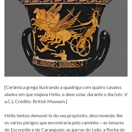
[Cerâmica grega ilustrando a quadriga com quatro cavalos
alados em que viajava Hélio, o deus solar, durante o dia (séc. V
a.C.). Crédito: British Museum.]
Hélio tentou demovê-lo do seu propósito, descrevendo-lhe
os vários perigos que encontraria pelo caminho — as tenazes
do Escorpião e do Caranguejo, as garras do Leão, a flecha do