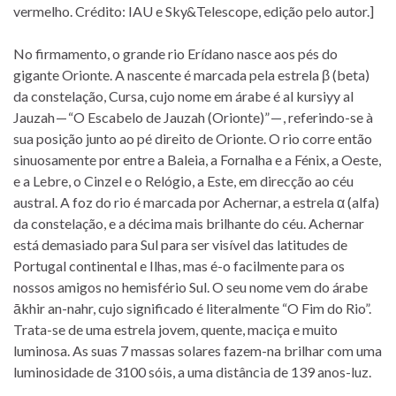
vermelho. Crédito: IAU e Sky&Telescope, edição pelo autor.]
No firmamento, o grande rio Erídano nasce aos pés do
gigante Orionte. A nascente é marcada pela estrela β (beta)
da constelação, Cursa, cujo nome em árabe é al kursiyy al
Jauzah — “O Escabelo de Jauzah (Orionte)” — , referindo-se à
sua posição junto ao pé direito de Orionte. O rio corre então
sinuosamente por entre a Baleia, a Fornalha e a Fénix, a Oeste,
e a Lebre, o Cinzel e o Relógio, a Este, em direcção ao céu
austral. A foz do rio é marcada por Achernar, a estrela α (alfa)
da constelação, e a décima mais brilhante do céu. Achernar
está demasiado para Sul para ser visível das latitudes de
Portugal continental e Ilhas, mas é-o facilmente para os
nossos amigos no hemisfério Sul. O seu nome vem do árabe
ākhir an-nahr, cujo significado é literalmente “O Fim do Rio”.
Trata-se de uma estrela jovem, quente, maciça e muito
luminosa. As suas 7 massas solares fazem-na brilhar com uma
luminosidade de 3100 sóis, a uma distância de 139 anos-luz.