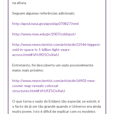
na altura.
Seguem algumas referências adicionais:
http://apod.nasa.gov/apod/ap070827.html
http://www.nrao.edu/pr/2007/coldspot/
http://www.newscientist.com/article/dn12546-biggest-
void-in-space-is-1-billion-light-years-
across.html#.VHJ9D5OsXwU
Entretanto, foi descoberto um vazio possivelmente
maior, mais próximo:
http://www.newscientist.com/article/dn16903-new-
cosmic-map-reveals-colossal-
structures.html#.VHJ9Z5OsXwU
O que torna o vazio do Erídano tão especial, se existir, é
o facto de já ser tão grande quando o Universo era ainda
muito jovem. Isto é difícil de explicar com os modelos