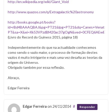
http://en.wikipedia.org/wiki/Giant_Void
http://www.quazoo.com/q/Extragalactic%20astronomy
http://books.google.pt/books?
id=rBd4BAAAQBAJ&pg=PT21&lpg=PT21&dq=Canes+Venatici+Sup
PT&sa=X&ei=Xk53VPzdBM20ac37gOgN&ved=0CFEQ6AEwBg#v=on
(Livro do Record do Guiness 2015, página 18)
Independentemente do que na actualidade conhecemos
como sendo o vazio maior, o processo de formação destes
vazios é muito intrigante e mais uma vez desafia as teorias da
origem do Universo.
Obrigado também por essa reflexão.
Abraço,
Edgar Ferreira
Edgar Ferreira
on
24/11/2014
#
Responder