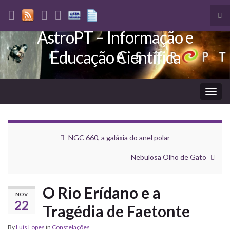
Tog
sea
AstroPT – Informação e
Search for:
for
Educação Científica
Togg
navig
NGC 660, a galáxia do anel polar
Nebulosa Olho de Gato
O Rio Erídano e a
NOV
22
Tragédia de Faetonte
By
Luís Lopes
in
Constelações