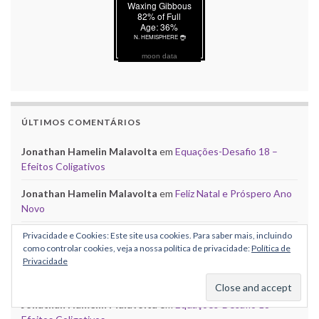
moon data
ÚLTIMOS COMENTÁRIOS
Jonathan Hamelin Malavolta
em
Equações-Desafio 18 –
Efeitos Coligativos
Jonathan Hamelin Malavolta
em
Feliz Natal e Próspero Ano
Novo
José Cavalcanti
em
Equações-Desafio 18 – Efeitos
Privacidade e Cookies: Este site usa cookies. Para saber mais, incluindo
como controlar cookies, veja a nossa política de privacidade:
Política de
Coligativos
Privacidade
Thomas
em
Equações-Desafio 18 – Efeitos Coligativos
Jonathan Hamelin Malavolta
em
Equações-Desafio 18 –