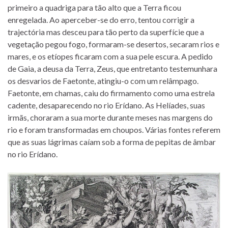
primeiro a quadriga para tão alto que a Terra ficou
enregelada. Ao aperceber-se do erro, tentou corrigir a
trajectória mas desceu para tão perto da superfície que a
vegetação pegou fogo, formaram-se desertos, secaram rios e
mares, e os etíopes ficaram com a sua pele escura. A pedido
de Gaia, a deusa da Terra, Zeus, que entretanto testemunhara
os desvarios de Faetonte, atingiu-o com um relâmpago.
Faetonte, em chamas, caiu do firmamento como uma estrela
cadente, desaparecendo no rio Erídano. As Helíades, suas
irmãs, choraram a sua morte durante meses nas margens do
rio e foram transformadas em choupos. Várias fontes referem
que as suas lágrimas caíam sob a forma de pepitas de âmbar
no rio Erídano.