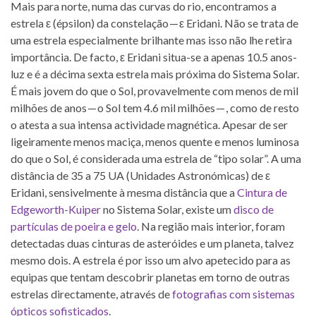
Mais para norte, numa das curvas do rio, encontramos a
estrela ε (épsilon) da constelação — ε Eridani. Não se trata de
uma estrela especialmente brilhante mas isso não lhe retira
importância. De facto, ε Eridani situa-se a apenas 10.5 anos-
luz e é a décima sexta estrela mais próxima do Sistema Solar.
É mais jovem do que o Sol, provavelmente com menos de mil
milhões de anos — o Sol tem 4.6 mil milhões — , como de resto
o atesta a sua intensa actividade magnética. Apesar de ser
ligeiramente menos maciça, menos quente e menos luminosa
do que o Sol, é considerada uma estrela de “tipo solar”. A uma
distância de 35 a 75 UA (Unidades Astronómicas) de ε
Eridani, sensivelmente à mesma distância que a
Cintura de
Edgeworth-Kuiper
no Sistema Solar, existe um
disco de
partículas de poeira e gelo
. Na região mais interior, foram
detectadas duas cinturas de asteróides e um planeta, talvez
mesmo dois. A estrela é por isso um alvo apetecido para as
equipas que tentam descobrir planetas em torno de outras
estrelas directamente, através de
fotografias com sistemas
ópticos sofisticados
.