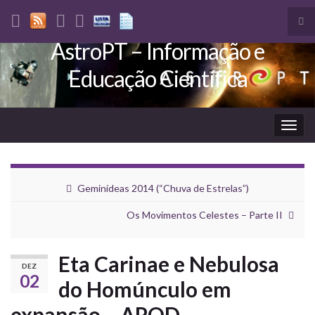
Tog
sea
AstroPT – Informação e
Search for:
for
Educação Científica
Togg
navig
Geminídeas 2014 (“Chuva de Estrelas”)
Os Movimentos Celestes – Parte II
Eta Carinae e Nebulosa
DEZ
02
do Homúnculo em
expansão – APOD