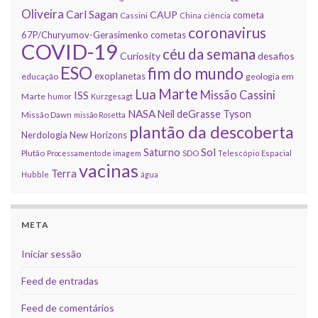
Oliveira
Carl Sagan
CAUP
cometa
Cassini
China
ciência
coronavirus
67P/Churyumov-Gerasimenko
cometas
COVID-19
céu da semana
Curiosity
desafios
ESO
fim do mundo
exoplanetas
educação
geologia em
Marte
Lua
Missão Cassini
ISS
Marte
humor
Kurzgesagt
NASA
Neil deGrasse Tyson
Missão Dawn
missão Rosetta
plantão da descoberta
Nerdologia
New Horizons
Sol
Saturno
Plutão
Processamento de imagem
SDO
Telescópio Espacial
vacinas
Terra
Hubble
água
META
Iniciar sessão
Feed de entradas
Feed de comentários