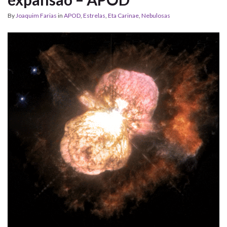
By
Joaquim Farias
in
APOD
,
Estrelas
,
Eta Carinae
,
Nebulosas