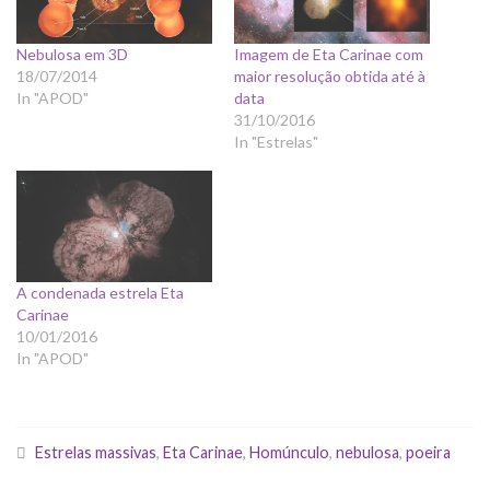
Nebulosa em 3D
Imagem de Eta Carinae com
18/07/2014
maior resolução obtida até à
In "APOD"
data
31/10/2016
In "Estrelas"
A condenada estrela Eta
Carinae
10/01/2016
In "APOD"
Estrelas massivas
,
Eta Carinae
,
Homúnculo
,
nebulosa
,
poeira