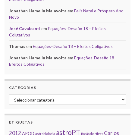
Jonathan Hamelin Malavolta
em
Feliz Natal e Próspero Ano
Novo
José Cavalcanti
em
Equações-Desafio 18 – Efeitos
Coligativos
Thomas
em
Equações-Desafio 18 – Efeitos Coligativos
Jonathan Hamelin Malavolta
em
Equações-Desafio 18 –
Efeitos Coligativos
CATEGORIAS
Categorias
ETIQUETAS
astroPT
2012
Carlos
APOD
astrobiologia
Bosão de Higgs