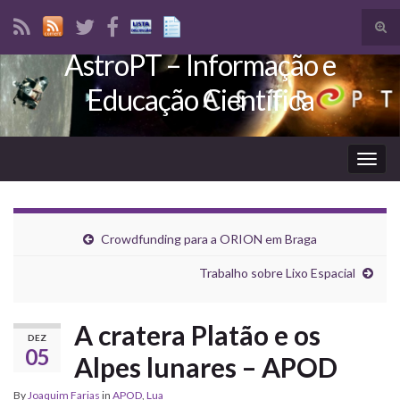
Tog
sear
AstroPT – Informação e
Search for:
for
Educação Científica
Togg
navig
Crowdfunding para a ORION em Braga
Trabalho sobre Lixo Espacial
A cratera Platão e os
DEZ
05
Alpes lunares – APOD
By
Joaquim Farias
in
APOD
,
Lua