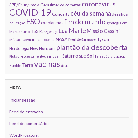
coronavirus
67P/Churyumov-Gerasimenko
cometas
COVID-19
céu da semana
Curiosity
desafios
ESO
fim do mundo
exoplanetas
educação
geologia em
Marte
Lua
Missão Cassini
ISS
Marte
humor
Kurzgesagt
NASA
Neil deGrasse Tyson
Missão Dawn
missão Rosetta
plantão da descoberta
Nerdologia
New Horizons
Sol
Saturno
Plutão
Processamento de imagem
SDO
Telescópio Espacial
vacinas
Terra
Hubble
água
META
Iniciar sessão
Feed de entradas
Feed de comentários
WordPress.org