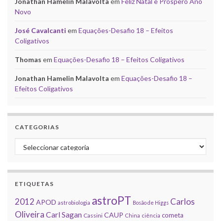
Jonathan Hamelin Malavolta
em
Feliz Natal e Próspero Ano
Novo
José Cavalcanti
em
Equações-Desafio 18 – Efeitos
Coligativos
Thomas
em
Equações-Desafio 18 – Efeitos Coligativos
Jonathan Hamelin Malavolta
em
Equações-Desafio 18 –
Efeitos Coligativos
CATEGORIAS
Categorias
ETIQUETAS
astroPT
2012
Carlos
APOD
astrobiologia
Bosão de Higgs
Oliveira
Carl Sagan
CAUP
cometa
Cassini
China
ciência