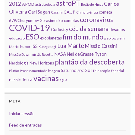
astroPT
2012
Carlos
APOD
astrobiologia
Bosão de Higgs
Oliveira
Carl Sagan
CAUP
cometa
Cassini
China
ciência
coronavirus
67P/Churyumov-Gerasimenko
cometas
COVID-19
céu da semana
Curiosity
desafios
ESO
fim do mundo
exoplanetas
educação
geologia em
Marte
Lua
Missão Cassini
ISS
Marte
humor
Kurzgesagt
NASA
Neil deGrasse Tyson
Missão Dawn
missão Rosetta
plantão da descoberta
Nerdologia
New Horizons
Sol
Saturno
Plutão
Processamento de imagem
SDO
Telescópio Espacial
vacinas
Terra
Hubble
água
META
Iniciar sessão
Feed de entradas