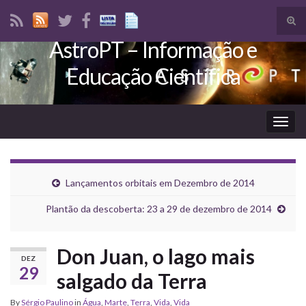
Tog
sear
AstroPT – Informação e
Search for:
for
Educação Científica
Togg
navig
Lançamentos orbitais em Dezembro de 2014
Plantão da descoberta: 23 a 29 de dezembro de 2014
Don Juan, o lago mais
DEZ
29
salgado da Terra
By
Sérgio Paulino
in
Água
,
Marte
,
Terra
,
Vida
,
Vida