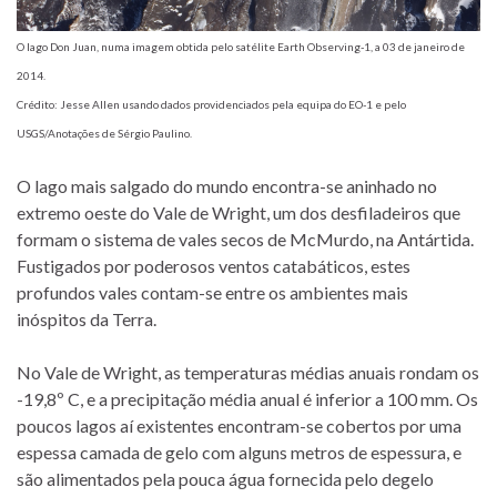
O lago Don Juan, numa imagem obtida pelo satélite Earth Observing-1, a 03 de janeiro de
2014.
Crédito: Jesse Allen usando dados providenciados pela equipa do EO-1 e pelo
USGS/Anotações de Sérgio Paulino.
O lago mais salgado do mundo encontra-se aninhado no
extremo oeste do Vale de Wright, um dos desfiladeiros que
formam o sistema de vales secos de McMurdo, na Antártida.
Fustigados por poderosos ventos catabáticos, estes
profundos vales contam-se entre os ambientes mais
inóspitos da Terra.
No Vale de Wright, as temperaturas médias anuais rondam os
-19,8º C, e a precipitação média anual é inferior a 100 mm. Os
poucos lagos aí existentes encontram-se cobertos por uma
espessa camada de gelo com alguns metros de espessura, e
são alimentados pela pouca água fornecida pelo degelo