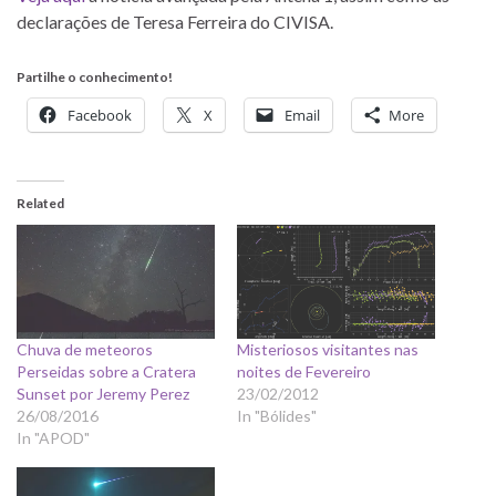
declarações de Teresa Ferreira do CIVISA.
Partilhe o conhecimento!
Facebook
X
Email
More
Related
Chuva de meteoros
Misteriosos visitantes nas
Perseidas sobre a Cratera
noites de Fevereiro
Sunset por Jeremy Perez
23/02/2012
26/08/2016
In "Bólides"
In "APOD"