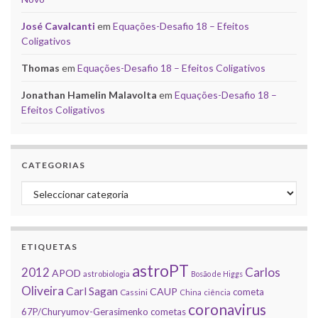
José Cavalcanti
em
Equações-Desafio 18 – Efeitos
Coligativos
Thomas
em
Equações-Desafio 18 – Efeitos Coligativos
Jonathan Hamelin Malavolta
em
Equações-Desafio 18 –
Efeitos Coligativos
CATEGORIAS
Categorias
ETIQUETAS
astroPT
2012
Carlos
APOD
astrobiologia
Bosão de Higgs
Oliveira
Carl Sagan
CAUP
cometa
Cassini
China
ciência
coronavirus
67P/Churyumov-Gerasimenko
cometas