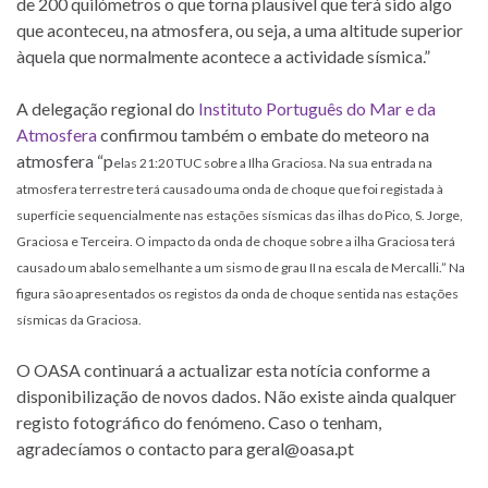
de 200 quilómetros o que torna plausível que terá sido algo
que aconteceu, na atmosfera, ou seja, a uma altitude superior
àquela que normalmente acontece a actividade sísmica.”
A delegação regional do
Instituto Português do Mar e da
Atmosfera
confirmou também o embate do meteoro na
atmosfera “p
elas 21:20 TUC sobre a Ilha Graciosa. Na sua entrada na
atmosfera terrestre terá causado uma onda de choque que foi registada à
superfície sequencialmente nas estações sísmicas das ilhas do Pico, S. Jorge,
Graciosa e Terceira. O impacto da onda de choque sobre a ilha Graciosa terá
causado um abalo semelhante a um sismo de grau II na escala de Mercalli.”
Na
figura são apresentados os registos da onda de choque sentida nas estações
sísmicas da Graciosa.
O OASA continuará a actualizar esta notícia conforme a
disponibilização de novos dados. Não existe ainda qualquer
registo fotográfico do fenómeno. Caso o tenham,
agradecíamos o contacto para
geral@oasa.pt