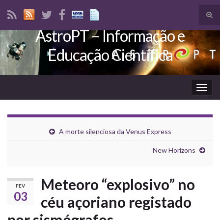
Tog
sear
AstroPT – Informação e
Search for:
for
Educação Científica
Togg
navig
A morte silenciosa da Venus Express
New Horizons
Meteoro “explosivo” no
FEV
03
céu açoriano registado
por sismógrafos