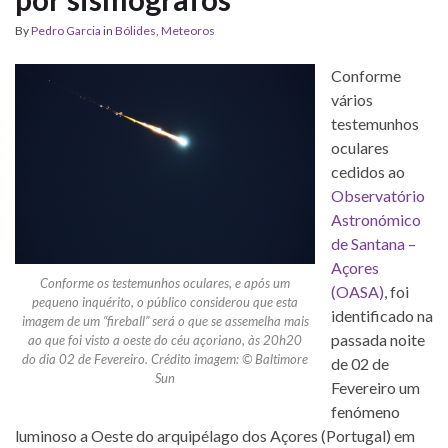
By
Pedro Garcia
in
Bólides
,
Meteoros
Conforme
vários
testemunhos
oculares
cedidos ao
Observatório
Astronómico
de Santana –
Açores
Conforme os testemunhos oculares, e após um
(OASA)
, foi
pequeno inquérito, o público considerou que esta
identificado na
imagem de um “fireball” será o que se assemelha mais
passada noite
ao que foi visto a oeste do céu açoriano, às 20h20
do dia 02 de Fevereiro. Crédito imagem: © Baltimore
de 02 de
Sun
Fevereiro um
fenómeno
luminoso a Oeste do arquipélago dos Açores (Portugal) em