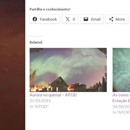
Partilhe o conhecimento!
Facebook
X
Email
More
Related
Aurora no quintal – APOD
As cores 
21/03/2015
Estação E
In "APOD"
26/06/20
In "APOD