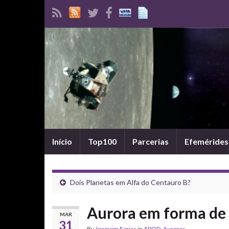
Início
Top100
Parcerias
Efemérides
Dois Planetas em Alfa do Centauro B?
Aurora em forma de 
MAR
31
By
Joaquim Farias
in
APOD
,
Auroras