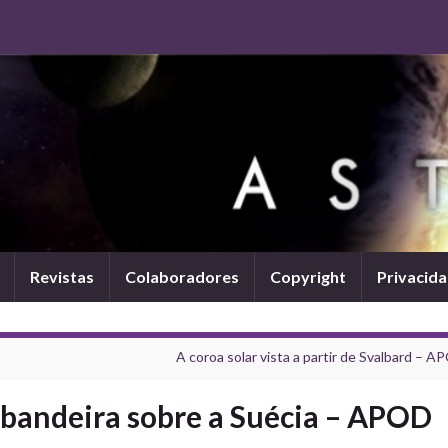
Revistas
Colaboradores
Copyright
Privacid
A coroa solar vista a partir de Svalbard – A
bandeira sobre a Suécia – APOD