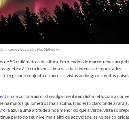
 da imagem e Copyright: Mia Stålnacke
s de 50 quilómetros de altura. Em meados de março, uma energét
 magnética à Terra levou a uma das mais intensas tempestades
 foi o grande conjunto de auroras vistas ao longo de muitos paíse
enta
uma cortina auroral invulgarmente em linha reta, com a cor v
melha muitos quilómetros mais acima. Não está claro onde a rara a
rora azul a uma altitude ainda menor do que a verde, vista sobrep
nua perto do seu nível mais alto de actividade, as noites colorida