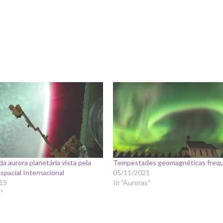
da aurora planetária vista pela
Tempestades geomagnéticas freq
spacial Internacional
05/11/2021
15
In "Auroras"
"