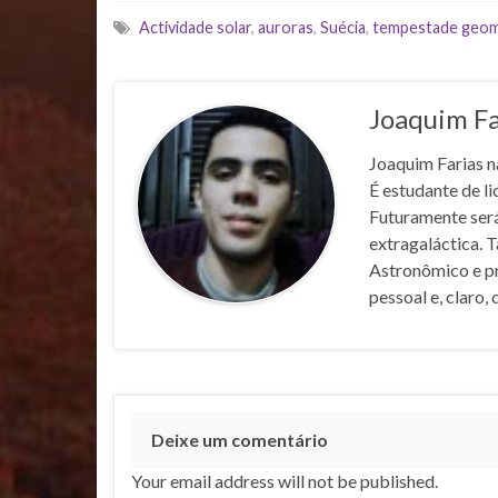
Actividade solar
,
auroras
,
Suécia
,
tempestade geom
Joaquim Fa
Joaquim Farias n
É estudante de l
Futuramente ser
extragaláctica. 
Astronômico e pr
pessoal e, claro, 
Deixe um comentário
Your email address will not be published.