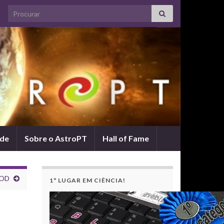
Search for:
ade
Sobre o AstroPT
Hall of Fame
POD
1º LUGAR EM CIÊNCIA!