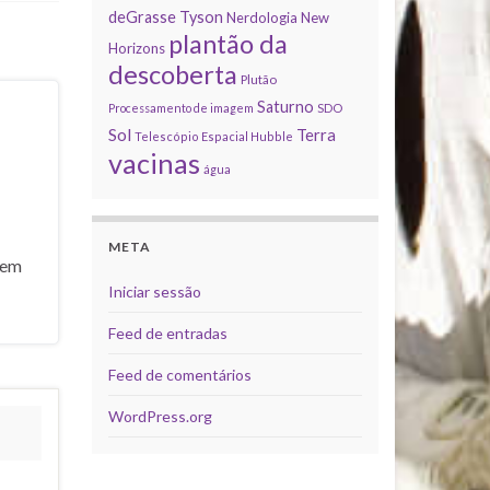
deGrasse Tyson
Nerdologia
New
plantão da
Horizons
descoberta
Plutão
Saturno
Processamento de imagem
SDO
Sol
Terra
Telescópio Espacial Hubble
vacinas
água
META
gem
Iniciar sessão
Feed de entradas
Feed de comentários
WordPress.org