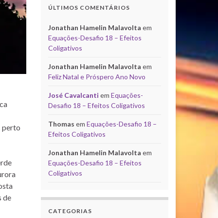
ÚLTIMOS COMENTÁRIOS
Jonathan Hamelin Malavolta
em
Equações-Desafio 18 – Efeitos
Coligativos
Jonathan Hamelin Malavolta
em
Feliz Natal e Próspero Ano Novo
José Cavalcanti
em
Equações-
ica
Desafio 18 – Efeitos Coligativos
Thomas
em
Equações-Desafio 18 –
s perto
Efeitos Coligativos
Jonathan Hamelin Malavolta
em
erde
Equações-Desafio 18 – Efeitos
Coligativos
urora
osta
s de
CATEGORIAS