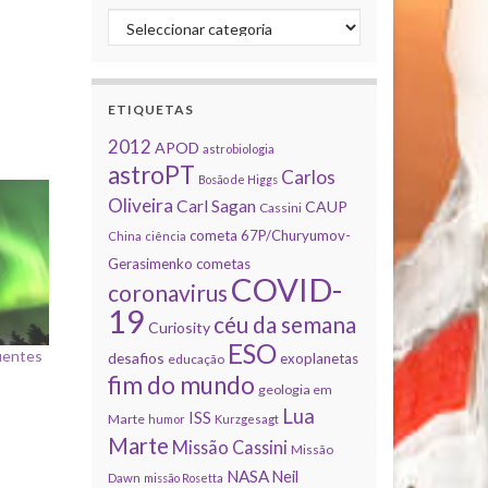
Categorias
ETIQUETAS
2012
APOD
astrobiologia
astroPT
Carlos
Bosão de Higgs
Oliveira
Carl Sagan
CAUP
Cassini
cometa 67P/Churyumov-
China
ciência
Gerasimenko
cometas
COVID-
coronavirus
19
céu da semana
Curiosity
ESO
uentes
desafios
exoplanetas
educação
fim do mundo
geologia em
Lua
ISS
Marte
humor
Kurzgesagt
Marte
Missão Cassini
Missão
NASA
Neil
Dawn
missão Rosetta