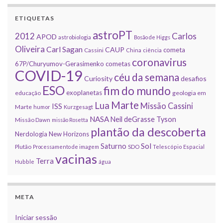
ETIQUETAS
astroPT
2012
Carlos
APOD
astrobiologia
Bosão de Higgs
Oliveira
Carl Sagan
CAUP
cometa
Cassini
China
ciência
coronavirus
67P/Churyumov-Gerasimenko
cometas
COVID-19
céu da semana
Curiosity
desafios
ESO
fim do mundo
exoplanetas
educação
geologia em
Marte
Lua
Missão Cassini
ISS
Marte
humor
Kurzgesagt
NASA
Neil deGrasse Tyson
Missão Dawn
missão Rosetta
plantão da descoberta
Nerdologia
New Horizons
Sol
Saturno
Plutão
Processamento de imagem
SDO
Telescópio Espacial
vacinas
Terra
Hubble
água
META
Iniciar sessão