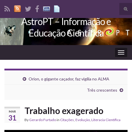
Tog
sear
AstroPT – Informação e
Search for:
for
Educação Científica
Togg
navig
Orion, o gigante caçador, faz vigília no ALMA
Três crescentes
Trabalho exagerado
MAR
31
By
Gerardo Furtado
in
Citações
,
Evolução
,
Literacia Científica