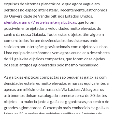
expulsos de sistemas planetários, e que agora vagueiam
perdidos no espaço interestelar. Recentemente, astrónomos
da Universidade de Vanderbilt, nos Estados Unidos,
identificaram 677 estrelas intergalácticas
, que foram
possivelmente ejetadas a velocidades muito elevadas do
centro da nossa Galáxia. Todos estes objetos têm algo em
comum: todos foram desvinculados dos sistemas onde
residiam por interações gravitacionais com objetos vizinhos.
Uma equipa de astrónomos vem agora anunciar a descoberta
de 11 galáxias elípticas compactas, que foram desalojadas
dos seus antigos aglomerados pelo mesmo mecanismo.
As galáxias elípticas compactas são pequenas galáxias com
densidades estelares muito elevadas e massas equivalentes a
apenas um milésimo da massa da Via Láctea. Até agora, os
astrónomos tinham catalogado somente cerca de 30 destes
objetos – a maioria junto a galáxias gigantescas, no centro de
grandes aglomerados. O exemplo mais conhecido é a galáxia
Messier 32, a maior das galáxias satélites de Andrómeda.