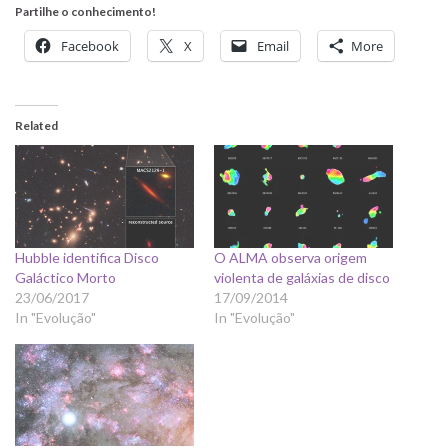
Partilhe o conhecimento!
Facebook
X
Email
More
Related
Hubble identifica Disco
O ALMA observa origem
Galáctico Morto
violenta de galáxias de disco
23/06/2017
17/09/2014
In "Evolução"
In "Evolução"