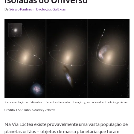
By
Sérgio Paulino
in
Evolução
,
Galáxias
Representação artística das diferentes fases de interação gravitacional entre três galáxias.
Crédito: ESA/Hubble/Andrey Zolotov.
Na Via Láctea existe provavelmente uma vasta população de
planetas orfãos – objetos de massa planetária que foram