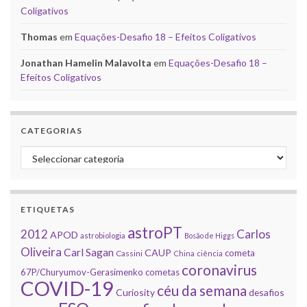
Coligativos
Thomas
em
Equações-Desafio 18 – Efeitos Coligativos
Jonathan Hamelin Malavolta
em
Equações-Desafio 18 –
Efeitos Coligativos
CATEGORIAS
Categorias
ETIQUETAS
astroPT
2012
Carlos
APOD
astrobiologia
Bosão de Higgs
Oliveira
Carl Sagan
CAUP
cometa
Cassini
China
ciência
coronavirus
67P/Churyumov-Gerasimenko
cometas
COVID-19
céu da semana
Curiosity
desafios