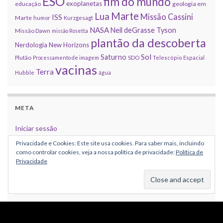
ESO
fim do mundo
exoplanetas
educação
geologia em
Marte
Lua
Missão Cassini
ISS
Marte
humor
Kurzgesagt
NASA
Neil deGrasse Tyson
Missão Dawn
missão Rosetta
plantão da descoberta
Nerdologia
New Horizons
Sol
Saturno
Plutão
Processamento de imagem
SDO
Telescópio Espacial
vacinas
Terra
Hubble
água
META
Iniciar sessão
Privacidade e Cookies: Este site usa cookies. Para saber mais, incluindo
Feed de entradas
como controlar cookies, veja a nossa política de privacidade:
Política de
Privacidade
Feed de comentários
WordPress.org