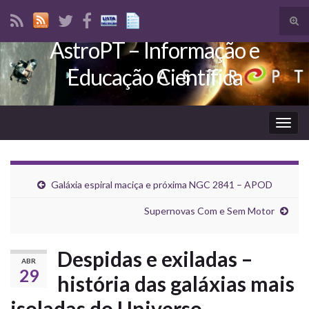
Tog
sear
AstroPT – Informação e
Search for:
for
Educação Científica
Togg
navig
Galáxia espiral maciça e próxima NGC 2841 – APOD
Supernovas Com e Sem Motor
Despidas e exiladas –
ABR
29
história das galáxias mais
isoladas do Universo