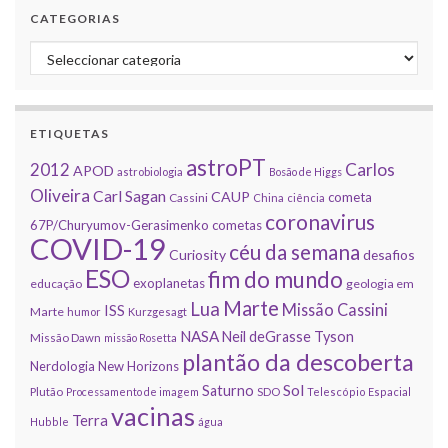
CATEGORIAS
Categorias
ETIQUETAS
astroPT
2012
Carlos
APOD
astrobiologia
Bosão de Higgs
Oliveira
Carl Sagan
CAUP
cometa
Cassini
China
ciência
coronavirus
67P/Churyumov-Gerasimenko
cometas
COVID-19
céu da semana
Curiosity
desafios
ESO
fim do mundo
exoplanetas
educação
geologia em
Marte
Lua
Missão Cassini
ISS
Marte
humor
Kurzgesagt
NASA
Neil deGrasse Tyson
Missão Dawn
missão Rosetta
plantão da descoberta
Nerdologia
New Horizons
Sol
Saturno
Plutão
Processamento de imagem
SDO
Telescópio Espacial
vacinas
Terra
Hubble
água