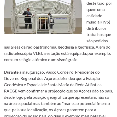
deste tipo, por
quem uma
entidade
mundial (IVS)
distribui os
trabalhos que
são pedidos
nas áreas da radioastronomia, geodesia e geofísica. Além do
radiotelescópio VLBI, a estação está equipada, por exemplo,
com um relógio atómico e um sismógrafo.
Durante a inauguração, Vasco Cordeiro, Presidente do
Governo Regional dos Açores, defendeu que a Estação
Geodésica e Espacial de Santa Maria da Rede Atlântica
RAEGE vem confirmar a projecção que os Açores dão ao país,
desde logo pela posição geográfica que apresentam, não só
na área espacial mas também ao “mar e ao potencial imenso
que, pela sua localização, os Açores garantem para a
projecção do nosso país, do qual o exemplo mais palpável