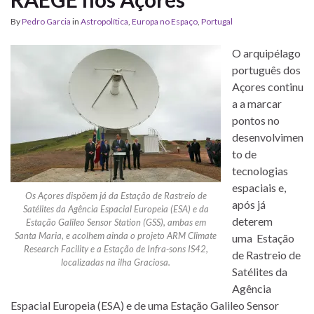
By
Pedro Garcia
in
Astropolítica
,
Europa no Espaço
,
Portugal
O arquipélago
português dos
Açores continu
a a marcar
pontos no
desenvolvimen
to de
tecnologias
espaciais e,
Os Açores dispõem já da Estação de Rastreio de
após já
Satélites da Agência Espacial Europeia (ESA) e da
deterem
Estação Galileo Sensor Station (GSS), ambas em
Santa Maria, e acolhem ainda o projeto ARM Climate
uma Estação
Research Facility e a Estação de Infra-sons IS42,
de Rastreio de
localizadas na ilha Graciosa.
Satélites da
Agência
Espacial Europeia (ESA) e de uma Estação Galileo Sensor