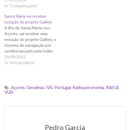
Açoriano esteve
In "Comunicações"
representado na
Santa Maria vai receber
apresentação da Associação
estação do projeto Galileo
NEREUS - Rede das Regiões
A ilha de Santa Maria, nos
da Europa Utilizadoras de…
Açores, vai receber uma
estação do projeto Galileo, o
sistema de navegação por
satélite lançado pela União
Europeia, que estava
14/09/2012
também a ser disputada
In "Astropolítica"
pelos arquipélagos da
Madeira e das Canárias. "A
instalação de uma GSS
(Galileo Sensor Station) em
Açores
,
Geodesia
,
IVS
,
Portugal
,
Radioastronomia
,
RAEGE
,
Santa Maria reforça…
VLBI
Pedro Garcia