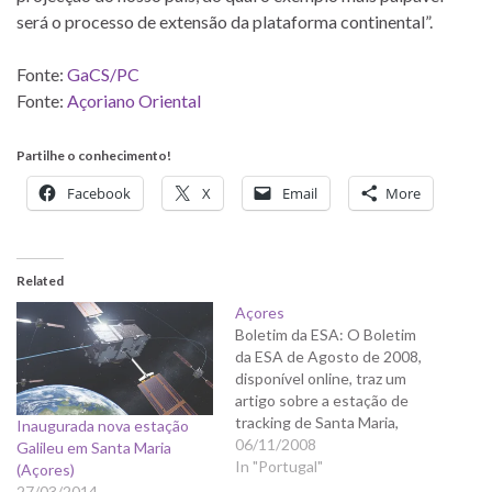
será o processo de extensão da plataforma continental”.
Fonte:
GaCS/PC
Fonte:
Açoriano Oriental
Partilhe o conhecimento!
Facebook
X
Email
More
Related
Açores
Boletim da ESA: O Boletim
da ESA de Agosto de 2008,
disponível online, traz um
artigo sobre a estação de
tracking de Santa Maria,
Inaugurada nova estação
Açores. Podem lê-lo aqui.
06/11/2008
Galileu em Santa Maria
Açores na Associação
In "Portugal"
(Açores)
NEREUS: O governo
27/03/2014