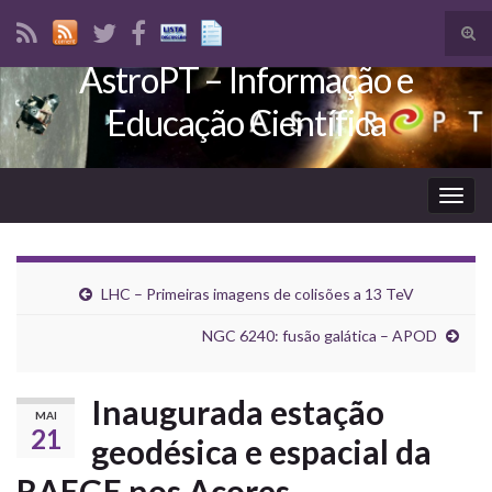
Tog
sear
AstroPT – Informação e
Search for:
for
Educação Científica
Togg
navig
LHC – Primeiras imagens de colisões a 13 TeV
NGC 6240: fusão galática – APOD
Inaugurada estação
MAI
21
geodésica e espacial da
RAEGE nos Açores