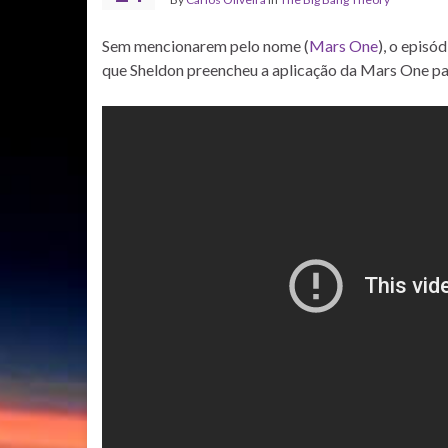
Sem mencionarem pelo nome (
Mars One
), o episó
que Sheldon preencheu a aplicação da Mars One pa