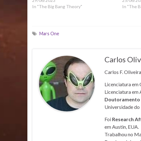
29/06/2023
25/06/20
In "The Big Bang Theory"
In "The B
Mars One
Carlos Oliv
Carlos F. Oliveir
Licenciatura em 
Licenciatura em 
Doutoramento e
Universidade do 
Foi
Research Af
em Austin, EUA.
Trabalhou no Mar