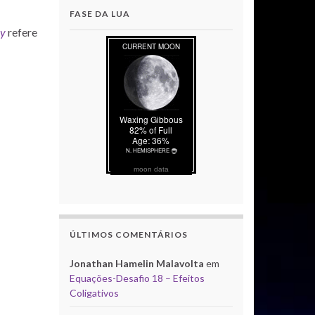
FASE DA LUA
ry
refere
moon data
ÚLTIMOS COMENTÁRIOS
Jonathan Hamelin Malavolta
em
Equações-Desafio 18 – Efeitos
Coligativos