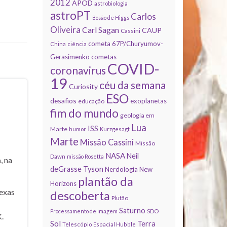
2012
APOD
astrobiologia
astroPT
Carlos
Bosão de Higgs
Oliveira
Carl Sagan
CAUP
Cassini
cometa 67P/Churyumov-
China
ciência
Gerasimenko
cometas
COVID-
coronavirus
19
céu da semana
Curiosity
ESO
desafios
exoplanetas
educação
fim do mundo
geologia em
Lua
ISS
Marte
humor
Kurzgesagt
Marte
Missão Cassini
Missão
NASA
Neil
Dawn
missão Rosetta
a
, na
deGrasse Tyson
Nerdologia
New
plantão da
Horizons
exas
descoberta
Plutão
Saturno
Processamento de imagem
SDO
.
Sol
Terra
Telescópio Espacial Hubble