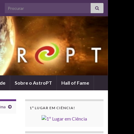
Search for:
ade
Sobre o AstroPT
Hall of Fame
ima
1º LUGAR EM CIÊNCIA!