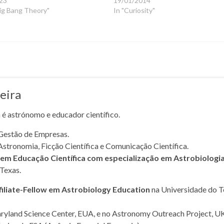
23
19/01/2014
ig Bang Theory"
In "Curiosity"
eira
a é astrónomo e educador científico.
Gestão de Empresas.
Astronomia, Ficção Científica e Comunicação Científica.
m Educação Científica com especialização em Astrobiologi
Texas.
filiate-Fellow em Astrobiology Education
na Universidade do T
yland Science Center, EUA, e no Astronomy Outreach Project, UK