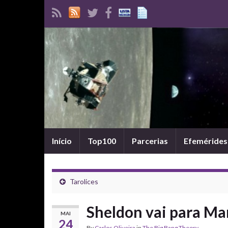
Início
Top100
Parcerias
Efemérides
Tarolices
Sheldon vai para Ma
MAI
24
By
Carlos Oliveira
in
The Big Bang Theory