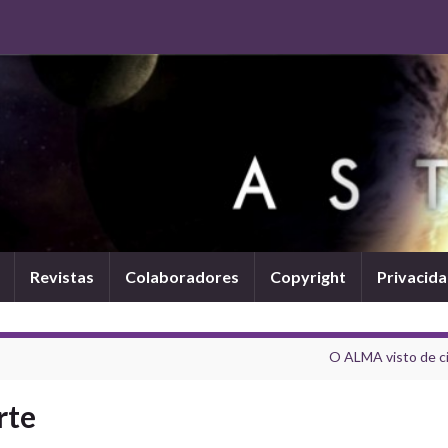
Revistas
Colaboradores
Copyright
Privacid
O ALMA visto de c
rte