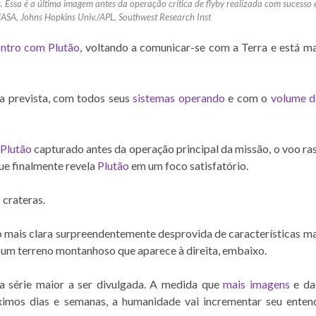
 Essa é a última imagem antes da operação crítica de flyby realizada com sucesso
NASA, Johns Hopkins Univ./APL, Southwest Research Inst
ontro com Plutão
, voltando a comunicar-se com a Terra e está 
a prevista, com todos seus
sistemas operando
e com o
volume d
Plutão
capturado antes da operação principal da missão, o voo ra
ue finalmente revela
Plutão
em um foco satisfatório.
 crateras.
o mais clara surpreendentemente desprovida de características m
m terreno montanhoso que aparece à direita, embaixo.
a série maior a ser divulgada. A medida que
mais imagens
e da
óximos dias e semanas, a humanidade vai incrementar seu ente