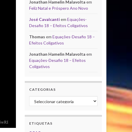
Jonathan Hamelin Malavolta
em
Feliz Natal e Próspero Ano Novo
José Cavalcanti
em
Equações-
Desafio 18 – Efeitos Coligativos
Thomas
em
Equações-Desafio 18 –
Efeitos Coligativos
Jonathan Hamelin Malavolta
em
Equações-Desafio 18 – Efeitos
Coligativos
CATEGORIAS
Categorias
ETIQUETAS