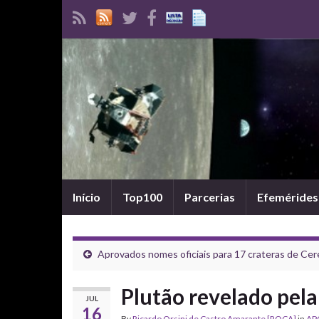
Início
Top100
Parcerias
Efemérides
Aprovados nomes oficiais para 17 crateras de Cer
Plutão revelado pel
JUL
16
By
Ricardo Orsini de Castro Amarante [ROCA]
in
AP