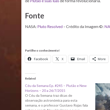
de
Plutão e suas luas
de forma revolucionária.
Fonte
NASA:
Pluto Resolved
– Crédito da Imagem ©:
NA
Partilhe o conhecimento!
Facebook
X
Email
More
Related
Céu da Semana Ep. #245 – Plutão e New
Horizons – 20 a 26/7/2015
O Céu da Semana traz dicas de
observação astronómica para esta
semana, e o professor Gustavo Rojas fala