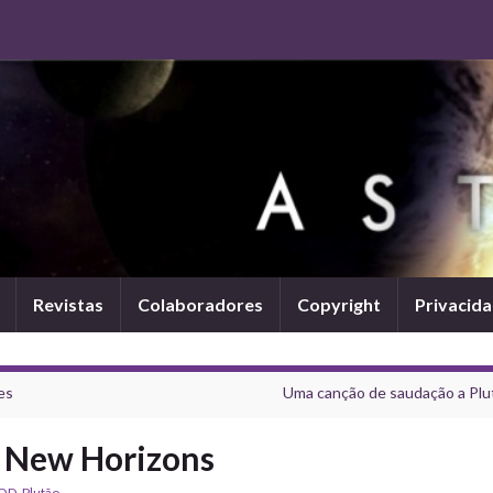
Revistas
Colaboradores
Copyright
Privacid
es
Uma canção de saudação a Plu
a New Horizons
OD
,
Plutão