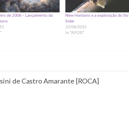
eiro de 2006 – Lançamento da
New Horizons e a exploração do Si
zons
Solar
15
22/06/2015
"
In "APOD"
sini de Castro Amarante [ROCA]