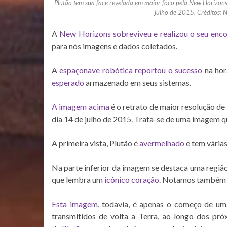
Plutão tem sua face revelada em maior foco pela New Horizons.
julho de 2015. Créditos: 
A
New Horizons
sobreviveu e realizou o seu enc
para nós imagens e dados coletados.
A
espaçonave robótica reportou o sucesso
na hor
esperado
armazenado em seus sistemas.
A imagem acima
é o retrato de maior resolução de
dia 14 de julho de 2015. Trata-se de uma imagem q
A primeira vista, Plutão é
avermelhado
e tem várias
Na parte inferior da imagem se destaca uma regiã
que lembra um
icônico coração
. Notamos também u
Esta imagem
, todavia, é apenas o começo de um
transmitidos de volta a Terra, ao longo dos pr