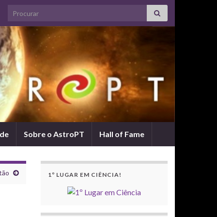
Search for:
ade
Sobre o AstroPT
Hall of Fame
tão
1º LUGAR EM CIÊNCIA!