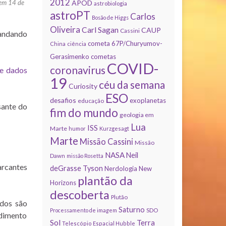
2012
 em 14 de
APOD
astrobiologia
astroPT
Carlos
Bosão de Higgs
Oliveira
Carl Sagan
CAUP
Cassini
mandando
cometa 67P/Churyumov-
China
ciência
Gerasimenko
cometas
COVID-
coronavirus
e dados
19
céu da semana
Curiosity
ESO
desafios
exoplanetas
educação
sante do
fim do mundo
geologia em
Lua
ISS
Marte
humor
Kurzgesagt
Marte
Missão Cassini
Missão
NASA
Neil
Dawn
missão Rosetta
arcantes
deGrasse Tyson
Nerdologia
New
plantão da
Horizons
descoberta
Plutão
dos são
Saturno
Processamento de imagem
SDO
ndimento
Sol
Terra
Telescópio Espacial Hubble