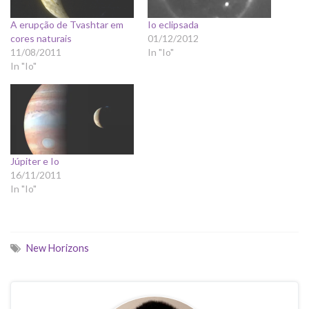
A erupção de Tvashtar em
Io eclipsada
cores naturais
01/12/2012
11/08/2011
In "Io"
In "Io"
Júpiter e Io
16/11/2011
In "Io"
New Horizons