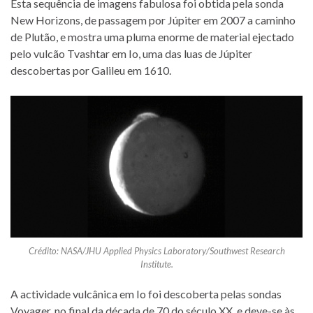
Esta sequência de imagens fabulosa foi obtida pela sonda
New Horizons, de passagem por Júpiter em 2007 a caminho
de Plutão, e mostra uma pluma enorme de material ejectado
pelo vulcão Tvashtar em Io, uma das luas de Júpiter
descobertas por Galileu em 1610.
Crédito: NASA/JHU Applied Physics Laboratory/Southwest Research
Institute.
A actividade vulcânica em Io foi descoberta pelas sondas
Voyager, no final da década de 70 do século XX, e deve-se às