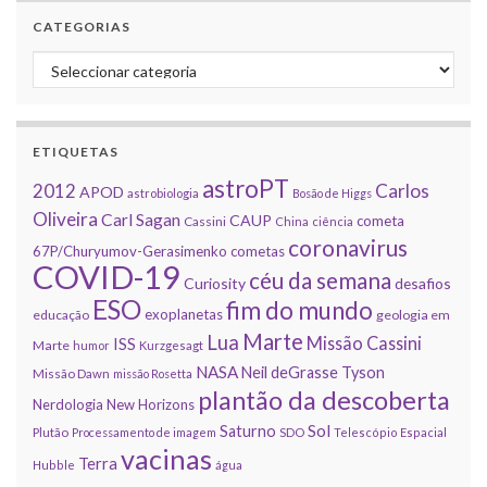
CATEGORIAS
Categorias
ETIQUETAS
astroPT
2012
Carlos
APOD
astrobiologia
Bosão de Higgs
Oliveira
Carl Sagan
CAUP
cometa
Cassini
China
ciência
coronavirus
67P/Churyumov-Gerasimenko
cometas
COVID-19
céu da semana
Curiosity
desafios
ESO
fim do mundo
exoplanetas
educação
geologia em
Marte
Lua
Missão Cassini
ISS
Marte
humor
Kurzgesagt
NASA
Neil deGrasse Tyson
Missão Dawn
missão Rosetta
plantão da descoberta
Nerdologia
New Horizons
Sol
Saturno
Plutão
Processamento de imagem
SDO
Telescópio Espacial
vacinas
Terra
Hubble
água