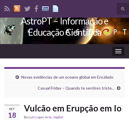
Tog
sear
AstroPT – Informação e
Search for:
for
Educação Científica
Togg
navig
Novas evidências de um oceano global em Encélado
Casual Friday – Quando te sentires triste…
Vulcão em Erupção em Io
SET
18
By
Luís Lopes
in
Io
,
Júpiter