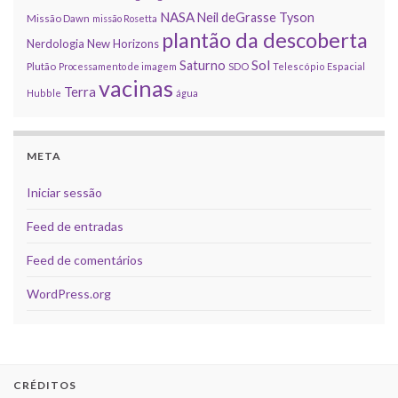
NASA
Neil deGrasse Tyson
Missão Dawn
missão Rosetta
plantão da descoberta
Nerdologia
New Horizons
Sol
Saturno
Plutão
Processamento de imagem
SDO
Telescópio Espacial
vacinas
Terra
Hubble
água
META
Iniciar sessão
Feed de entradas
Feed de comentários
WordPress.org
CRÉDITOS