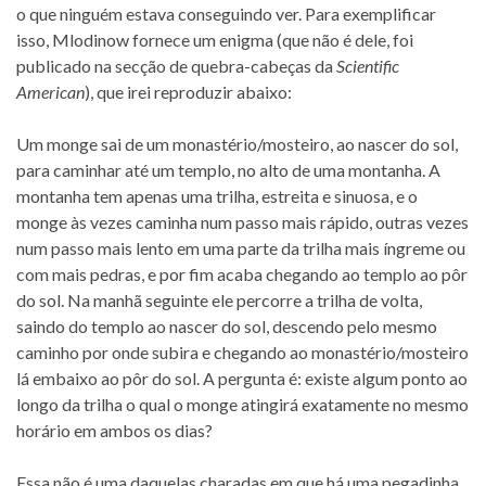
o que ninguém estava conseguindo ver. Para exemplificar
isso, Mlodinow fornece um enigma (que não é dele, foi
publicado na secção de quebra-cabeças da
Scientific
American
), que irei reproduzir abaixo:
Um monge sai de um monastério/mosteiro, ao nascer do sol,
para caminhar até um templo, no alto de uma montanha. A
montanha tem apenas uma trilha, estreita e sinuosa, e o
monge às vezes caminha num passo mais rápido, outras vezes
num passo mais lento em uma parte da trilha mais íngreme ou
com mais pedras, e por fim acaba chegando ao templo ao pôr
do sol. Na manhã seguinte ele percorre a trilha de volta,
saindo do templo ao nascer do sol, descendo pelo mesmo
caminho por onde subira e chegando ao monastério/mosteiro
lá embaixo ao pôr do sol. A pergunta é: existe algum ponto ao
longo da trilha o qual o monge atingirá exatamente no mesmo
horário em ambos os dias?
Essa não é uma daquelas charadas em que há uma pegadinha,