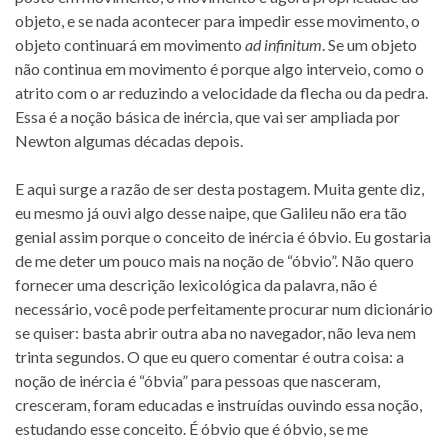
objeto, e se nada acontecer para impedir esse movimento, o
objeto continuará em movimento
ad infinitum
. Se um objeto
não continua em movimento é porque algo interveio, como o
atrito com o ar reduzindo a velocidade da flecha ou da pedra.
Essa é a noção básica de inércia, que vai ser ampliada por
Newton algumas décadas depois.
E aqui surge a razão de ser desta postagem. Muita gente diz,
eu mesmo já ouvi algo desse naipe, que Galileu não era tão
genial assim porque o conceito de inércia é óbvio. Eu gostaria
de me deter um pouco mais na noção de “óbvio”. Não quero
fornecer uma descrição lexicológica da palavra, não é
necessário, você pode perfeitamente procurar num dicionário
se quiser: basta abrir outra aba no navegador, não leva nem
trinta segundos. O que eu quero comentar é outra coisa: a
noção de inércia é “óbvia” para pessoas que nasceram,
cresceram, foram educadas e instruídas ouvindo essa noção,
estudando esse conceito. É óbvio que é óbvio, se me