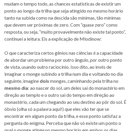
mudam o tempo todo, as chances estatísticas de existir um
ponto ao longo da trilha que seja atingido no mesmo horário
tanto na subida como na descida são mínimas, tão mínimas
que devem ser próximas de zero. Com “quase zero” como
resposta, ou seja, “muito provavelmente não existe tal ponto”,
continuei a leitura. Eis a explicação de Mlodinow:
O que caracteriza certos gênios nas ciências é a capacidade
de abordar um problema por outro ângulo, por outro ponto
de vista, usando outro raciocínio. Isso dito, ao invés de
imaginar o monge subindo a trilha num dia e voltando no dia
seguinte, imagine
dois
monges, caminhando pela trilha no
mesmo dia
: ao nascer do sol, um deles sai do monastério em
direção ao templo e o outro sai do tempo em direção ao
monastério, cada um chegando ao seu destino ao pôr do sol. É
óbvio (olha só a palavra aqui!) que eles vão ter que se
encontrar em algum ponto da trilha, e esse ponto satisfaz a
pergunta do enigma. Perceba que não só existe um ponto o
qual o monge atinge no mesmo horário em ambos os dias,