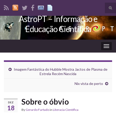
Tog
sear
AstroPT – Informação e
Search for:
for
Educação Científica
Togg
navig
Imagem Fantástica do Hubble Mostra Jactos de Plasma de
Estrela Recém Nascida
Nix vista de perto
Sobre o óbvio
DEZ
18
By
Gerardo Furtado
in
Literacia Científica