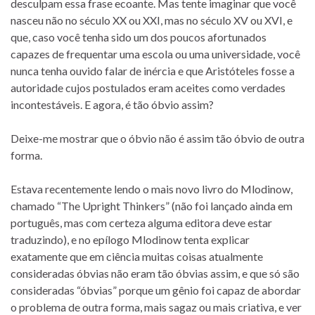
desculpam essa frase ecoante. Mas tente imaginar que você
nasceu não no século XX ou XXI, mas no século XV ou XVI, e
que, caso você tenha sido um dos poucos afortunados
capazes de frequentar uma escola ou uma universidade, você
nunca tenha ouvido falar de inércia e que Aristóteles fosse a
autoridade cujos postulados eram aceites como verdades
incontestáveis. E agora, é tão óbvio assim?
Deixe-me mostrar que o óbvio não é assim tão óbvio de outra
forma.
Estava recentemente lendo o mais novo livro do Mlodinow,
chamado “The Upright Thinkers” (não foi lançado ainda em
português, mas com certeza alguma editora deve estar
traduzindo), e no epílogo Mlodinow tenta explicar
exatamente que em ciência muitas coisas atualmente
consideradas óbvias não eram tão óbvias assim, e que só são
consideradas “óbvias” porque um gênio foi capaz de abordar
o problema de outra forma, mais sagaz ou mais criativa, e ver