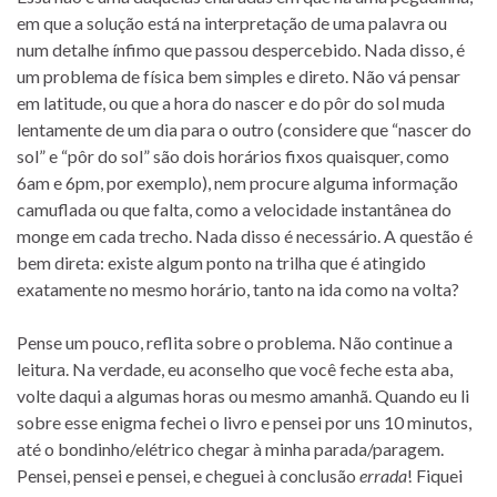
em que a solução está na interpretação de uma palavra ou
num detalhe ínfimo que passou despercebido. Nada disso, é
um problema de física bem simples e direto. Não vá pensar
em latitude, ou que a hora do nascer e do pôr do sol muda
lentamente de um dia para o outro (considere que “nascer do
sol” e “pôr do sol” são dois horários fixos quaisquer, como
6am e 6pm, por exemplo), nem procure alguma informação
camuflada ou que falta, como a velocidade instantânea do
monge em cada trecho. Nada disso é necessário. A questão é
bem direta: existe algum ponto na trilha que é atingido
exatamente no mesmo horário, tanto na ida como na volta?
Pense um pouco, reflita sobre o problema. Não continue a
leitura. Na verdade, eu aconselho que você feche esta aba,
volte daqui a algumas horas ou mesmo amanhã. Quando eu li
sobre esse enigma fechei o livro e pensei por uns 10 minutos,
até o bondinho/elétrico chegar à minha parada/paragem.
Pensei, pensei e pensei, e cheguei à conclusão
errada
! Fiquei