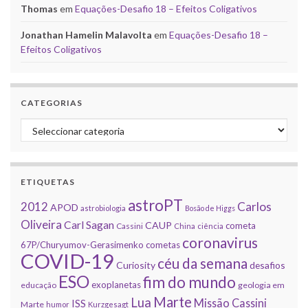
Thomas
em
Equações-Desafio 18 – Efeitos Coligativos
Jonathan Hamelin Malavolta
em
Equações-Desafio 18 –
Efeitos Coligativos
CATEGORIAS
Categorias
ETIQUETAS
astroPT
2012
Carlos
APOD
astrobiologia
Bosão de Higgs
Oliveira
Carl Sagan
CAUP
cometa
Cassini
China
ciência
coronavirus
67P/Churyumov-Gerasimenko
cometas
COVID-19
céu da semana
Curiosity
desafios
ESO
fim do mundo
exoplanetas
educação
geologia em
Marte
Lua
Missão Cassini
ISS
Marte
humor
Kurzgesagt