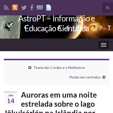
Tog
sear
AstroPT – Informação e
Search for:
for
Educação Científica
Togg
navig
Teoria das Cordas e o Multiverso
Plutão em contraluz
Auroras em uma noite
JAN
14
estrelada sobre o lago
Jökulsárlón na Islândia por