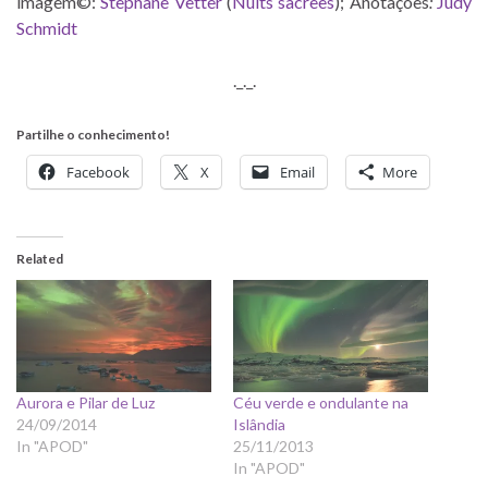
imagem©:
Stephane Vetter
(
Nuits sacrees
); Anotações
:
Judy
Schmidt
._._.
Partilhe o conhecimento!
Facebook
X
Email
More
Related
Aurora e Pilar de Luz
Céu verde e ondulante na
24/09/2014
Islândia
In "APOD"
25/11/2013
In "APOD"