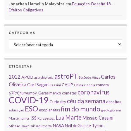
Jonathan Hamelin Malavolta
em
Equações-Desafio 18 –
Efeitos Coligativos
CATEGORIAS
Categorias
ETIQUETAS
astroPT
2012
Carlos
APOD
astrobiologia
Bosão de Higgs
Oliveira
Carl Sagan
CAUP
cometa
Cassini
China
ciência
coronavirus
67P/Churyumov-Gerasimenko
cometas
COVID-19
céu da semana
Curiosity
desafios
ESO
fim do mundo
exoplanetas
educação
geologia em
Marte
Lua
Missão Cassini
ISS
Marte
humor
Kurzgesagt
NASA
Neil deGrasse Tyson
Missão Dawn
missão Rosetta