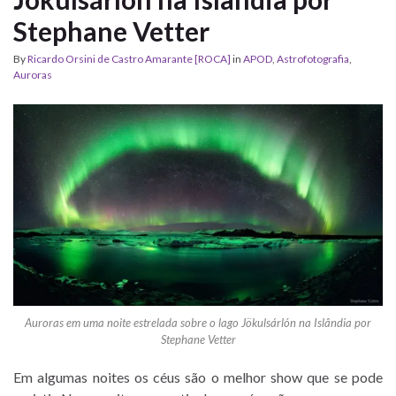
Stephane Vetter
By
Ricardo Orsini de Castro Amarante [ROCA]
in
APOD
,
Astrofotografia
,
Auroras
Auroras em uma noite estrelada sobre o lago Jökulsárlón na Islândia por
Stephane Vetter
Em algumas noites os céus são o melhor show que se pode