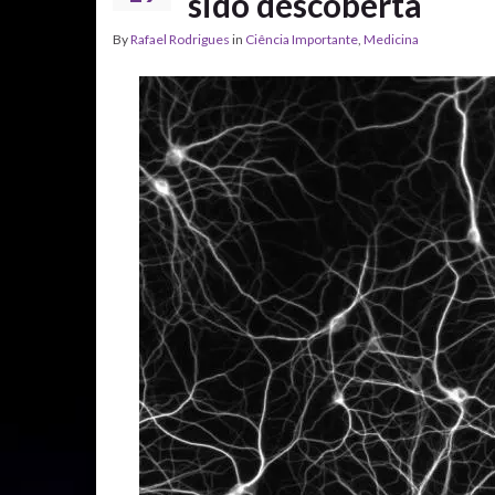
sido descoberta
By
Rafael Rodrigues
in
Ciência Importante
,
Medicina