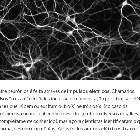
re neurônios é feita através de
impulsos elétricos
. Chamados
ulsos “cruzam” neurônios (no caso de comunicação por sinapses elét
ores
que inibem ou excitam outro(s) neurônios(s) (no caso da
o é extensamente conhecido e descrito (embora diversos detalhes
a completamente conhecido), mas agora cientistas identificaram o 
formações entre neurônios: Através de
campos elétricos fracos
.