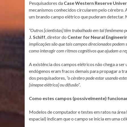
Pesquisadores da
Case Western Reserve Univer
mecanismos conhecidos circularem pelo cérebro. A 
um brando campo elétrico que puderam detectar. M
“Outros [cientistas] têm trabalhado em tal fenômeno 
J. Schiff
, diretor do
Center for Neural Engineeri
implicações são que tais campos direcionados podem s
como interagir com ritmos cognitivos que ajudam a re
A existência dos campos elétricos não chega a ser
endógenos eram fracos demais para propagar a tr
dos pesquisadores,
“o cérebro pode estar usando es
[sinapse elétrica] ou difusão”
.
Como estes campos (possivelmente) funcion
Modelos de computador e testes em ratos na área 
espacial) indicam que o campo se inicia em uma célu