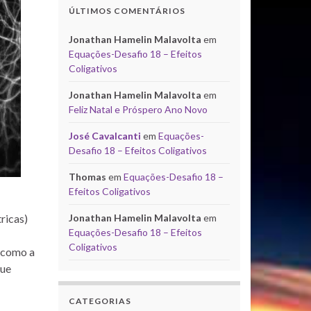
ÚLTIMOS COMENTÁRIOS
Jonathan Hamelin Malavolta
em
Equações-Desafio 18 – Efeitos
Coligativos
Jonathan Hamelin Malavolta
em
Feliz Natal e Próspero Ano Novo
José Cavalcanti
em
Equações-
Desafio 18 – Efeitos Coligativos
Thomas
em
Equações-Desafio 18 –
Efeitos Coligativos
ricas)
Jonathan Hamelin Malavolta
em
Equações-Desafio 18 – Efeitos
Coligativos
, como a
que
CATEGORIAS