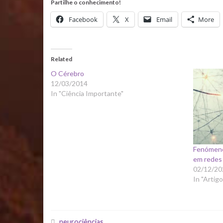
Partilhe o conhecimento!
Facebook
X
Email
More
Related
O Cérebro
12/03/2014
In "Ciência Importante"
Fenómenos
em redes
02/12/20
In "Artigo
neurociências