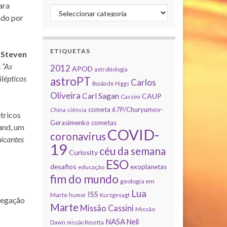
ara
Categorias
ndo por
ETIQUETAS
e
Steven
.
“As
2012
APOD
astrobiologia
lépticos
astroPT
Carlos
Bosão de Higgs
Oliveira
Carl Sagan
CAUP
Cassini
cometa 67P/Churyumov-
China
ciência
tricos
Gerasimenko
cometas
and, um
COVID-
coronavirus
nicantes
19
céu da semana
Curiosity
ESO
desafios
exoplanetas
educação
fim do mundo
geologia em
Lua
ISS
Marte
humor
Kurzgesagt
vegação
Marte
Missão Cassini
Missão
NASA
Neil
Dawn
missão Rosetta