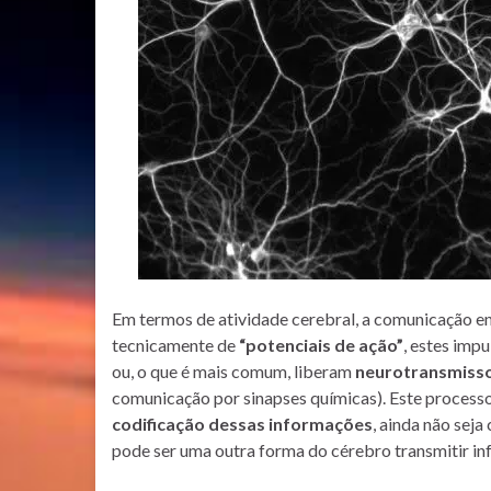
Em termos de atividade cerebral, a comunicação ent
tecnicamente de
“potenciais de ação”
, estes imp
ou, o que é mais comum, liberam
neurotransmiss
comunicação por sinapses químicas). Este process
codificação dessas informações
, ainda não sej
pode ser uma outra forma do cérebro transmitir in