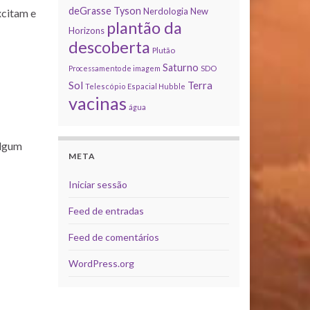
deGrasse Tyson
Nerdologia
New
xcitam e
plantão da
Horizons
descoberta
Plutão
Saturno
Processamento de imagem
SDO
Sol
Terra
Telescópio Espacial Hubble
vacinas
água
algum
META
Iniciar sessão
Feed de entradas
Feed de comentários
WordPress.org