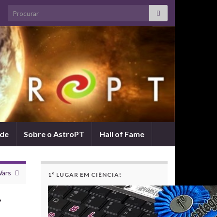
Search for:
ade
Sobre o AstroPT
Hall of Fame
Wars
1º LUGAR EM CIÊNCIA!
r