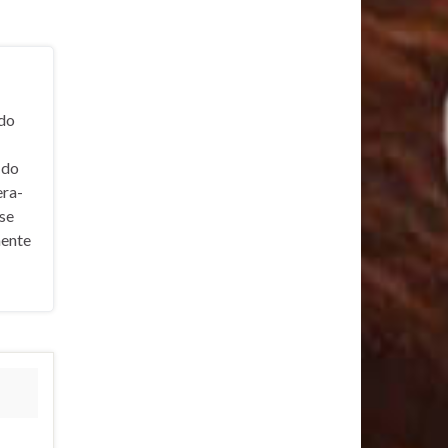
ado
 do
era-
 se
mente