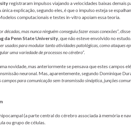
sity
registraram impulsos viajando a velocidades baixas demais p
única explicação, segundo eles, é que o impulso esteja se espalha
odelos computacionais e testes in-vitro apoiam essa teoria.
por décadas, mas nunca ninguém conseguiu fazer essas conexões”
, diss
ng da Penn State University
, que não esteve envolvido no estudo
er usados para modular tanto atividades patológicas, como ataques epi
gular uma variedade de processos no cérebro”
.
 uma novidade, mas anteriormente se pensava que estes campos elé
ansmissão neuronal. Mas, aparentemente, segundo Dominique Dur
tes campos para comunicação sem transmissão sináptica, junções comu
am
hipocampal (a parte central do cérebro associada à memória e na
la ou grupo de células.