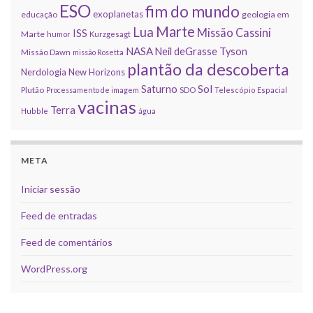
ESO
fim do mundo
exoplanetas
educação
geologia em
Marte
Lua
Missão Cassini
ISS
Marte
humor
Kurzgesagt
NASA
Neil deGrasse Tyson
Missão Dawn
missão Rosetta
plantão da descoberta
Nerdologia
New Horizons
Sol
Saturno
Plutão
Processamento de imagem
SDO
Telescópio Espacial
vacinas
Terra
Hubble
água
META
Iniciar sessão
Feed de entradas
Feed de comentários
WordPress.org