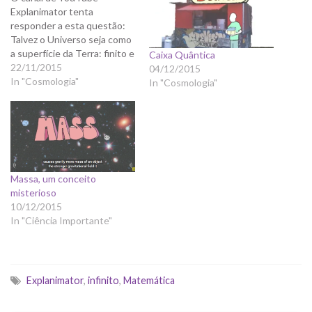
Explanimator tenta
responder a esta questão:
Talvez o Universo seja como
a superfície da Terra: finito e
Caixa Quântica
ilimitado. Curioso que a
22/11/2015
04/12/2015
partir daí usaram a
In "Cosmologia"
In "Cosmologia"
matemática para explicar o
Hotel de Hilbert. No final,
falam sobre o Tamanho do
Universo.
Massa, um conceito
misterioso
10/12/2015
In "Ciência Importante"
Explanimator
,
infinito
,
Matemática