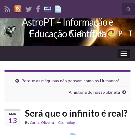
Tog
sear
AstroPT – Informação e
Search for:
for
Educação Científica
Togg
navig
Porque as máquinas não pensam como os Humanos?
A história do nosso planeta
Será que o infinito é real?
MAR
13
By
Carlos Oliveira
in
Cosmologia