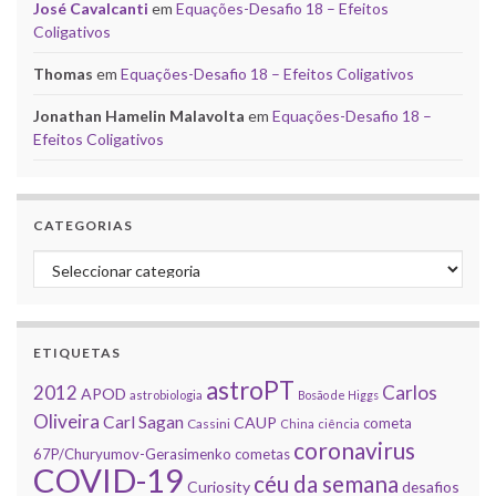
José Cavalcanti
em
Equações-Desafio 18 – Efeitos
Coligativos
Thomas
em
Equações-Desafio 18 – Efeitos Coligativos
Jonathan Hamelin Malavolta
em
Equações-Desafio 18 –
Efeitos Coligativos
CATEGORIAS
Categorias
ETIQUETAS
astroPT
2012
Carlos
APOD
astrobiologia
Bosão de Higgs
Oliveira
Carl Sagan
CAUP
cometa
Cassini
China
ciência
coronavirus
67P/Churyumov-Gerasimenko
cometas
COVID-19
céu da semana
Curiosity
desafios