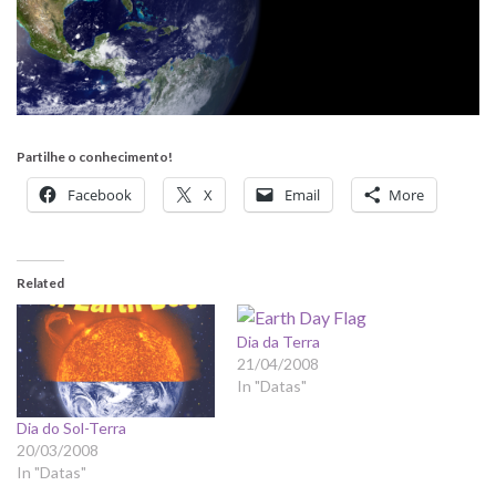
Partilhe o conhecimento!
Facebook
X
Email
More
Related
Dia da Terra
21/04/2008
In "Datas"
Dia do Sol-Terra
20/03/2008
In "Datas"