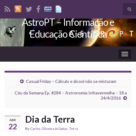
Tog
sear
AstroPT – Informação e
Search for:
for
Educação Científica
Togg
navig
Casual Friday – Cálculo e álcool não se misturam
Céu da Semana Ep. #284 – Astronomia Infravermelha – 18 a
24/4/2016
Dia da Terra
ABR
22
By
Carlos Oliveira
in
Datas
,
Terra