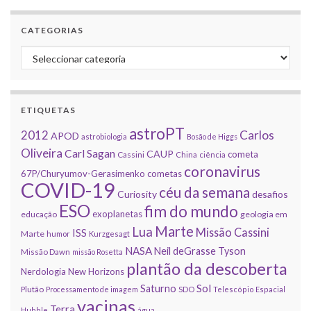
CATEGORIAS
Categorias
ETIQUETAS
astroPT
2012
Carlos
APOD
astrobiologia
Bosão de Higgs
Oliveira
Carl Sagan
CAUP
cometa
Cassini
China
ciência
coronavirus
67P/Churyumov-Gerasimenko
cometas
COVID-19
céu da semana
Curiosity
desafios
ESO
fim do mundo
exoplanetas
educação
geologia em
Marte
Lua
Missão Cassini
ISS
Marte
humor
Kurzgesagt
NASA
Neil deGrasse Tyson
Missão Dawn
missão Rosetta
plantão da descoberta
Nerdologia
New Horizons
Sol
Saturno
Plutão
Processamento de imagem
SDO
Telescópio Espacial
vacinas
Terra
Hubble
água