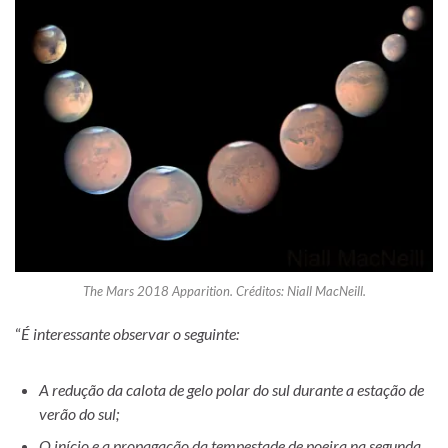
The Mars 2018 Apparition. Créditos: Niall MacNeill.
“
É interessante observar o seguinte:
A redução da calota de gelo polar do sul durante a estação de
verão do sul;
O início e a propagação da tempestade de poeira na segunda