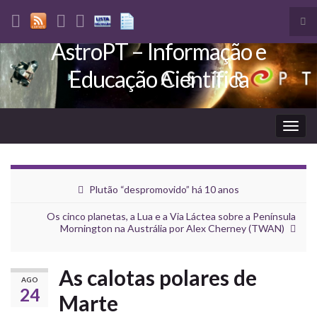
Tog
sea
AstroPT – Informação e
Search for:
for
Educação Científica
Togg
navig
Plutão “despromovido” há 10 anos
Os cinco planetas, a Lua e a Via Láctea sobre a Península
Mornington na Austrália por Alex Cherney (TWAN)
As calotas polares de
AGO
24
Marte