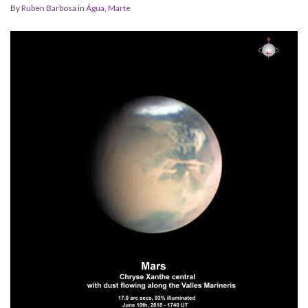
By
Ruben Barbosa
in
Água
,
Marte