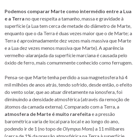
Podemos comparar Marte como intermédio entre a Lua
e a Terra
no que respeita a tamanho, massa e gravidade à
superfície (a Lua tem cerca de metade do diâmetro de Marte,
enquanto que o da Terra é duas vezes maior que o de Marte; a
Terra é aproximadamente dez vezes mais massiva que Marte
e a Lua dez vezes menos massiva que Marte). A aparência
vermelho-alaranjada da superfície marciana é causada pelo
óxido de ferro, mais comummente conhecido como ferrugem.
Pensa-se que Marte tenha perdido a sua magnetosfera há 4
mil milhões de anos atrás, tendo sofrido, desde então, o efeito
do vento solar, que ao atuar diretamente na ionosfera, foi
diminuindo a densidade atmosférica (através da remoção de
átomos da camada externa). Comparado com a Terra, a
atmosfera de Marte é muito rarefeita
e a pressão
barométrica varia de local para local e ao longo do ano,
podendo ir de 1 (no topo de
Olympus Mons
) a 11 milibares
(cerca de 1% da pressão atmosférica na Terra à superfície