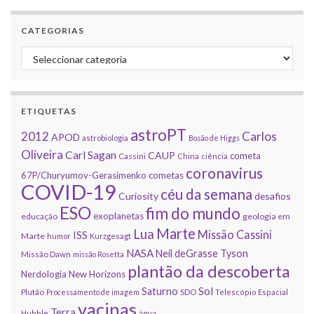
CATEGORIAS
Categorias
ETIQUETAS
astroPT
2012
Carlos
APOD
astrobiologia
Bosão de Higgs
Oliveira
Carl Sagan
CAUP
cometa
Cassini
China
ciência
coronavirus
67P/Churyumov-Gerasimenko
cometas
COVID-19
céu da semana
Curiosity
desafios
ESO
fim do mundo
exoplanetas
educação
geologia em
Marte
Lua
Missão Cassini
ISS
Marte
humor
Kurzgesagt
NASA
Neil deGrasse Tyson
Missão Dawn
missão Rosetta
plantão da descoberta
Nerdologia
New Horizons
Sol
Saturno
Plutão
Processamento de imagem
SDO
Telescópio Espacial
vacinas
Terra
Hubble
água