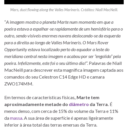
Mars, dust flowing along the Valles Marineris. Créditos: Niall MacNeill.
“
A imagem mostra o planeta Marte num momento em que a
poeira estava a espalhar-se rapidamente de um hemisfério para o
outro, sendo visíveis enormes nuvens deslocando-se da esquerda
para a direita ao longo de Valles Marineris. O Mars Rover
Opportunity estava localizado perto do equador a leste do
meridiano central nesta imagem e acabou por ser “engolido” pela
poeira. Infelizmente, este foi o seu último dia!
“. Palavras de Niall
MacNeill para descrever esta magnifica imagem captada aos
comandos do seu Celestron C14 Edge HD e camara
ZWO174MM.
Em termos de características físicas
, Marte tem
aproximadamente metade do
diâmetro
da Terra.
É
menos denso, com cerca de 15% do volume da Terra e 11%
da
massa
. A sua área de superfície é apenas ligeiramente
inferior à área total das terras emersas da Terra.