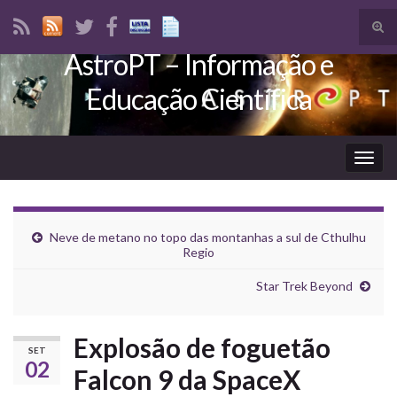
Tog
sear
AstroPT – Informação e
Search for:
for
Educação Científica
Togg
navig
Neve de metano no topo das montanhas a sul de Cthulhu
Regio
Star Trek Beyond
Explosão de foguetão
SET
02
Falcon 9 da SpaceX