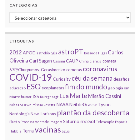
CATEGORIAS
Categorias
ETIQUETAS
astroPT
2012
Carlos
APOD
astrobiologia
Bosão de Higgs
Oliveira
Carl Sagan
CAUP
cometa
Cassini
China
ciência
coronavirus
67P/Churyumov-Gerasimenko
cometas
COVID-19
céu da semana
Curiosity
desafios
ESO
fim do mundo
exoplanetas
educação
geologia em
Marte
Lua
Missão Cassini
ISS
Marte
humor
Kurzgesagt
NASA
Neil deGrasse Tyson
Missão Dawn
missão Rosetta
plantão da descoberta
Nerdologia
New Horizons
Sol
Saturno
Plutão
Processamento de imagem
SDO
Telescópio Espacial
vacinas
Terra
Hubble
água