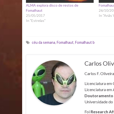
ALMA explora disco de restos de
Fomalhaut
Fomalhaut
26/10/20
25/05/2017
In "Anãs 
In "Estrelas"
céu da semana
,
Fomalhaut
,
Fomalhaut b
Carlos Oliv
Carlos F. Oliveir
Licenciatura em 
Licenciatura em 
Doutoramento e
Universidade do 
Foi
Research Af