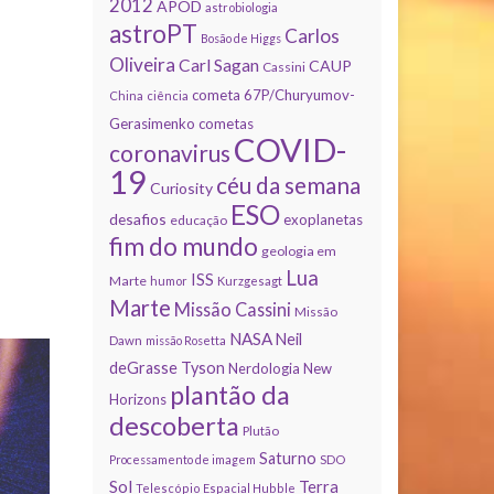
2012
APOD
astrobiologia
astroPT
Carlos
Bosão de Higgs
Oliveira
Carl Sagan
CAUP
Cassini
cometa 67P/Churyumov-
China
ciência
Gerasimenko
cometas
COVID-
coronavirus
19
céu da semana
Curiosity
ESO
desafios
exoplanetas
educação
fim do mundo
geologia em
Lua
ISS
Marte
humor
Kurzgesagt
Marte
Missão Cassini
Missão
NASA
Neil
Dawn
missão Rosetta
deGrasse Tyson
Nerdologia
New
plantão da
Horizons
descoberta
Plutão
Saturno
Processamento de imagem
SDO
Sol
Terra
Telescópio Espacial Hubble