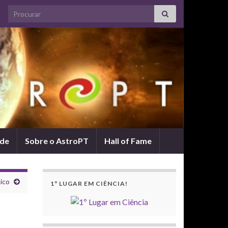
Search for:
ade
Sobre o AstroPT
Hall of Fame
ico
1º LUGAR EM CIÊNCIA!