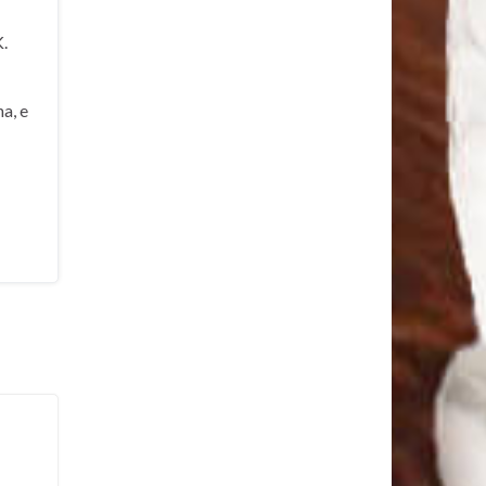
.
a, e