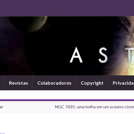
Revistas
Colaboradores
Copyright
Privacid
ar
NGC 7635: uma bolha em um oceano cósm
ica