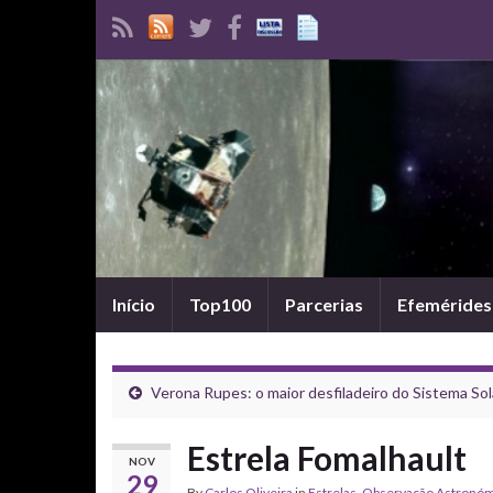
Início
Top100
Parcerias
Efemérides
Verona Rupes: o maior desfiladeiro do Sistema Sol
Estrela Fomalhault
NOV
29
By
Carlos Oliveira
in
Estrelas
,
Observação Astronóm