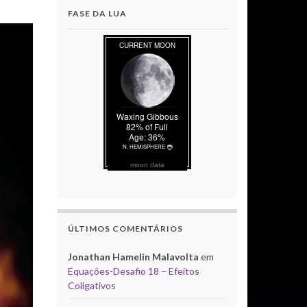
FASE DA LUA
moon data
ÚLTIMOS COMENTÁRIOS
Jonathan Hamelin Malavolta
em
Equações-Desafio 18 – Efeitos
Coligativos