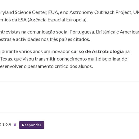
yland Science Center, EUA, e no Astronomy Outreach Project, UK
mios da ESA (Agência Espacial Europeia).
entrevistas na comunicação social Portuguesa, Britânica e American
stras e actividades nos três países citados.
u durante vários anos um inovador
curso de Astrobiologia
na
Texas, que visou transmitir conhecimento multidisciplinar de
desenvolver o pensamento crítico dos alunos.
 11:28
#
Responder