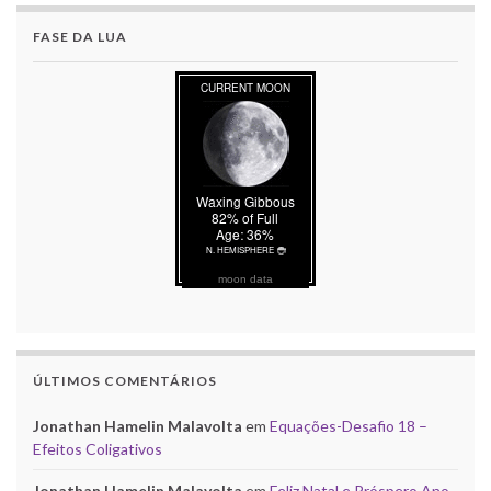
FASE DA LUA
moon data
ÚLTIMOS COMENTÁRIOS
Jonathan Hamelin Malavolta
em
Equações-Desafio 18 –
Efeitos Coligativos
Jonathan Hamelin Malavolta
em
Feliz Natal e Próspero Ano