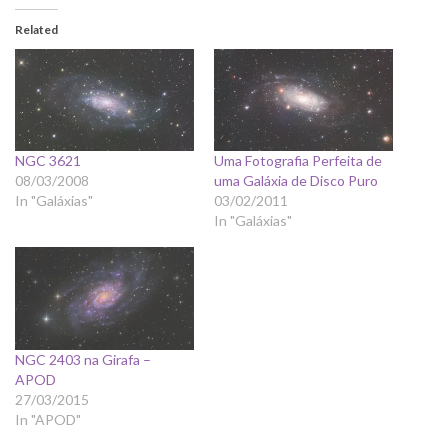
Related
NGC 3621
Uma Fotografia Perfeita de
08/03/2008
uma Galáxia de Disco Puro
In "Galáxias"
03/02/2011
In "Galáxias"
NGC 2403 na Girafa –
APOD
27/03/2015
In "APOD"