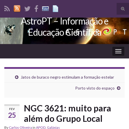
Tog
sear
AstroPT – Informação e
Search for:
for
Educação Científica
Togg
navig
Jatos de buraco negro estimulam a formação estelar
Porto visto do espaço
NGC 3621: muito para
FEV
25
além do Grupo Local
By
Carlos Oliveira
in
APOD
,
Galáxias