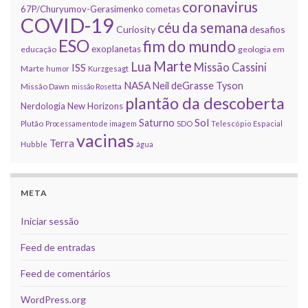
coronavirus
67P/Churyumov-Gerasimenko
cometas
COVID-19
céu da semana
Curiosity
desafios
ESO
fim do mundo
exoplanetas
educação
geologia em
Marte
Lua
Missão Cassini
ISS
Marte
humor
Kurzgesagt
NASA
Neil deGrasse Tyson
Missão Dawn
missão Rosetta
plantão da descoberta
Nerdologia
New Horizons
Sol
Saturno
Plutão
Processamento de imagem
SDO
Telescópio Espacial
vacinas
Terra
Hubble
água
META
Iniciar sessão
Feed de entradas
Feed de comentários
WordPress.org