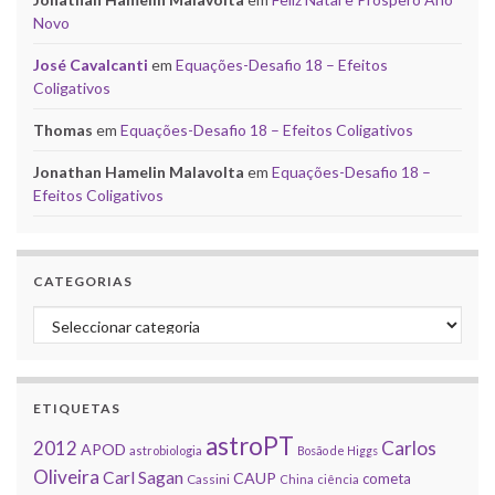
Novo
José Cavalcanti
em
Equações-Desafio 18 – Efeitos
Coligativos
Thomas
em
Equações-Desafio 18 – Efeitos Coligativos
Jonathan Hamelin Malavolta
em
Equações-Desafio 18 –
Efeitos Coligativos
CATEGORIAS
Categorias
ETIQUETAS
astroPT
2012
Carlos
APOD
astrobiologia
Bosão de Higgs
Oliveira
Carl Sagan
CAUP
cometa
Cassini
China
ciência