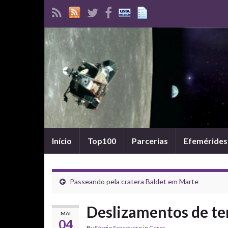
Início
Top100
Parcerias
Efemérides
Passeando pela cratera Baldet em Marte
Deslizamentos de te
MAI
04
By
Sérgio Sancevero
in
Ceres