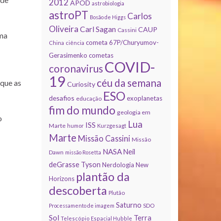
2012
APOD
astrobiologia
astroPT
Carlos
Bosão de Higgs
Oliveira
Carl Sagan
CAUP
Cassini
uma
cometa 67P/Churyumov-
China
ciência
Gerasimenko
cometas
COVID-
coronavirus
19
céu da semana
que as
Curiosity
ESO
desafios
exoplanetas
educação
fim do mundo
geologia em
o
Lua
ISS
Marte
humor
Kurzgesagt
Marte
Missão Cassini
Missão
NASA
Neil
Dawn
missão Rosetta
deGrasse Tyson
Nerdologia
New
plantão da
Horizons
descoberta
Plutão
Saturno
Processamento de imagem
SDO
Sol
Terra
Telescópio Espacial Hubble