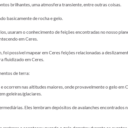
ontos brilhantes, uma atmosfera transiente, entre outras coisas.
do basicamente de rocha e gelo.
ios, usaram o conhecimento de feições encontradas no nosso plane
ontecendo em Ceres.
, foi possível mapear em Ceres feições relacionadas a deslizamen
era fluidizado em Ceres.
mentos de terra:
 e ocorrem nas altitudes maiores, onde provavelmente o gelo em 
em geleiras/glaciares.
ntermediárias. Eles lembram depósitos de avalanches encontrados n
es crateras e aconteceu quando o gelo derreteu durante os eventos