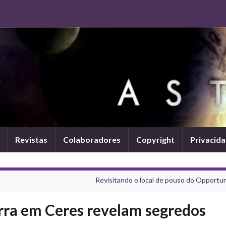
Revistas
Colaboradores
Copyright
Privacid
Revisitando o local de pouso do Opportun
rra em Ceres revelam segredos