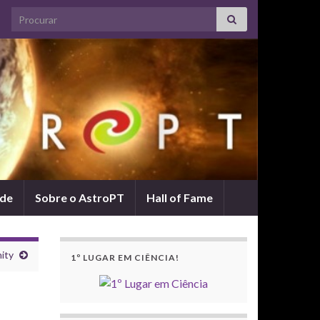
Search for:
ade
Sobre o AstroPT
Hall of Fame
ity
1º LUGAR EM CIÊNCIA!