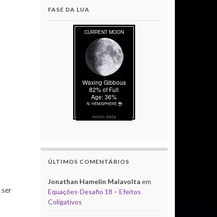
FASE DA LUA
moon data
ÚLTIMOS COMENTÁRIOS
Jonathan Hamelin Malavolta
em
 ser
Equações-Desafio 18 – Efeitos
Coligativos