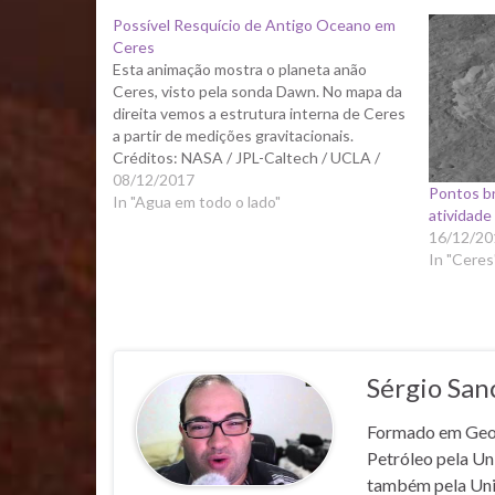
Possível Resquício de Antigo Oceano em
Ceres
Esta animação mostra o planeta anão
Ceres, visto pela sonda Dawn. No mapa da
direita vemos a estrutura interna de Ceres
a partir de medições gravitacionais.
Créditos: NASA / JPL-Caltech / UCLA /
MPS / DLR / IDA Ceres é o planeta anão
08/12/2017
Pontos b
mais próximo de nós, é o maior…
In "Agua em todo o lado"
atividade
16/12/20
In "Ceres
Sérgio San
Formado em Geofí
Petróleo pela U
também pela Un