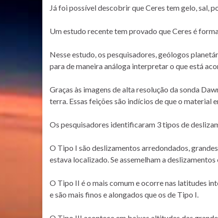
Já foi possível descobrir que Ceres tem gelo, sal, p
Um estudo recente tem provado que Ceres é forma
Nesse estudo, os pesquisadores, geólogos planetár
para de maneira análoga interpretar o que está ac
Graças às imagens de alta resolução da sonda Dawn
terra. Essas feições são indícios de que o material 
Os pesquisadores identificaram 3 tipos de desliza
O Tipo I são deslizamentos arredondados, grandes
estava localizado. Se assemelham a deslizamentos 
O Tipo II é o mais comum e ocorre nas latitudes i
e são mais finos e alongados que os de Tipo I.
O Tipo III acontece em baixas altitudes das grand