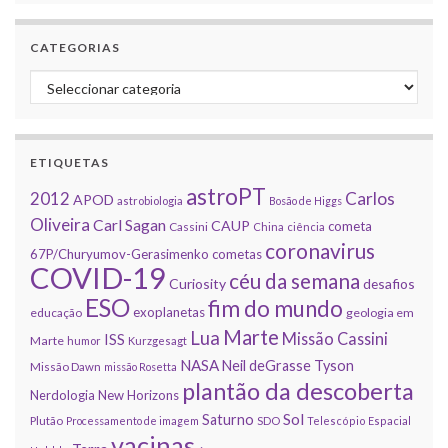
CATEGORIAS
Categorias
ETIQUETAS
astroPT
2012
Carlos
APOD
astrobiologia
Bosão de Higgs
Oliveira
Carl Sagan
CAUP
cometa
Cassini
China
ciência
coronavirus
67P/Churyumov-Gerasimenko
cometas
COVID-19
céu da semana
Curiosity
desafios
ESO
fim do mundo
exoplanetas
educação
geologia em
Marte
Lua
Missão Cassini
ISS
Marte
humor
Kurzgesagt
NASA
Neil deGrasse Tyson
Missão Dawn
missão Rosetta
plantão da descoberta
Nerdologia
New Horizons
Sol
Saturno
Plutão
Processamento de imagem
SDO
Telescópio Espacial
vacinas