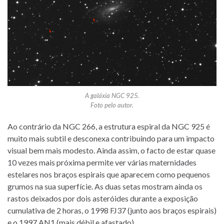
A galáxia NGC 925.
Foto pelo autor.
Ao contrário da NGC 266, a estrutura espiral da NGC 925 é
muito mais subtil e desconexa contribuindo para um impacto
visual bem mais modesto. Ainda assim, o facto de estar quase
10 vezes mais próxima permite ver várias maternidades
estelares nos braços espirais que aparecem como pequenos
grumos na sua superfície. As duas setas mostram ainda os
rastos deixados por dois asteróides durante a exposição
cumulativa de 2 horas, o 1998 FJ37 (junto aos braços espirais)
e o 1997 AN1 (mais débil e afastado).