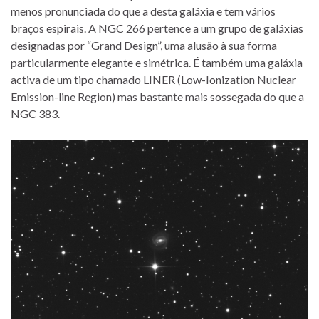
menos pronunciada do que a desta galáxia e tem vários
braços espirais. A NGC 266 pertence a um grupo de galáxias
designadas por “Grand Design”, uma alusão à sua forma
particularmente elegante e simétrica. É também uma galáxia
activa de um tipo chamado LINER (Low-Ionization Nuclear
Emission-line Region) mas bastante mais sossegada do que a
NGC 383.