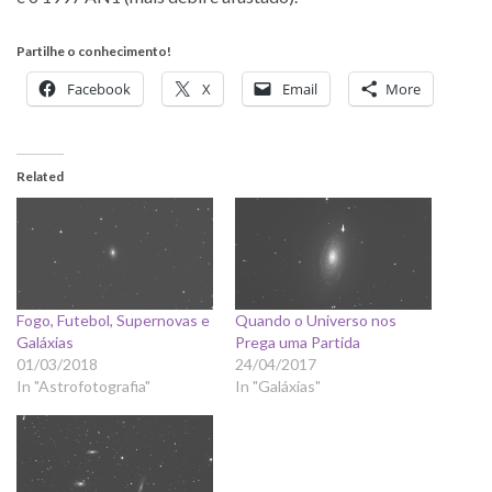
Partilhe o conhecimento!
Facebook
X
Email
More
Related
Fogo, Futebol, Supernovas e
Quando o Universo nos
Galáxias
Prega uma Partida
01/03/2018
24/04/2017
In "Astrofotografia"
In "Galáxias"