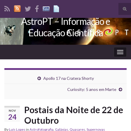
Tog
sear
AstroPT – Informação e
Search for:
for
Educação Científica
Togg
navig
Apollo 17 na Cratera Shorty
Curiosity: 5 anos em Marte
Postais da Noite de 22 de
NOV
24
Outubro
By
Luís Lopes
in
Astrofotografia
,
Galáxias
,
Quasares
,
Supernovas