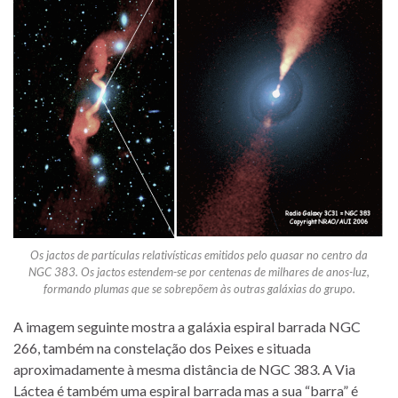
Os jactos de partículas relativísticas emitidos pelo quasar no centro da
NGC 383. Os jactos estendem-se por centenas de milhares de anos-luz,
formando plumas que se sobrepõem às outras galáxias do grupo.
A imagem seguinte mostra a galáxia espiral barrada NGC
266, também na constelação dos Peixes e situada
aproximadamente à mesma distância de NGC 383. A Via
Láctea é também uma espiral barrada mas a sua “barra” é