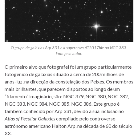
O grupo de galáxias Arp 331 e a supernova AT2017hle na NGC 383.
Foto pelo autor.
O primeiro alvo que fotografei foi um grupo particularmente
fotogénico de galáxias situado a cerca de 200 milhões de
anos-luz, na direcção da constelação dos Peixes. Os membros
mais brilhantes, que parecem dispostos ao longo de um
“filamento” imaginário, são: NGC 379, NGC 380, NGC 382,
NGC 383, NGC 384, NGC 385, NGC 386. Este grupo é
também conhecido por Arp 331, devido à sua inclusão no
Atlas of Peculiar Galaxies
compilado pelo controverso
astrónomo americano Halton Arp, na década de 60 do século
XX.