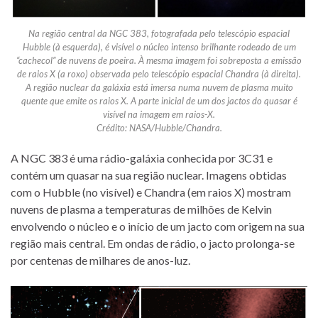
Na região central da NGC 383, fotografada pelo telescópio espacial
Hubble (à esquerda), é visível o núcleo intenso brilhante rodeado de um
“cachecol” de nuvens de poeira. À mesma imagem foi sobreposta a emissão
de raios X (a roxo) observada pelo telescópio espacial Chandra (à direita).
A região nuclear da galáxia está imersa numa nuvem de plasma muito
quente que emite os raios X. A parte inicial de um dos jactos do quasar é
visível na imagem em raios-X.
Crédito: NASA/Hubble/Chandra.
A NGC 383 é uma rádio-galáxia conhecida por 3C31 e
contém um quasar na sua região nuclear. Imagens obtidas
com o Hubble (no visível) e Chandra (em raios X) mostram
nuvens de plasma a temperaturas de milhões de Kelvin
envolvendo o núcleo e o início de um jacto com origem na sua
região mais central. Em ondas de rádio, o jacto prolonga-se
por centenas de milhares de anos-luz.