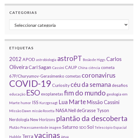
CATEGORIAS
Categorias
ETIQUETAS
astroPT
2012
Carlos
APOD
astrobiologia
Bosão de Higgs
Oliveira
Carl Sagan
CAUP
cometa
Cassini
China
ciência
coronavirus
67P/Churyumov-Gerasimenko
cometas
COVID-19
céu da semana
Curiosity
desafios
ESO
fim do mundo
exoplanetas
educação
geologia em
Marte
Lua
Missão Cassini
ISS
Marte
humor
Kurzgesagt
NASA
Neil deGrasse Tyson
Missão Dawn
missão Rosetta
plantão da descoberta
Nerdologia
New Horizons
Sol
Saturno
Plutão
Processamento de imagem
SDO
Telescópio Espacial
vacinas
Terra
Hubble
água