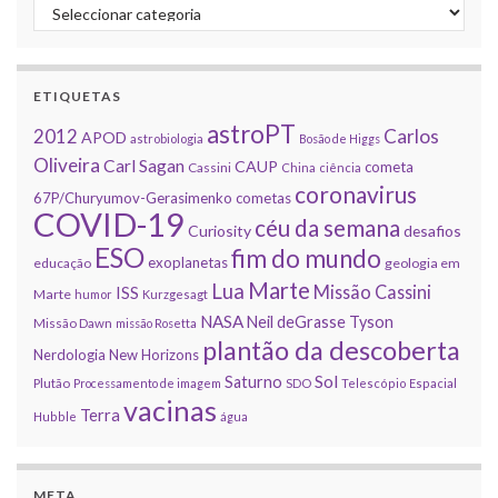
Categorias
ETIQUETAS
astroPT
2012
Carlos
APOD
astrobiologia
Bosão de Higgs
Oliveira
Carl Sagan
CAUP
cometa
Cassini
China
ciência
coronavirus
67P/Churyumov-Gerasimenko
cometas
COVID-19
céu da semana
Curiosity
desafios
ESO
fim do mundo
exoplanetas
educação
geologia em
Marte
Lua
Missão Cassini
ISS
Marte
humor
Kurzgesagt
NASA
Neil deGrasse Tyson
Missão Dawn
missão Rosetta
plantão da descoberta
Nerdologia
New Horizons
Sol
Saturno
Plutão
Processamento de imagem
SDO
Telescópio Espacial
vacinas
Terra
Hubble
água
META