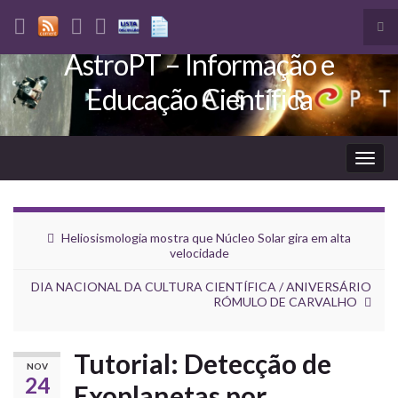
Tog
sea
AstroPT – Informação e
Search for:
for
Educação Científica
Togg
navig
Heliosismologia mostra que Núcleo Solar gira em alta
velocidade
DIA NACIONAL DA CULTURA CIENTÍFICA / ANIVERSÁRIO
RÓMULO DE CARVALHO
Tutorial: Detecção de
NOV
24
Exoplanetas por