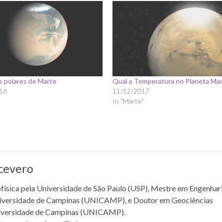
s polares de Marte
Qual a Temperatura no Planeta Ma
16
11/12/2017
In "Marte"
cevero
sica pela Universidade de São Paulo (USP), Mestre em Engenhar
niversidade de Campinas (UNICAMP), e Doutor em Geociências
iversidade de Campinas (UNICAMP).