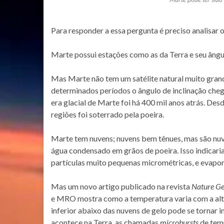
Para responder a essa pergunta é preciso analisar o
Marte possui estações como as da Terra e seu ângu
Mas Marte não tem um satélite natural muito grand
determinados períodos o ângulo de inclinação chega 
era glacial de Marte foi há 400 mil anos atrás. Des
regiões foi soterrado pela poeira.
Marte tem nuvens; nuvens bem tênues, mas são nu
água condensado em grãos de poeira. Isso indicari
partículas muito pequenas micrométricas, e evapora
Mas um novo artigo publicado na revista
Nature Ge
e MRO mostra como a temperatura varia com a alti
inferior abaixo das nuvens de gelo pode se tornar
acontece na Terra, as chamadas
microbursts
de temp