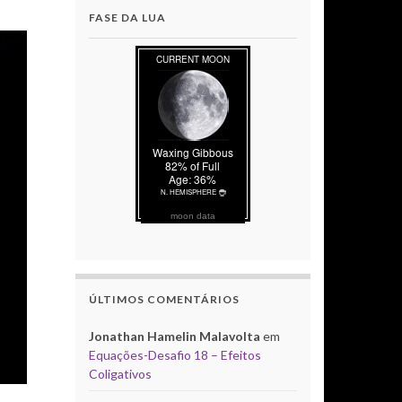
FASE DA LUA
moon data
ÚLTIMOS COMENTÁRIOS
Jonathan Hamelin Malavolta
em
Equações-Desafio 18 – Efeitos
Coligativos