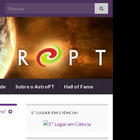
Search for:
ade
Sobre o AstroPT
Hall of Fame
ns?
1º LUGAR EM CIÊNCIA!