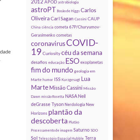
2012
APOD
astrobiologia
astroPT
Carlos
Bosão de Higgs
Oliveira
Carl Sagan
CAUP
Cassini
cometa 67P/Churyumov-
China
ciência
Gerasimenko
cometas
COVID-
coronavirus
19
idade
céu da semana
Curiosity
.
ESO
desafios
exoplanetas
educação
fim do mundo
geologia em
Lua
ISS
Marte
humor
Kurzgesagt
Marte
Missão Cassini
Missão
NASA
Neil
Dawn
missão Rosetta
deGrasse Tyson
Nerdologia
New
plantão da
Horizons
descoberta
Plutão
Saturno
Processamento de imagem
SDO
Sol
Terra
Telescópio Espacial Hubble