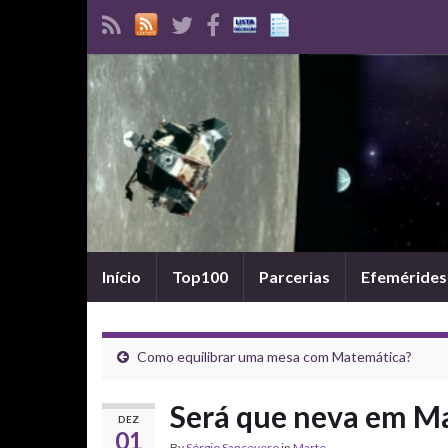
Início
Top100
Parcerias
Efemérides
Como equilibrar uma mesa com Matemática?
Será que neva em M
DEZ
01
By
Sérgio Sancevero
in
Marte