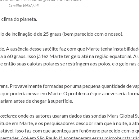
Crédito: NASA/JPL
 clima do planeta.
lo de inclinação é de 25 graus (bem parecido com o nosso).
e. A ausência desse satélite faz com que Marte tenha instabilidad
a 60 graus. Isso já fez Marte ter gelo até na região equatorial. A 
de então suas calotas polares se restringem aos polos, e o gelo nas 
vens. Provavelmente formadas por uma pequena quantidade de va
a que poderia nevar em Marte. O problema é que a neve seria form
riam antes de chegar à superfície.
oscience
onde os autores usaram dados das sondas Mars Global S
tude em Marte, e os pesquisadores descobriram que à noite, a at
 instável. Isso faz com que aconteça um fenômeno parecido com o q
estades. Até em São Paulo já aconteceram essas microbursts: sã