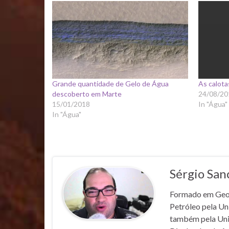
Grande quantidade de Gelo de Água
As calota
descoberto em Marte
24/08/20
15/01/2018
In "Água"
In "Água"
Sérgio San
Formado em Geofí
Petróleo pela U
também pela Un