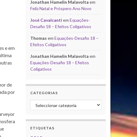
Jonathan Hamelin Malavolta
em
Feliz Natal e Próspero Ano Novo
José Cavalcanti
em
Equações-
Desafio 18 – Efeitos Coligativos
Thomas
em
Equações-Desafio 18 –
Efeitos Coligativos
es e em
última
Jonathan Hamelin Malavolta
em
outras
Equações-Desafio 18 – Efeitos
Coligativos
por de
ada por
CATEGORIAS
Categorias
urveyor
mosfera
ETIQUETAS
ue
o