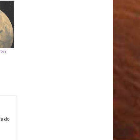
rte?
ia do