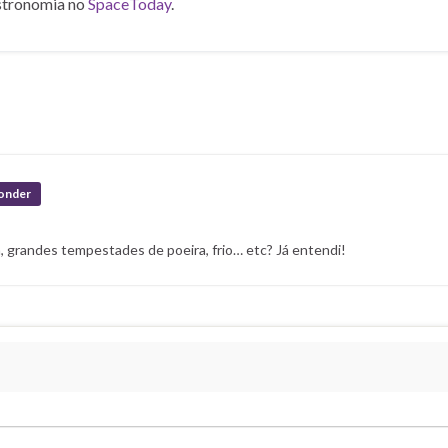
stronomia no
SpaceToday
.
onder
, grandes tempestades de poeira, frio… etc? Já entendi!