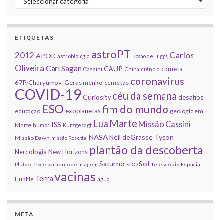
ETIQUETAS
astroPT
2012
Carlos
APOD
astrobiologia
Bosão de Higgs
Oliveira
Carl Sagan
CAUP
cometa
Cassini
China
ciência
coronavirus
67P/Churyumov-Gerasimenko
cometas
COVID-19
céu da semana
Curiosity
desafios
ESO
fim do mundo
exoplanetas
educação
geologia em
Marte
Lua
Missão Cassini
ISS
Marte
humor
Kurzgesagt
NASA
Neil deGrasse Tyson
Missão Dawn
missão Rosetta
plantão da descoberta
Nerdologia
New Horizons
Sol
Saturno
Plutão
Processamento de imagem
SDO
Telescópio Espacial
vacinas
Terra
Hubble
água
META