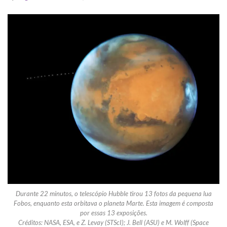
Durante 22 minutos, o telescópio Hubble tirou 13 fotos da pequena lua
Fobos, enquanto esta orbitava o planeta Marte. Esta imagem é composta
por essas 13 exposições.
Créditos: NASA, ESA, e Z. Levay (STScI); J. Bell (ASU) e M. Wolff (Space