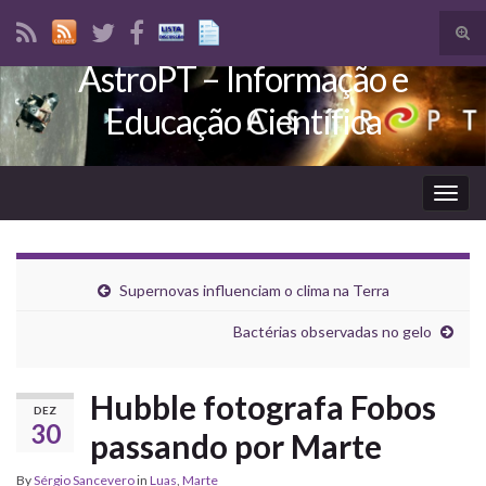
Tog
sear
AstroPT – Informação e
Search for:
for
Educação Científica
Togg
navig
Supernovas influenciam o clima na Terra
Bactérias observadas no gelo
Hubble fotografa Fobos
DEZ
30
passando por Marte
By
Sérgio Sancevero
in
Luas
,
Marte