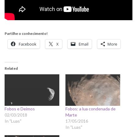
Partilhe o conhecimento!
Facebook
X
Email
More
Related
Fobos e Deimos
Fobos: a lua condenada de
02/03/2018
Marte
In "Luas"
17/05/2016
In "Luas"