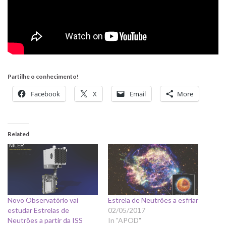
Partilhe o conhecimento!
Facebook
X
Email
More
Related
Novo Observatório vai
Estrela de Neutrões a esfriar
estudar Estrelas de
02/05/2017
Neutrões a partir da ISS
In "APOD"