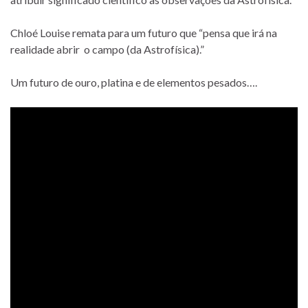
Chloé Louise remata para um futuro que “pensa que irá na
realidade abrir o campo (da Astrofísica).”
Um futuro de ouro, platina e de elementos pesados….