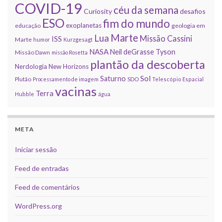
COVID-19
céu da semana
Curiosity
desafios
ESO
fim do mundo
exoplanetas
educação
geologia em
Marte
Lua
Missão Cassini
ISS
Marte
humor
Kurzgesagt
NASA
Neil deGrasse Tyson
Missão Dawn
missão Rosetta
plantão da descoberta
Nerdologia
New Horizons
Sol
Saturno
Plutão
Processamento de imagem
SDO
Telescópio Espacial
vacinas
Terra
Hubble
água
META
Iniciar sessão
Feed de entradas
Feed de comentários
WordPress.org