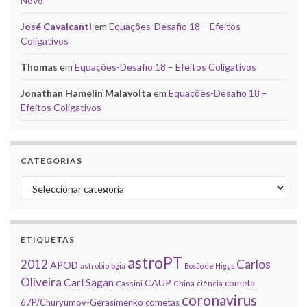
Novo
José Cavalcanti
em
Equações-Desafio 18 – Efeitos
Coligativos
Thomas
em
Equações-Desafio 18 – Efeitos Coligativos
Jonathan Hamelin Malavolta
em
Equações-Desafio 18 –
Efeitos Coligativos
CATEGORIAS
Categorias
ETIQUETAS
astroPT
2012
Carlos
APOD
astrobiologia
Bosão de Higgs
Oliveira
Carl Sagan
CAUP
cometa
Cassini
China
ciência
coronavirus
67P/Churyumov-Gerasimenko
cometas