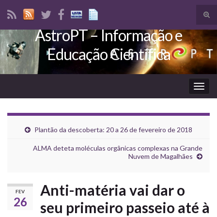
Tog
sear
AstroPT – Informação e
Search for:
for
Educação Científica
Togg
navig
Plantão da descoberta: 20 a 26 de fevereiro de 2018
ALMA deteta moléculas orgânicas complexas na Grande
Nuvem de Magalhães
Anti-matéria vai dar o
FEV
26
seu primeiro passeio até à