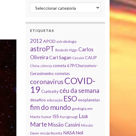
Categorias
ETIQUETAS
2012
APOD
astrobiologia
astroPT
Carlos
Bosão de Higgs
Oliveira
Carl Sagan
CAUP
Cassini
cometa 67P/Churyumov-
China
ciência
Gerasimenko
cometas
COVID-
coronavirus
19
céu da semana
Curiosity
ESO
desafios
exoplanetas
educação
fim do mundo
geologia em
Lua
ISS
Marte
humor
Kurzgesagt
Marte
Missão Cassini
Missão
NASA
Neil
Dawn
missão Rosetta