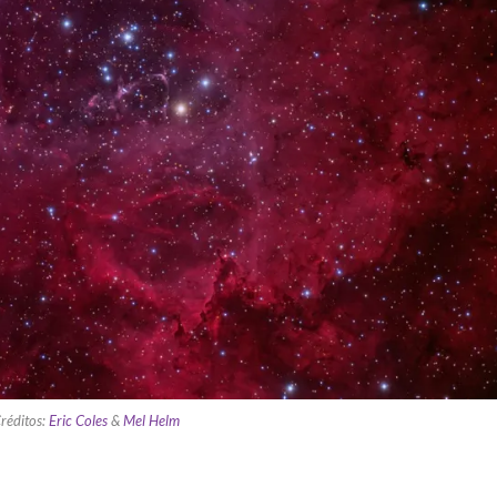
réditos:
Eric Coles
&
Mel Helm