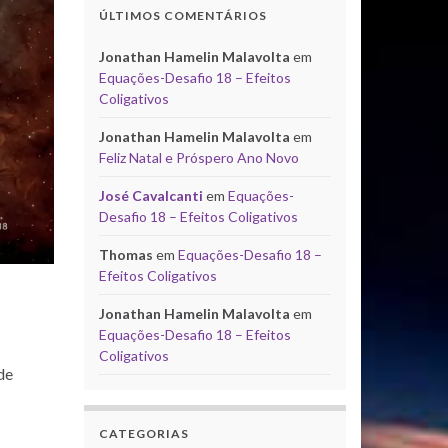
ÚLTIMOS COMENTÁRIOS
Jonathan Hamelin Malavolta
em
Equações-Desafio 18 – Efeitos
Coligativos
Jonathan Hamelin Malavolta
em
Feliz Natal e Próspero Ano Novo
José Cavalcanti
em
Equações-
Desafio 18 – Efeitos Coligativos
Thomas
em
Equações-Desafio 18 –
Efeitos Coligativos
Jonathan Hamelin Malavolta
em
Equações-Desafio 18 – Efeitos
Coligativos
de
CATEGORIAS