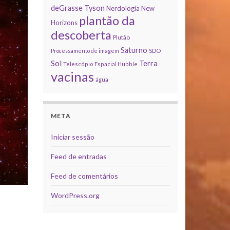
deGrasse Tyson
Nerdologia
New
plantão da
Horizons
descoberta
Plutão
Saturno
Processamento de imagem
SDO
Sol
Terra
Telescópio Espacial Hubble
vacinas
água
META
Iniciar sessão
Feed de entradas
Feed de comentários
WordPress.org