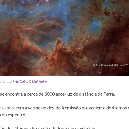
réditos:
Eric Coles
&
Mel Helm
 encontra a cerca de 3000 anos-luz de distância da Terra.
as aparecem a vermelho devido à emissão proveniente de átomos 
a do espectro.
ão dos átomos de enxofre, hidrogénio e oxigénio.