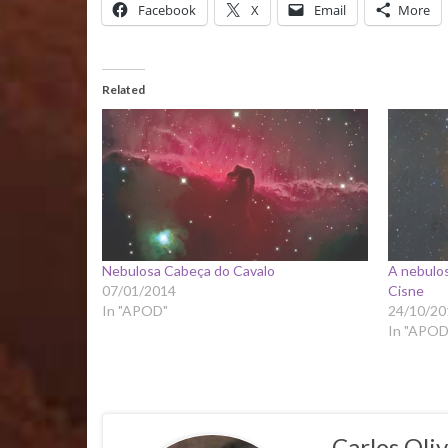
Facebook
X
Email
More
Related
Nebulosa Cabeça do Cavalo
A nebulos
07/01/2014
Cisne
In "APOD"
24/10/20
In "APOD
Carlos Oliv