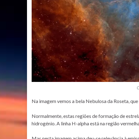
C
Na imagem vemos a bela Nebulosa da Roseta, que se
Normalmente, estas regiões de formação de estrel
hidrogénio. A linha H-alpha está na região vermelh
Mas nesta imagem acima deu-se relevância à emiss