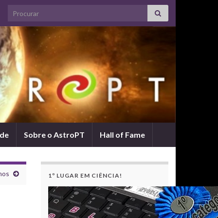
Search for:
ade
Sobre o AstroPT
Hall of Fame
mos
1º LUGAR EM CIÊNCIA!