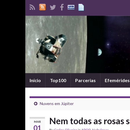
Início
Top100
Parcerias
Efemérides
Nuvens em Júpiter
Nem todas as rosas 
MAR
01
By
Carlos Oliveira
in
APOD
,
Nebulosas