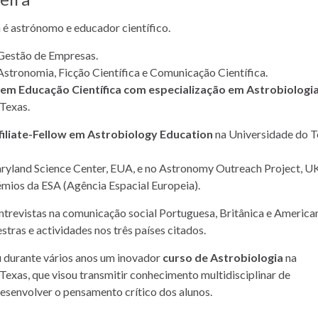
a é astrónomo e educador científico.
Gestão de Empresas.
Astronomia, Ficção Científica e Comunicação Científica.
m Educação Científica com especialização em Astrobiologi
Texas.
filiate-Fellow em Astrobiology Education
na Universidade do T
yland Science Center, EUA, e no Astronomy Outreach Project, UK
mios da ESA (Agência Espacial Europeia).
entrevistas na comunicação social Portuguesa, Britânica e American
stras e actividades nos três países citados.
u durante vários anos um inovador
curso de Astrobiologia
na
Texas, que visou transmitir conhecimento multidisciplinar de
desenvolver o pensamento crítico dos alunos.