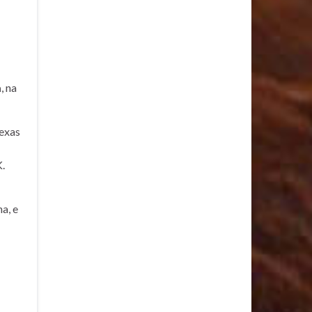
a
, na
exas
.
a, e