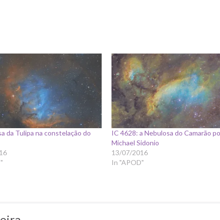
a da Tulipa na constelação do
IC 4628: a Nebulosa do Camarão po
Michael Sidonio
16
13/07/2016
"
In "APOD"
eira