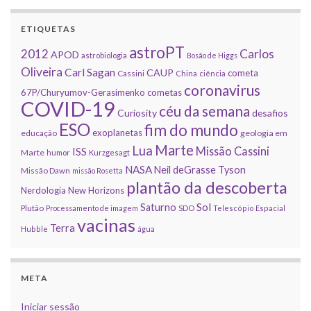
ETIQUETAS
astroPT
2012
Carlos
APOD
astrobiologia
Bosão de Higgs
Oliveira
Carl Sagan
CAUP
cometa
Cassini
China
ciência
coronavirus
67P/Churyumov-Gerasimenko
cometas
COVID-19
céu da semana
Curiosity
desafios
ESO
fim do mundo
exoplanetas
educação
geologia em
Marte
Lua
Missão Cassini
ISS
Marte
humor
Kurzgesagt
NASA
Neil deGrasse Tyson
Missão Dawn
missão Rosetta
plantão da descoberta
Nerdologia
New Horizons
Sol
Saturno
Plutão
Processamento de imagem
SDO
Telescópio Espacial
vacinas
Terra
Hubble
água
META
Iniciar sessão