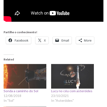
Partilhe o conhecimento!
Facebook
X
Email
More
Related
Sonda a caminho do Sol
Lucy no céu com asteróides
12/08/2018
23/10/2021
In "Sol"
In "Asteróides"