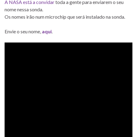
A NASA está a convidar
toda a gente para enviarem o seu
nome nessa sonda.
Os nomes irão num microchip que será instalado na sonda.
Envie o seu nome,
aqui
.