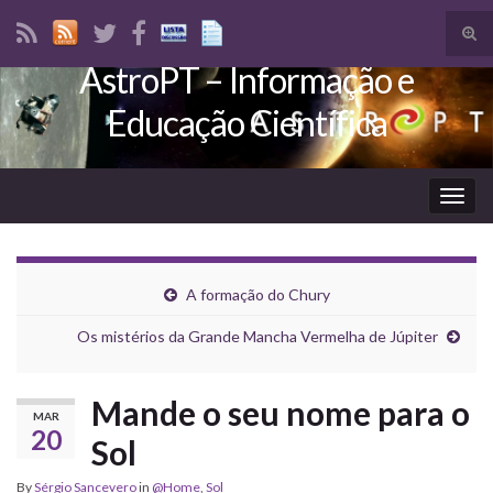
Tog
sear
AstroPT – Informação e
Search for:
for
Educação Científica
Togg
navig
A formação do Chury
Os mistérios da Grande Mancha Vermelha de Júpiter
Mande o seu nome para o
MAR
20
Sol
By
Sérgio Sancevero
in
@Home
,
Sol