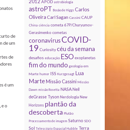
2012
APOD
astrobiologia
astroPT
bonatos
Carlos
Bosão de Higgs
Oliveira
Carl Sagan
CAUP
Cassini
cometa 67P/Churyumov-
China
ciência
Gerasimenko
cometas
curto de
COVID-
coronavirus
am de um
19
céu da semana
Curiosity
ESO
rtes de
desafios
exoplanetas
educação
adores
fim do mundo
geologia em
Lua
ISS
Marte
humor
Kurzgesagt
Marte
Missão Cassini
Missão
es é um
NASA
Neil
Dawn
missão Rosetta
deGrasse Tyson
Nerdologia
New
plantão da
 e o
Horizons
descoberta
Plutão
Saturno
Processamento de imagem
SDO
Sol
Terra
Telescópio Espacial Hubble