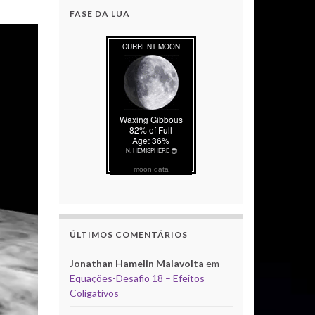
FASE DA LUA
moon data
ÚLTIMOS COMENTÁRIOS
Jonathan Hamelin Malavolta
em
Equações-Desafio 18 – Efeitos
Coligativos