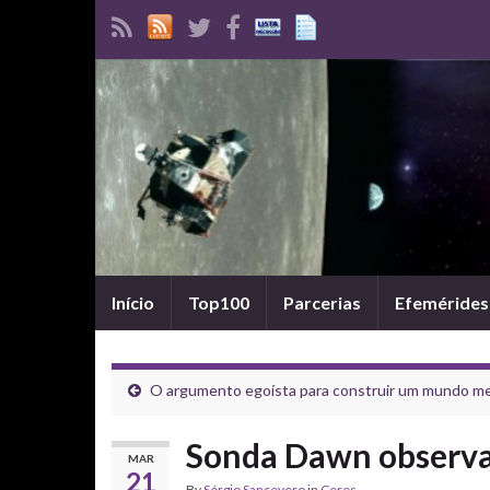
Início
Top100
Parcerias
Efemérides
O argumento egoísta para construir um mundo me
Sonda Dawn observa
MAR
21
By
Sérgio Sancevero
in
Ceres