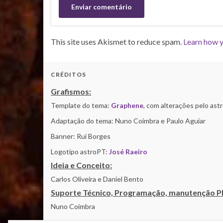
This site uses Akismet to reduce spam.
Learn how y
CRÉDITOS
Grafismos:
Template do tema:
Graphene
, com alterações pelo as
Adaptação do tema: Nuno Coimbra e Paulo Aguiar
Banner: Rui Borges
Logotipo astroPT:
José Raeiro
Ideia e Conceito:
Carlos Oliveira e Daniel Bento
Suporte Técnico, Programação, manutenção P
Nuno Coimbra