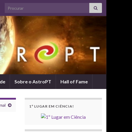
Search for:
ade
Sobre o AstroPT
Hall of Fame
mal
1º LUGAR EM CIÊNCIA!