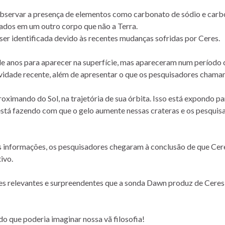
bservar a presença de elementos como carbonato de sódio e car
tados em um outro corpo que não a Terra.
ser identificada devido às recentes mudanças sofridas por Ceres.
 anos para aparecer na superfície, mas apareceram num período 
tividade recente, além de apresentar o que os pesquisadores cham
oximando do Sol, na trajetória de sua órbita. Isso está expondo pa
está fazendo com que o gelo aumente nessas crateras e os pesquis
s informações, os pesquisadores chegaram à conclusão de que Cer
ivo.
s relevantes e surpreendentes que a sonda Dawn produz de Ceres,
o que poderia imaginar nossa vã filosofia!