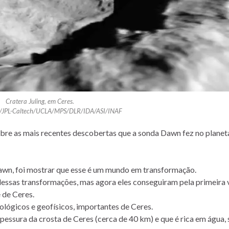
Cratera Juling, em Ceres.
A/JPL-Caltech/UCLA/MPS/DLR/IDA/ASI/INAF
obre as mais recentes descobertas que a sonda Dawn fez no plane
awn, foi mostrar que esse é um mundo em transformação.
dessas transformações, mas agora eles conseguiram pela primeira 
 de Ceres.
lógicos e geofísicos, importantes de Ceres.
ssura da crosta de Ceres (cerca de 40 km) e que é rica em água, s