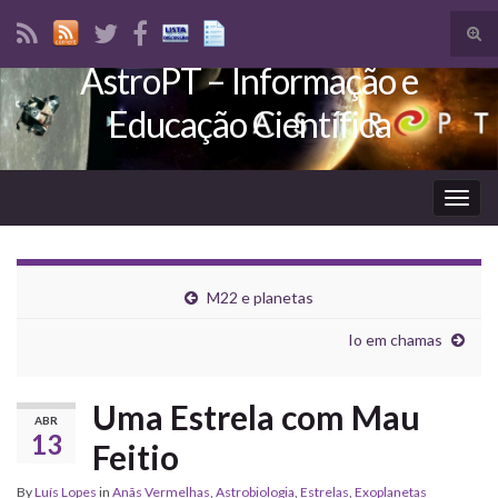
Tog
sear
AstroPT – Informação e
Search for:
for
Educação Científica
Togg
navig
M22 e planetas
Io em chamas
Uma Estrela com Mau
ABR
13
Feitio
By
Luís Lopes
in
Anãs Vermelhas
,
Astrobiologia
,
Estrelas
,
Exoplanetas