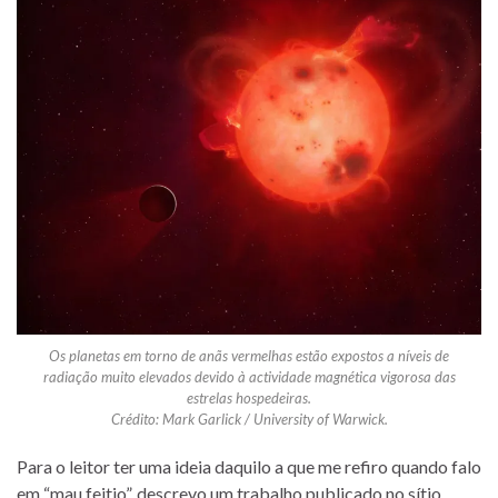
Os planetas em torno de anãs vermelhas estão expostos a níveis de
radiação muito elevados devido à actividade magnética vigorosa das
estrelas hospedeiras.
Crédito: Mark Garlick / University of Warwick.
Para o leitor ter uma ideia daquilo a que me refiro quando falo
em “mau feitio”, descrevo um trabalho publicado no sítio