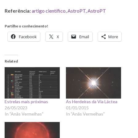
Referência:
artigo científico
,
AstroPT
,
AstroPT
Partilhe o conhecimento!
Facebook
X
Email
More
Related
Estrelas mais próximas
As Herdeiras da Via Láctea
26/05/2023
01/01/2015
In "Anãs Vermelhas"
In "Anãs Vermelhas"