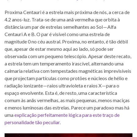
Proxima Centauri é a estrela mais próxima de nós, a cerca de
4.2 anos-luz. Trata-se de uma anã vermelha que orbita à
distância um par de estrelas semelhantes ao Sol — Alfa
Centauri A e B. O par é visível como uma estrela de
magnitude 0 no céu austral. Proxima, no entanto, é tão débil
que, apesar de estar mesmo aqui ao lado, só pode ser
observada com um pequeno telescópio. Apesar deste recato,
a estrela tem um temperamento irascível, alternando uma
calmaria relativa com tempestades magnéticas imprevisíveis
que projectam partículas como protões e núcleos de hélio e
radiação ionizante — raios ultravioleta e raios X — para o
espaço envolvente. Esta é, de resto, uma característica
comum às anãs vermelhas, as mais pequenas, menos maciças
e menos luminosas das estrelas. Parece um paradoxo mas há
uma
explicação perfeitamente lógica para este traço de
personalidade tão peculiar
.