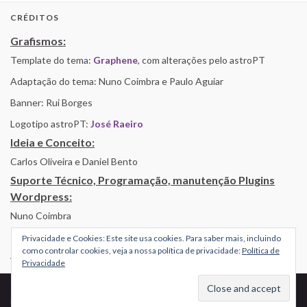
CRÉDITOS
Grafismos:
Template do tema:
Graphene
, com alterações pelo astroPT
Adaptação do tema: Nuno Coimbra e Paulo Aguiar
Banner: Rui Borges
Logotipo astroPT:
José Raeiro
Ideia e Conceito:
Carlos Oliveira e Daniel Bento
Suporte Técnico, Programação, manutenção Plugins
Wordpress:
Nuno Coimbra
Privacidade e Cookies: Este site usa cookies. Para saber mais, incluindo
como controlar cookies, veja a nossa política de privacidade:
Política de
Alojamento por Simbiose
Privacidade
© 2026 AstroPT - Informação e Educação Científica.
Made with
by
Graphene Themes
.