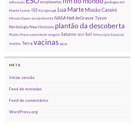
ESO
fim do mundo
exoplanetas
educação
geologia em
Marte
Lua
Missão Cassini
ISS
Marte
humor
Kurzgesagt
NASA
Neil deGrasse Tyson
Missão Dawn
missão Rosetta
plantão da descoberta
Nerdologia
New Horizons
Sol
Saturno
Plutão
Processamento de imagem
SDO
Telescópio Espacial
vacinas
Terra
Hubble
água
META
Iniciar sessão
Feed de entradas
Feed de comentários
WordPress.org