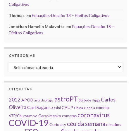
Coligativos
Thomas
em
Equações-Desafio 18 – Efeitos Coligativos
Jonathan Hamelin Malavolta
em
Equações-Desafio 18 –
Efeitos Coligativos
CATEGORIAS
Categorias
ETIQUETAS
astroPT
2012
Carlos
APOD
astrobiologia
Bosão de Higgs
Oliveira
Carl Sagan
CAUP
cometa
Cassini
China
ciência
coronavirus
67P/Churyumov-Gerasimenko
cometas
COVID-19
céu da semana
Curiosity
desafios