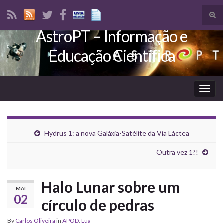
Tog
sear
AstroPT – Informação e
Search for:
for
Educação Científica
Togg
navig
Hydrus 1: a nova Galáxia-Satélite da Via Láctea
Outra vez 1?!
Halo Lunar sobre um
MAI
02
círculo de pedras
By
Carlos Oliveira
in
APOD
,
Lua