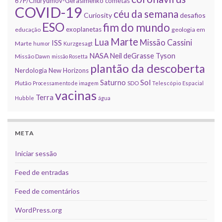
67P/Churyumov-Gerasimenko
cometas
COVID-19
céu da semana
Curiosity
desafios
ESO
fim do mundo
exoplanetas
educação
geologia em
Marte
Lua
Missão Cassini
ISS
Marte
humor
Kurzgesagt
NASA
Neil deGrasse Tyson
Missão Dawn
missão Rosetta
plantão da descoberta
Nerdologia
New Horizons
Sol
Saturno
Plutão
Processamento de imagem
SDO
Telescópio Espacial
vacinas
Terra
Hubble
água
META
Iniciar sessão
Feed de entradas
Feed de comentários
WordPress.org