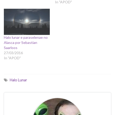
In "APOD"
Halo lunar e paraselenae no
Alasca por Sebastian
Saarloos
27/03/2016
In "APOD"
Halo Lunar