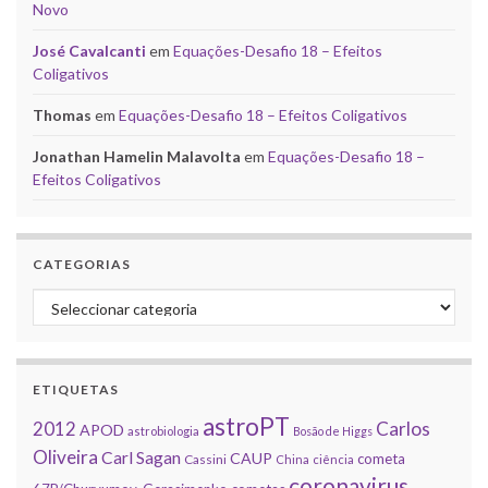
Novo
José Cavalcanti
em
Equações-Desafio 18 – Efeitos
Coligativos
Thomas
em
Equações-Desafio 18 – Efeitos Coligativos
Jonathan Hamelin Malavolta
em
Equações-Desafio 18 –
Efeitos Coligativos
CATEGORIAS
Categorias
ETIQUETAS
astroPT
2012
Carlos
APOD
astrobiologia
Bosão de Higgs
Oliveira
Carl Sagan
CAUP
cometa
Cassini
China
ciência
coronavirus