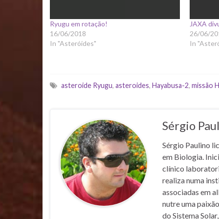
Ryugu em rotação!
JAXA div
16/06/2018
26/06/20
In "Asteróides"
In "Aster
asteroide Ryugu
,
asteroides
,
Hayabusa-2
,
missão H
Sérgio Pau
Sérgio Paulino li
em Biologia. Inic
clínico laborato
realiza numa inst
associadas em al
nutre uma paixão
do Sistema Solar,