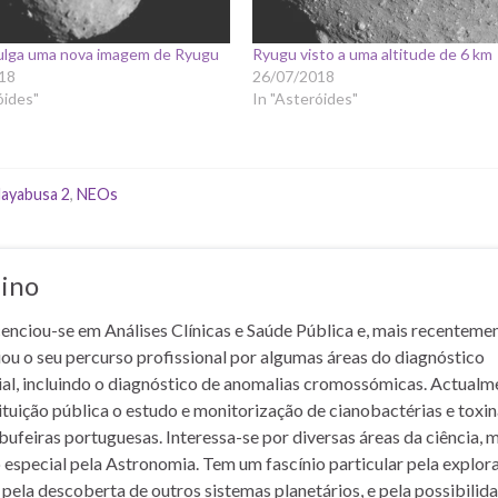
ulga uma nova imagem de Ryugu
Ryugu visto a uma altitude de 6 km
18
26/07/2018
óides"
In "Asteróides"
ayabusa 2
,
NEOs
lino
cenciou-se em Análises Clínicas e Saúde Pública e, mais recentemen
iou o seu percurso profissional por algumas áreas do diagnóstico
rial, incluindo o diagnóstico de anomalias cromossómicas. Actualm
ituição pública o estudo e monitorização de cianobactérias e toxi
bufeiras portuguesas. Interessa-se por diversas áreas da ciência, 
 especial pela Astronomia. Tem um fascínio particular pela explor
 pela descoberta de outros sistemas planetários, e pela possibilid