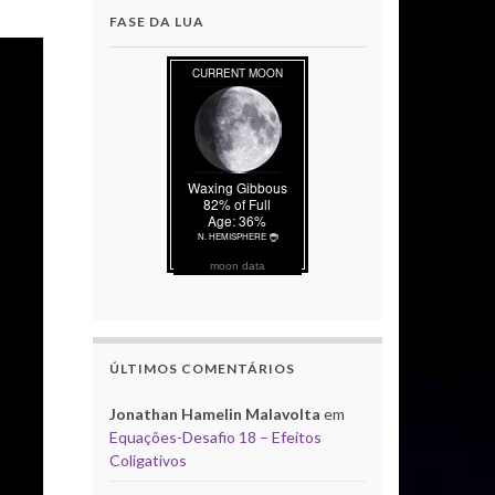
FASE DA LUA
moon data
ÚLTIMOS COMENTÁRIOS
Jonathan Hamelin Malavolta
em
Equações-Desafio 18 – Efeitos
Coligativos