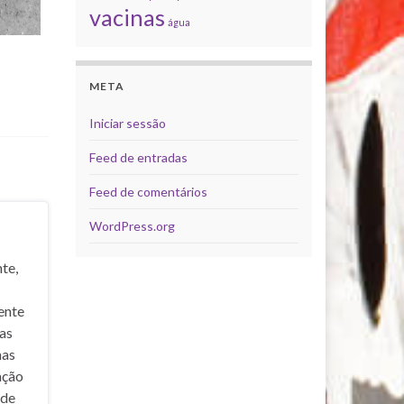
vacinas
água
META
Iniciar sessão
Feed de entradas
Feed de comentários
WordPress.org
te,
ente
nas
mas
ação
ade