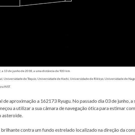
, a 13 de junho de 2018, a uma distância de 920 km.
ul, Universidade de Tóquio, Universidade de Kochi, Universidade de Rikkyo, Universidade de Nago
zu/AIST.
nal de aproximação a 162173 Ryugu. No passado dia 03 de junho, a
meçou a utilizar a sua câmara de navegação ótica para estimar co
 asteroide.
ilhante contra um fundo estrelado localizado na direção da con