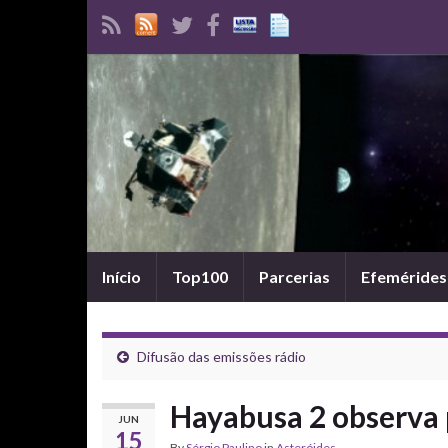
Início
Top100
Parcerias
Efemérides
Difusão das emissões rádio
Hayabusa 2 observa 
JUN
15
By
Sérgio Paulino
in
Asteróides