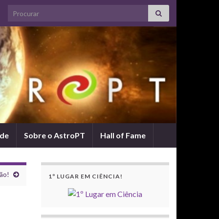
Search for:
ade
Sobre o AstroPT
Hall of Fame
ão!
1º LUGAR EM CIÊNCIA!