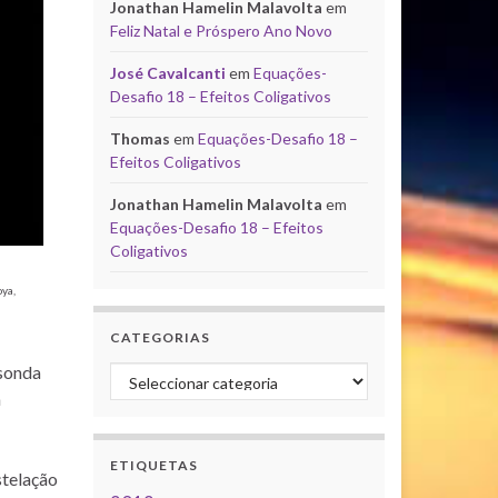
Jonathan Hamelin Malavolta
em
Feliz Natal e Próspero Ano Novo
José Cavalcanti
em
Equações-
Desafio 18 – Efeitos Coligativos
Thomas
em
Equações-Desafio 18 –
Efeitos Coligativos
Jonathan Hamelin Malavolta
em
Equações-Desafio 18 – Efeitos
Coligativos
ya,
CATEGORIAS
 sonda
Categorias
m
ETIQUETAS
stelação