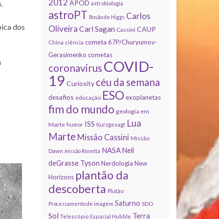
2012
APOD
.
astrobiologia
astroPT
Carlos
Bosão de Higgs
pica dos
Oliveira
Carl Sagan
CAUP
Cassini
cometa 67P/Churyumov-
China
ciência
Gerasimenko
cometas
a
COVID-
coronavirus
19
céu da semana
Curiosity
ESO
desafios
exoplanetas
educação
fim do mundo
geologia em
Lua
ISS
Marte
humor
Kurzgesagt
Marte
Missão Cassini
Missão
NASA
Neil
Dawn
missão Rosetta
deGrasse Tyson
Nerdologia
New
plantão da
Horizons
descoberta
Plutão
Saturno
Processamento de imagem
SDO
Sol
Terra
Telescópio Espacial Hubble