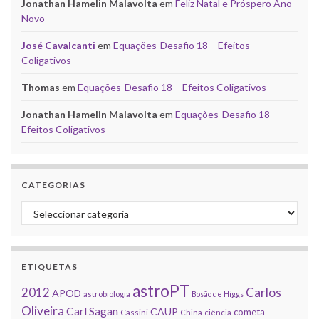
Jonathan Hamelin Malavolta
em
Feliz Natal e Próspero Ano
Novo
José Cavalcanti
em
Equações-Desafio 18 – Efeitos
Coligativos
Thomas
em
Equações-Desafio 18 – Efeitos Coligativos
Jonathan Hamelin Malavolta
em
Equações-Desafio 18 –
Efeitos Coligativos
CATEGORIAS
Categorias
ETIQUETAS
astroPT
2012
Carlos
APOD
astrobiologia
Bosão de Higgs
Oliveira
Carl Sagan
CAUP
cometa
Cassini
China
ciência