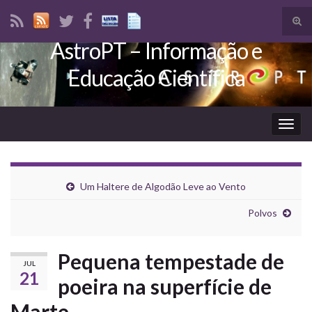
Tog
sear
AstroPT – Informação e
Search for:
for
Educação Científica
Togg
navig
Um Haltere de Algodão Leve ao Vento
Polvos
Pequena tempestade de
JUL
21
poeira na superfície de
Marte