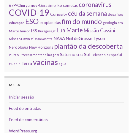
coronavirus
67P/Churyumov-Gerasimenko
cometas
COVID-19
céu da semana
Curiosity
desafios
ESO
fim do mundo
exoplanetas
educação
geologia em
Marte
Lua
Missão Cassini
ISS
Marte
humor
Kurzgesagt
NASA
Neil deGrasse Tyson
Missão Dawn
missão Rosetta
plantão da descoberta
Nerdologia
New Horizons
Sol
Saturno
Plutão
Processamento de imagem
SDO
Telescópio Espacial
vacinas
Terra
Hubble
água
META
Iniciar sessão
Feed de entradas
Feed de comentários
WordPress.org