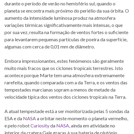
durante o período de verão no hemisfério sul, quando o
planeta se encontra mais próximo do periélio da sua órbita. O
aumento da intensidade luminosa produz na atmosfera
variações térmicas significativamente mais intensas, o que
por sua vez, resulta na formação de ventos fortes o suficiente
para levantarem pequenas partículas de poeira da superfície,
algumas com cerca de 0,01 mm de diâmetro.
Embora impressionantes, estes fenómenos são geralmente
muito mais fracos que os ciclones tropicais terrestres. Isto
acontece porque Marte tem uma atmosfera extremamente
rarefeita, quando comparada com a da Terra, e os ventos das
tempestades marcianas sopram a menos de metade da
velocidade típica dos ventos dos ciclones tropicais na Terra.
A atual tempestade está a ser monitorizada pelas 5 sondas da
ESA e da
NASA
a orbitar neste momento o planeta vermelho,
e pelo robot
Curiosity
da
NASA
, ainda em atividade no
interior da cratera Gale graças à sua bateria de plutónio.