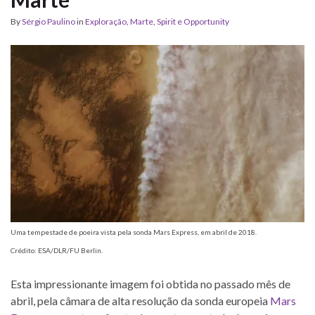
By
Sérgio Paulino
in
Exploração
,
Marte
,
Spirit e Opportunity
Uma tempestade de poeira vista pela sonda Mars Express, em abril de 2018.
Crédito: ESA/DLR/FU Berlin.
Esta impressionante imagem foi obtida no passado mês de
abril, pela câmara de alta resolução da sonda europeia
Mars